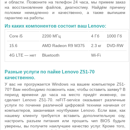
и области. Позвоните на телефон 24 часа, мы примем заказ
на восстановление файлов, диагностику. Найдём причину
поломки немедленно и качественно, а также выпишем
гарантию на работы.
Из каких компонентов состоит ваш Lenovo:
Core i5
2200 МГц
4 Гб
1000 Гб
15.6
AMD Radeon R9 M375
2.3 кг
DVD-RW
4G LTE — нет
Bluetooth
Wi-Fi
Разные услуги по пайке Lenovo Z51-70
качественно.
У вас не прогружается Windows на вашем компьютере Z51-
70? Вам необходимо позвонить нам, чтобы оставить заявку? В
период времени до часа на место придёт инженер, он
сделает Lenovo Z51-70. reFIT-service оказывает различные
услуги по починке различной цифровой техники начиная от
компьютеров, заканчивая ноутбуками Lenovo. Если вам, как
нашему клиенту требуется вставить дополнительную озу,
настроить разъем питания или прошить чип BIOS будьте
уверены, вы получите наилучшее качество услуг. Кроме того,