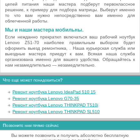
цепей питания наши мастера подберут первоклассное
решение, к примеру для подбора матрицы. Выберут именно
то что вам нужно непосредственно вам именно для
облегченной работы.
Мы и наши мастера мобильны.
Если нежданно прекратил включаться ваш рабочий ноутбук
Lenovo Z51-70 наиболее правильным выбором будет
оформить выезд ремонтника, . Наша курьерская служба или
выездные мастера приедут к вам. Всякая наша служба
организована именно для вашего удобства. Обращайтесь к
нам незамедлительно — незамедлительно.
Что еще может понадобиться?
Ремонт ноутбука Lenovo IdeaPad 510 15
Ремонт ноутбука Lenovo G70-35
Ремонт ноутбука Lenovo THINKPAD T510i
Ремонт ноутбука Lenovo THINKPAD SL510
Позвоните нам прямо сейчас
Вы можете позвонить и получить абсолютно бесплатную