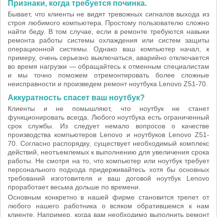
Признаки, когда требуется починка.
Бывает, что клиенты не видят тревожных сигналов выхода из
строя любимого компьютера. Простому пользователю сложно
найти беду. В том случае, если в ремонте требуются навыки
ремонта работы системы охлаждения или систем защиты
операционной системы. Однако ваш компьютер начал, к
примеру, очень серьезно выключаться, аварийно отключается
во время нагрузки — обращайтесь к отменным специалистам
и мы точно поможем отремонтировать более сложные
неисправности и произведем ремонт ноутбука Lenovo Z51-70.
Аккуратность спасет ваш ноутбук?
Клиенты и не помышляют, что ноутбук не станет
функционировать всегда. Любого ноутбука есть ограниченный
срок службы. Из следует немало вопросов о качестве
производства компьютеров Lenovo и ноутбуков Lenovo Z51-
70. Согласно распорядку, существует необходимый комплекс
действий, неотъемлемых к выполнению для увеличения срока
работы. Не смотря на то, что компьютер или ноутбук требует
персонального подхода придерживайтесь хотя бы основных
требований изготовителя и ваш договой ноутбук Lenovo
проработает весьма дольше по времени.
Основным конкретно в нашей фирме становится трепет от
любого нашего работника о всяком обратившемся к нам
клиенте. Например, когда вам необходимо выполнить ремонт