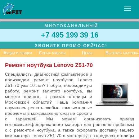
МНОГОКАНАЛЬНЫЙ
УСЛУГИ
+7 495 199 39 16
БИЗНЕСУ
ЗВОНИТЕ ПРЯМО СЕЙЧАС!
СТАТЬИ
Акции и скидки
Схема работы
Цены
Вызвать мастера
ВАКАНСИИ
Ремонт ноутбука Lenovo Z51-70
КОНТАКТЫ
Специалисты диагностики компьютеров и
производим ремонт ноутбуков Lenovo
Z51-70 уже 10 лет? Любую, необходимую
работу, ремонт залитого ноутбука, вы
можете принять в рамках столицы и
Московской области? Наша компания
научилась решать любые компьютерные
проблемы в максимально сжатые сроки и
с гарантией. Мы можем организовать приезд
высококвалифицированного мастера для решения проблемы
с с ремонтом ноутбука, а также оформить доставку вашего
компьютера Lenovo Z51-70 в мастерскую в пределах столицы