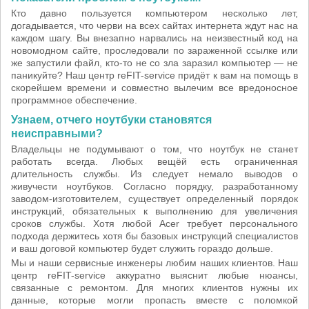
Кто давно пользуется компьютером несколько лет,
догадывается, что черви на всех сайтах интернета ждут нас на
каждом шагу. Вы внезапно нарвались на неизвестный код на
новомодном сайте, проследовали по зараженной ссылке или
же запустили файл, кто-то не со зла заразил компьютер — не
паникуйте? Наш центр reFIT-service придёт к вам на помощь в
скорейшем времени и совместно вылечим все вредоносное
программное обеспечение.
Узнаем, отчего ноутбуки становятся
неисправными?
Владельцы не подумывают о том, что ноутбук не станет
работать всегда. Любых вещёй есть ограниченная
длительность службы. Из следует немало выводов о
живучести ноутбуков. Согласно порядку, разработанному
заводом-изготовителем, существует определенный порядок
инструкций, обязательных к выполнению для увеличения
сроков службы. Хотя любой Acer требует персонального
подхода держитесь хотя бы базовых инструкций специалистов
и ваш договой компьютер будет служить гораздо дольше.
Мы и наши сервисные инженеры любим наших клиентов. Наш
центр reFIT-service аккуратно выяснит любые нюансы,
связанные с ремонтом. Для многих клиентов нужны их
данные, которые могли пропасть вместе с поломкой