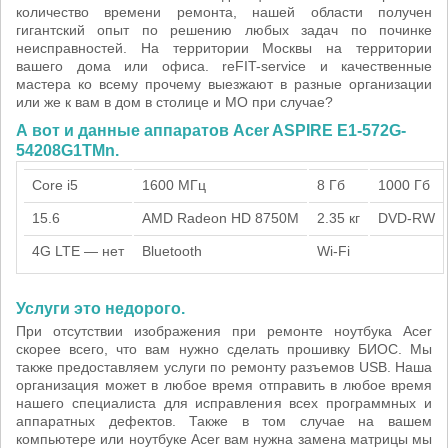
количество времени ремонта, нашей области получен
гигантский опыт по решению любых задач по починке
неисправностей. На территории Москвы на территории
вашего дома или офиса. reFIT-service и качественные
мастера ко всему прочему выезжают в разные организации
или же к вам в дом в столице и МО при случае?
А вот и данные аппаратов Acer ASPIRE E1-572G-
54208G1TMn.
Core i5
1600 МГц
8 Гб
1000 Гб
15.6
AMD Radeon HD 8750M
2.35 кг
DVD-RW
4G LTE — нет
Bluetooth
Wi-Fi
Услуги это недорого.
При отсутствии изображения при ремонте ноутбука Acer
скорее всего, что вам нужно сделать прошивку БИОС. Мы
также предоставляем услуги по ремонту разъемов USB. Наша
организация может в любое время отправить в любое время
нашего специалиста для исправления всех программных и
аппаратных дефектов. Также в том случае на вашем
компьютере или ноутбуке Acer вам нужна замена матрицы мы