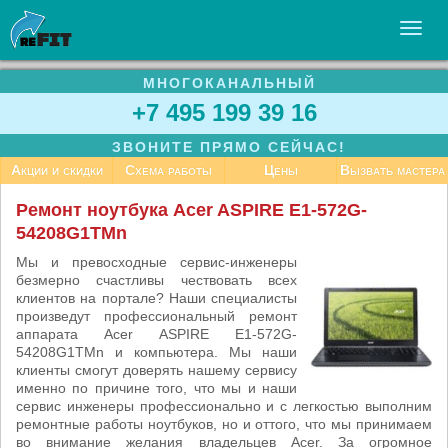
МНОГОКАНАЛЬНЫЙ
УСЛУГИ
+7 495 199 39 16
БИЗНЕСУ
ЗВОНИТЕ ПРЯМО СЕЙЧАС!
СТАТЬИ
Акции и скидки
Схема работы
Цены
Вызвать мастера
ВАКАНСИИ
Ремонт ноутбука Acer ASPIRE E1-572G-
54208G1TMn
КОНТАКТЫ
Мы и превосходные сервис-инженеры
безмерно счастливы чествовать всех
клиентов на портале? Наши специалисты
произведут профессиональный ремонт
аппарата Acer ASPIRE E1-572G-
54208G1TMn и компьютера. Мы наши
клиенты смогут доверять нашему сервису
именно по причине того, что мы и наши
сервис инженеры профессионально и с легкостью выполним
ремонтные работы ноутбуков, но и оттого, что мы принимаем
во внимание желания владельцев Acer. За огромное