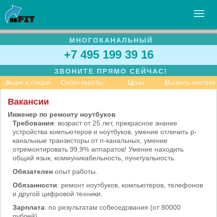
МНОГОКАНАЛЬНЫЙ
УСЛУГИ
+7 495 199 39 16
БИЗНЕСУ
ЗВОНИТЕ ПРЯМО СЕЙЧАС!
СТАТЬИ
Акции и скидки
Схема работы
Цены
Вызвать мастера
ВАКАНСИИ
Вакансии
КОНТАКТЫ
Инженер по ремонту ноутбуков
Требования
: возраст от 25 лет, прекрасное знание
устройства компьютеров и ноутбуков, умение отличить p-
канальные транзисторы от n-канальных, умение
отремонтировать 99,9% аппаратов! Умение находить
общий язык, коммуникабельность, пунктуальность.
Обязателен
опыт работы.
Обязанности
: ремонт ноутбуков, компьютеров, телефонов
и другой цифровой техники.
Зарплата
: по результатам собеседования (от 80000
рублей).