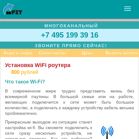
МНОГОКАНАЛЬНЫЙ
УСЛУГИ
+7 495 199 39 16
БИЗНЕСУ
ЗВОНИТЕ ПРЯМО СЕЙЧАС!
СТАТЬИ
Акции и скидки
Схема работы
Цены
Вызвать мастера
ВАКАНСИИ
Установка WiFi роутера
800
рублей
КОНТАКТЫ
Что такое Wi-Fi?
В современном мире трудно представить жизнь без
всемирной паутины. В большой семье или на работе,
желающих подключится к сети может быть большое
количество, а подключать к каждому устройству кабель весьма
проблематично.
Прекрасным выходом из ситуации станет
настройка wi-fi. Вы сможете подключить к
cети сразу несколько устройств, не
используя провода. Как это работает?