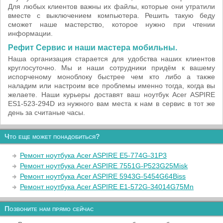
Для любых клиентов важны их файлы, которые они утратили
вместе с выключением компьютера. Решить такую беду
сможет наше мастерство, которое нужно при чтении
информации.
Рефит Сервис и наши мастера мобильны.
Наша организация старается для удобства наших клиентов
круглосуточно. Мы и наши сотрудники придём к вашему
испорченому моноблоку быстрее чем кто либо а также
наладим или настроим все проблемы именно тогда, когда вы
желаете. Наши курьеры доставят ваш ноутбук Acer ASPIRE
ES1-523-294D из нужного вам места к нам в сервис в тот же
день за считаные часы.
Что еще может понадобиться?
Ремонт ноутбука Acer ASPIRE E5-774G-31P3
Ремонт ноутбука Acer ASPIRE 7551G-P523G25Misk
Ремонт ноутбука Acer ASPIRE 5943G-5454G64Biss
Ремонт ноутбука Acer ASPIRE E1-572G-34014G75Mn
Позвоните нам прямо сейчас