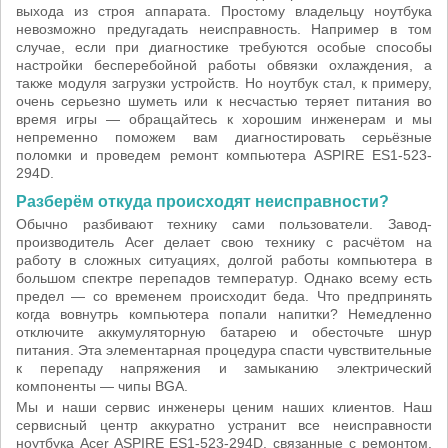
выхода из строя аппарата. Простому владельцу ноутбука
невозможно предугадать неисправность. Например в том
случае, если при диагностике требуются особые способы
настройки бесперебойной работы обвязки охлаждения, а
также модуля загрузки устройств. Но ноутбук стал, к примеру,
очень серьезно шуметь или к несчастью теряет питания во
время игры — обращайтесь к хорошим инженерам и мы
непременно поможем вам диагностировать серьёзные
поломки и проведем ремонт компьютера ASPIRE ES1-523-
294D.
Разберём откуда происходят неисправности?
Обычно разбивают технику сами пользователи. Завод-
производитель Acer делает свою технику с расчётом на
работу в сложных ситуациях, долгой работы компьютера в
большом спектре перепадов температур. Однако всему есть
предел — со временем происходит беда. Что предпринять
когда вовнутрь компьютера попали напитки? Немедленно
отключите аккумуляторную батарею и обесточьте шнур
питания. Эта элементарная процедура спасти чувствительные
к перепаду напряжения и замыканию электрический
компоненты — чипы BGA.
Мы и наши сервис инженеры ценим наших клиентов. Наш
сервисный центр аккуратно устранит все неисправности
ноутбука Acer ASPIRE ES1-523-294D, связанные с ремонтом.