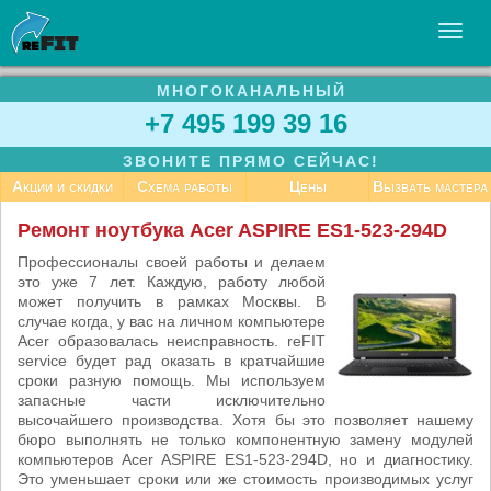
МНОГОКАНАЛЬНЫЙ
УСЛУГИ
+7 495 199 39 16
БИЗНЕСУ
ЗВОНИТЕ ПРЯМО СЕЙЧАС!
СТАТЬИ
Акции и скидки
Схема работы
Цены
Вызвать мастера
ВАКАНСИИ
Ремонт ноутбука Acer ASPIRE ES1-523-294D
КОНТАКТЫ
Профессионалы своей работы и делаем
это уже 7 лет. Каждую, работу любой
может получить в рамках Москвы. В
случае когда, у вас на личном компьютере
Acer образовалась неисправность. reFIT
service будет рад оказать в кратчайшие
сроки разную помощь. Мы используем
запасные части исключительно
высочайшего производства. Хотя бы это позволяет нашему
бюро выполнять не только компонентную замену модулей
компьютеров Acer ASPIRE ES1-523-294D, но и диагностику.
Это уменьшает сроки или же стоимость производимых услуг