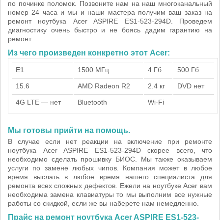
по починке поломок. Позвоните нам на наш многоканальный
номер 24 часа и мы и наши мастера получим ваш заказ на
ремонт ноутбука Acer ASPIRE ES1-523-294D. Проведем
диагностику очень быстро и не боясь дадим гарантию на
ремонт.
Из чего произведен конкретно этот Acer:
E1
1500 МГц
4 Гб
500 Гб
15.6
AMD Radeon R2
2.4 кг
DVD нет
4G LTE — нет
Bluetooth
Wi-Fi
Мы готовы прийти на помощь.
В случае если нет реакции на включение при ремонте
ноутбука Acer ASPIRE ES1-523-294D скорее всего, что
необходимо сделать прошивку БИОС. Мы также оказываем
услуги по замене любых чипов. Компания может в любое
время выслать в любое время нашего специалиста для
ремонта всех сложных дефектов. Ежели на ноутбуке Acer вам
необходима замена клавиатуры то мы выполним все нужные
работы со скидкой, если же вы наберете нам немедленно.
Прайс на ремонт ноутбука Acer ASPIRE ES1-523-