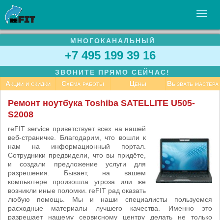
МНОГОКАНАЛЬНЫЙ
УСЛУГИ
+7 495 199 39 16
БИЗНЕСУ
ЗВОНИТЕ ПРЯМО СЕЙЧАС!
СТАТЬИ
Акции и скидки
Схема работы
Цены
Вызвать мастера
ВАКАНСИИ
Ремонт ноутбука Toshiba SATELLITE U505-
S2008
КОНТАКТЫ
reFIT service приветствует всех на нашей
веб-страничке. Благодарим, что вошли к
нам на информационный портал.
Сотрудники предвидели, что вы придёте,
и создали предложение услуги для
разрешения. Бывает, на вашем
компьютере произошла угроза или же
возникли иные поломки. reFIT рад оказать
любую помощь. Мы и наши специалисты пользуемся
расходные материалы лучшего качества. Именно это
разрешает нашему сервисному центру делать не только