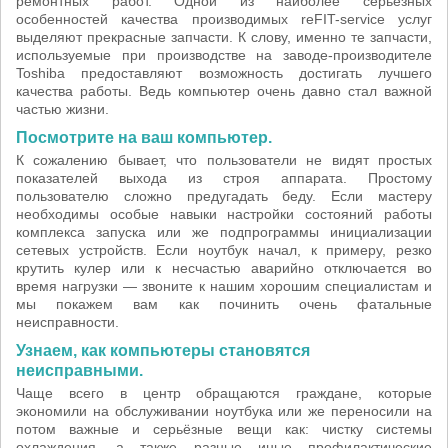
ремонтных работ. Одной из наиболее серьёзных
особенностей качества производимых reFIT-service услуг
выделяют прекрасные запчасти. К слову, именно те запчасти,
используемые при производстве на заводе-производителе
Toshiba предоставляют возможность достигать лучшего
качества работы. Ведь компьютер очень давно стал важной
частью жизни.
Посмотрите на ваш компьютер.
К сожалению бывает, что пользователи не видят простых
показателей выхода из строя аппарата. Простому
пользователю сложно предугадать беду. Если мастеру
необходимы особые навыки настройки состояний работы
комплекса запуска или же подпрограммы инициализации
сетевых устройств. Если ноутбук начал, к примеру, резко
крутить кулер или к несчастью аварийно отключается во
время нагрузки — звоните к нашим хорошим специалистам и
мы покажем вам как починить очень фатальные
неисправности.
Узнаем, как компьютеры становятся
неисправными.
Чаще всего в центр обращаются граждане, которые
экономили на обслуживании ноутбука или же переносили на
потом важные и серьёзные вещи как: чистку системы
охлаждения, а также разные иные профилактические