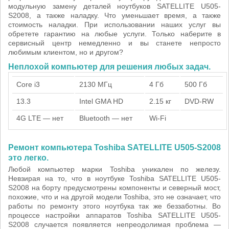
модульную замену деталей ноутбуков SATELLITE U505-
S2008, а также наладку. Что уменьшает время, а также
стоимость наладки. При использовании наших услуг вы
обретете гарантию на любые услуги. Только наберите в
сервисный центр немедленно и вы станете непросто
любимым клиентом, но и другом?
Неплохой компьютер для решения любых задач.
Core i3
2130 МГц
4 Гб
500 Гб
13.3
Intel GMA HD
2.15 кг
DVD-RW
4G LTE — нет
Bluetooth — нет
Wi-Fi
Ремонт компьютера Toshiba SATELLITE U505-S2008
это легко.
Любой компьютер марки Toshiba уникален по железу.
Невзирая на то, что в ноутбуке Toshiba SATELLITE U505-
S2008 на борту предусмотрены компоненты и северный мост,
похожие, что и на другой модели Toshiba, это не означает, что
работы по ремонту этого ноутбука так же беззаботны. Во
процессе настройки аппаратов Toshiba SATELLITE U505-
S2008 случается появляется непреодолимая проблема —