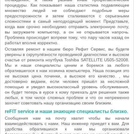
процедуры. Как показывает наша статистика подавляющее
множество людей не соблюдают подобные меры
предосторожности и затем сталкиваются с серьезными
сложностями в самый неподходящий момент. Представьте,
когда вам срочно необходимо отправить электронную почту,
вы загружаете компьютер, а он не открывается напрочь.
Проблема происходит вопреки тому, что пару часов назад он
работал вполне корректно.
Оставляя ремонт в нашем бюро Рефит Сервис, вы будете
уверены в скрупулёзности проводимой диагностики и высоком
счастье от ремонта ноутбука Toshiba SATELLITE U505-S2008.
Мы и наши специалисты ценим и боремся за любого
обратившегося к нам хозяина компьютера. Наша позиция это
не высокая цена починки, а высокое его качество. , мы
достоверно ведаем, если человек пришёл за несложной
помощью и увидел высококлассный уровень обслуживания,
он будет теперь в курсе к кому приехать для решения также
любых, в том чилсе сложных проблем и что он непременно
захочет советовать нашу организацию своим близким.
reFIT service и наши знающие специалисты близко.
Сообщения нам на почту хватит чтобы вы начали
взаимодействовать с нами. Наш инженер приедет к вам. Для
удобства обратившихся к нам мы организовали