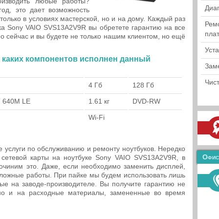
оизводить любые работы?
Диа
од, это дает возможность
только в условиях мастерской, но и на дому. Каждый раз
Рем
ука Sony VAIO SVS13A2V9R вы обретете гарантию на все
пла
о сейчас и вы будете не только нашим клиентом, но ещё
Уст
 каких компонентов исполнен данный
Зам
Чист
4 Гб
128 Гб
T 640M LE
1.61 кг
DVD-RW
Wi-Fi
е услуги по обслуживанию и ремонту ноутбуков. Нередко
Офис
сетевой карты на ноутбуке Sony VAIO SVS13A2V9R, в
очиним это. Даже, если необходимо заменить дисплей,
ложные работы. При пайке мы будем использовать лишь
ые на заводе-производителе. Вы получите гарантию не
но и на расходные материалы, замененные во время