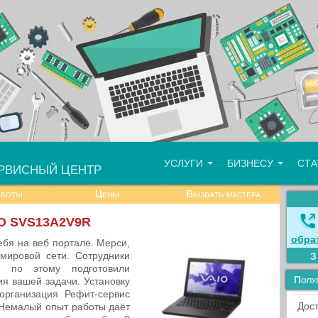
УСЛУГИ
БИЗНЕСУ
СТ
РВИСНЫЙ ЦЕНТР
аботы
Цены
Вызвать мастера
IO SVS13A2V9R
обра
ебя на веб портале. Мерси,
мировой сети. Сотрудники
, по этому подготовили
Попу
я вашей задачи. Установку
рганизация Рефит-сервис
Дост
 Немалый опыт работы даёт