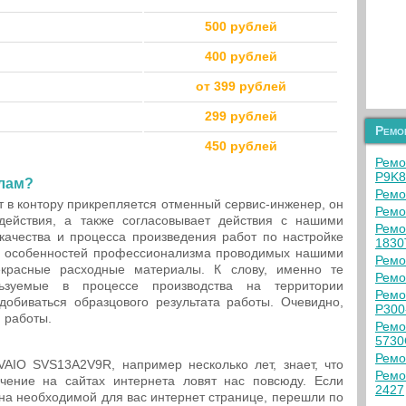
500 рублей
400 рублей
от 399 рублей
299 рублей
Ремо
450 рублей
Ремо
P9K8
лам?
Ремо
т в контору прикрепляется отменный сервис-инженер, он
Ремо
ействия, а также согласовывает действия с нашими
Ремо
качества и процесса произведения работ по настройке
1830
х особенностей профессионализма проводимых нашими
Ремо
екрасные расходные материалы. К слову, именно те
Ремо
льзуемые в процессе производства на территории
Ремо
добиваться образцового результата работы. Очевидно,
P300
 работы.
Ремо
5730
Ремо
VAIO SVS13A2V9R, например несколько лет, знает, что
Ремо
чение на сайтах интернета ловят нас повсюду. Если
2427
на необходимой для вас интернет странице, перешли по