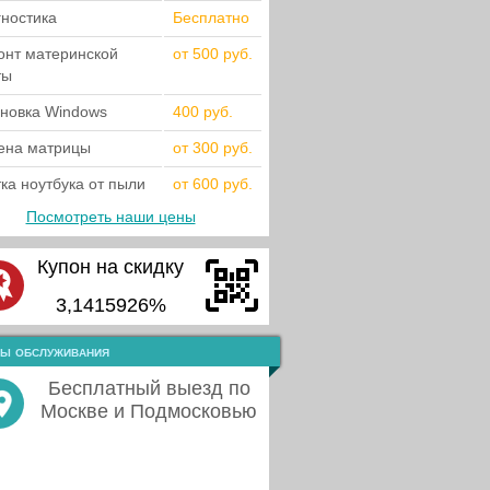
гностика
Бесплатно
онт материнской
от 500 руб.
ты
ановка Windows
400 руб.
ена матрицы
от 300 руб.
ка ноутбука от пыли
от 600 руб.
Посмотреть наши цены
Купон на скидку
3,1415926%
ы обслуживания
Бесплатный выезд по
Москве и Подмосковью