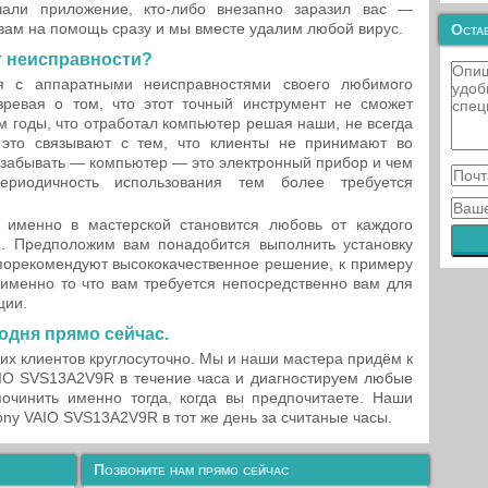
чали приложение, кто-либо внезапно заразил вас —
 вам на помощь сразу и мы вместе удалим любой вирус.
Остав
т неисправности?
ся с аппаратными неисправностями своего любимого
зревая о том, что этот точный инструмент не сможет
м годы, что отработал компьютер решая наши, не всегда
это связывают с тем, что клиенты не принимают во
забывать — компьютер — это электронный прибор и чем
ериодичность использования тем более требуется
именно в мастерской становится любовь от каждого
. Предположим вам понадобится выполнить установку
порекомендуют высококачественное решение, к примеру
именно то что вам требуется непосредственно вам для
ции.
одня прямо сейчас.
их клиентов круглосуточно. Мы и наши мастера придём к
IO SVS13A2V9R в течение часа и диагностируем любые
очинить именно тогда, когда вы предпочитаете. Наши
ny VAIO SVS13A2V9R в тот же день за считаные часы.
Позвоните нам прямо сейчас