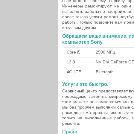
возможность нашему сервису пр
Инженеры ремонтируют не один г
выполнять работы по настройке не 
после заказа услуги ремонт ноутб
работы. Только позвоните нам прям
и лучшим другом.
Обращаем ваше внимание, из
компьютер Sony.
Core i5
2500 МГц
13.3
NVIDIA GeForce G
4G LTE
Bluetooth
Услуги это быстро.
Сервисный центр предоставляет вс
необходимо заменить микросхему 
этом можете не сомневаться мы п
мы без проблем выполним самые с
расходные материалы, используем
только на выполненные работы, 
ремонта.
Прайс: