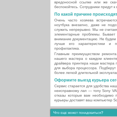
вредоносной ссылке или же ска
беспокойтесь. Сотрудники придут к
По какой причине происходя
Очень часто хозяева встречают
ноутбука внезапно, даже не подо
служить непрерывно. Мы не считае
элементарные проблемы. Бывает 
внимание документацию. Не будем 
лучше его характеристики и п
профилактика.
Главным преимуществом ремонта 
нашего мастера о каждом клиенте
драйвера принтера наши мастера 
для выбора процессора. Подберут 
более легкой длительной эксплуата
Оформите выезд курьера сег
Сервис старается для удобства наш
неисправному лап — топу Sony VA
отказы которые вам необходимо п
курьеры доставят ваш компьютер So
Что еще может понадобиться?