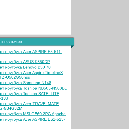
нт ноутбуков
нт ноутбука Acer ASPIRE E5-511-
нт ноутбука ASUS K550DP
нт ноутбука Lenovo B50 70
нт ноутбука Acer Aspire TimelineX
TZ-U562G50nss
нт ноутбука Samsung N148
нт ноутбука Toshiba NB505-N508BL
нт ноутбука Toshiba SATELLITE
-133
нт ноутбука Acer TRAVELMATE
G-5B4G32MI
нт ноутбука MSI GE60 2PG Apache
нт ноутбука Acer ASPIRE ES1-523-