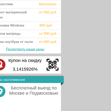
гностика
Бесплатно
онт материнской
от 500 руб.
ты
ановка Windows
400 руб.
ена матрицы
от 300 руб.
ка ноутбука от пыли
от 600 руб.
Посмотреть наши цены
Купон на скидку
3,1415926%
ы обслуживания
Бесплатный выезд по
Москве и Подмосковью