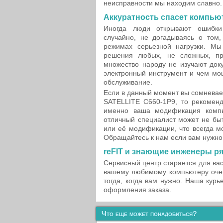
неисправности мы находим славно.
Аккуратность спасет компью
Иногда люди открывают ошибки
случайно, не догадываясь о том,
режимах серьезной нагрузки. Мы
решения любых, не сложных, пр
множество народу не изучают док
электронный инструмент и чем мо
обслуживание.
Если в данный момент вы сомневае
SATELLITE C660-1P9, то рекоменд
именно ваша модификация компь
отличный специалист может не бы
или её модификации, что всегда м
Обращайтесь к нам если вам нужно 
reFIT и знающие инженеры р
Сервисный центр старается для ва
вашему любимому компьютеру очен
тогда, когда вам нужно. Наша курь
оформления заказа.
Что еще может понадобиться?