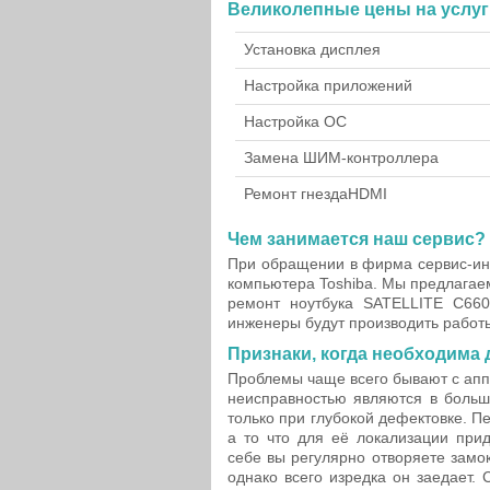
Великолепные цены на услуг
Установка дисплея
Настройка приложений
Настройка ОС
Замена ШИМ-контроллера
Ремонт гнезда
HDMI
Чем занимается наш сервис?
При обращении в фирма сервис-ин
компьютера Toshiba. Мы предлагае
ремонт ноутбука SATELLITE C660
инженеры будут производить работы
Признаки, когда необходима 
Проблемы чаще всего бывают с апп
неисправностью являются в больш
только при глубокой дефектовке. П
а то что для её локализации прид
себе вы регулярно отворяете замок
однако всего изредка он заедает.