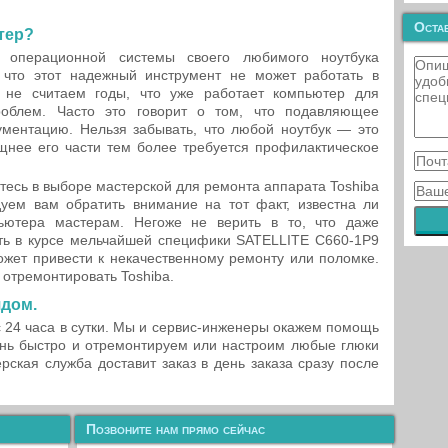
Остав
тер?
 операционной системы своего любимого ноутбука
 что этот надежный инструмент не может работать в
 не считаем годы, что уже работает компьютер для
облем. Часто это говорит о том, что подавляющее
ументацию. Нельзя забывать, что любой ноутбук — это
щнее его части тем более требуется профилактическое
тесь в выборе мастерской для ремонта аппарата Toshiba
уем вам обратить внимание на тот факт, известна ли
ютера мастерам. Негоже не верить в то, что даже
ть в курсе мельчайшей специфики SATELLITE C660-1P9
ожет привести к некачественному ремонту или поломке.
отремонтировать Toshiba.
ядом.
с 24 часа в сутки. Мы и сервис-инженеры окажем помощь
ь быстро и отремонтируем или настроим любые глюки
ерская служба доставит заказ в день заказа сразу после
Позвоните нам прямо сейчас