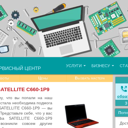
УСЛУГИ
БИЗНЕСУ
СТ
РВИСНЫЙ ЦЕНТР
аботы
Цены
Вызвать мастера
SATELLITE C660-1P9
обра
му, что вы попали на наш
м стала необходима подмога
 SATELLITE C660-1P9 — вы
Попу
редставьте себе, что у вас
ba SATELLITE C660-1P9
Дост
возникли совсем другие