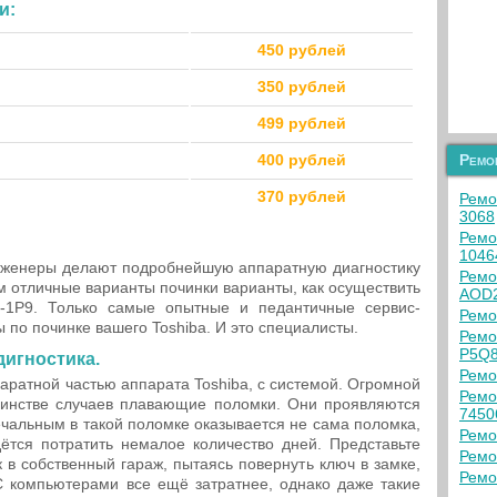
и:
450 рублей
350 рублей
499 рублей
400 рублей
Ремо
370 рублей
Ремо
3068
Ремо
104
женеры делают подробнейшую аппаратную диагностику
Ремо
м отличные варианты починки варианты, как осуществить
AOD
-1P9. Только самые опытные и педантичные сервис-
Ремо
 по починке вашего Toshiba. И это специалисты.
Ремо
P5Q
дигностика.
Ремо
аратной частью аппарата Toshiba, с системой. Огромной
Ремо
инстве случаев плавающие поломки. Они проявляются
745
ечальным в такой поломке оказывается не сама поломка,
Ремо
ётся потратить немалое количество дней. Представьте
Ремо
 в собственный гараж, пытаясь повернуть ключ в замке,
Ремо
 С компьютерами все ещё затратнее, однако даже такие