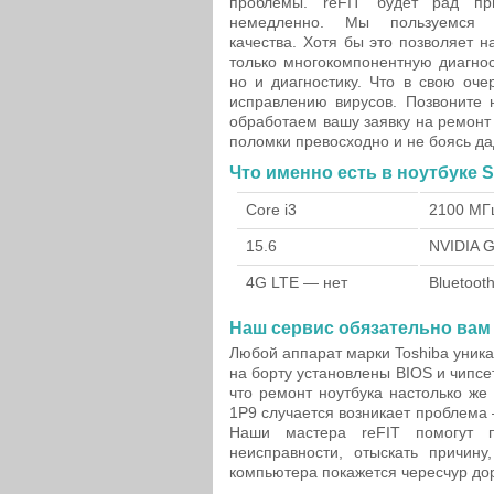
проблемы. reFIT будет рад п
немедленно. Мы пользуемся п
качества. Хотя бы это позволяет 
только многокомпонентную диагнос
но и диагностику. Что в свою оч
исправлению вирусов. Позвоните 
обработаем вашу заявку на ремонт
поломки превосходно и не боясь да
Что именно есть в ноутбуке 
Core i3
2100 МГ
15.6
NVIDIA 
4G LTE — нет
Bluetoot
Наш сервис обязательно вам
Любой аппарат марки Toshiba уникал
на борту установлены BIOS и чипсет
что ремонт ноутбука настолько же
1P9 случается возникает проблема 
Наши мастера reFIT помогут п
неисправности, отыскать причин
компьютера покажется чересчур до