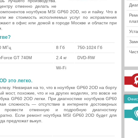
шь лучшего производства.
Диа
ентру отменно делать не
компонентов ноутбуков MSI GP60 2OD, но и пайку. Что в
Рем
ли же стоимость исполняемых услуг по исправления
пла
жают в офис или домой в городе Москве и области при
и.
Уст
стве?
Зам
0 МГц
8 Гб
750-1024 Гб
Чист
eForce GT 740M
2.4 кг
DVD-RW
Wi-Fi
OD это легко.
езу. Невзирая на то, что в ноутбуке GP60 2OD на борту
 мост, похожие, что и на других моделях, это вовсе не
утбука GP60 2OD легки. При диагностике ноутбуков GP60
Офис
ая сложность — отсутствие в интернете достоверных
т провести отменную и подробную диагностику
аратно. Если ремонт ноутбука MSI GP60 2OD будет для
гда предложат выкуп.