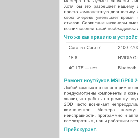
мастера пользуемся запчасти ли
Хотя бы это разрешает нашему ц
просто компонентную диагностику 
свою очередь уменьшает время и
отказов. Сервисные инженеры выез
возникновении такой необходимост
Что же как правило в устрой
Core i5 / Core i7
2400-270
15.6
NVIDIA G
4G LTE — нет
Bluetooth
Ремонт ноутбуков MSI GP60 2
Любой компьютер неповторим по жел
предусмотрены компоненты и южный
значит, что работы по ремонту но
2OD часто возникает непреодолим
компонентов. Мастера помогу
неисправности, программно и апп
вас затратным, наши работники все
Прейскурант.