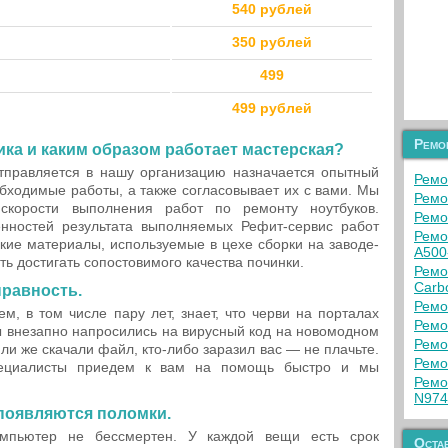
540 рублей
350 рублей
499
499 рублей
Ремо
тика и каким образом работает мастерская?
отправляется в нашу организацию назначается опытный
Ремон
бходимые работы, а также согласовывает их с вами. Мы
Ремо
 скорости выполнения работ по ремонту ноутбуков.
Ремо
нностей результата выполняемых Рефит-сервис работ
Ремо
акие материалы, используемые в цехе сборки на заводе-
A500
ь достигать сопостовимого качества починки.
Ремо
Carb
правность.
Ремо
м, в том числе пару лет, знает, что черви на порталах
Ремо
ы внезапно напросились на вирусный код на новомодном
Ремо
ли же скачали файл, кто-либо заразил вас — не плачьте.
Ремо
специалисты приедем к вам на помощь быстро и мы
Ремо
N97
 появляются поломки.
мпьютер не бессмертен. У каждой вещи есть срок
Остав