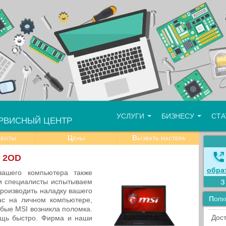
УСЛУГИ
БИЗНЕСУ
СТ
РВИСНЫЙ ЦЕНТР
аботы
Цены
Вызвать мастера
0 2OD
обра
ашего компьютера также
и специалисты испытываем
роизводить наладку вашего
Попу
ас на личном компьютере,
бые MSI возникла поломка.
Дост
ощь быстро. Фирма и наши