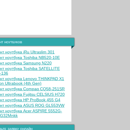
нт ноутбуков
т ноутбука iRu Ultraslim 301
нт ноутбука Toshiba NB520-10E
нт ноутбука Samsung N220
нт ноутбука Toshiba SATELLITE
-136
нт ноутбука Lenovo THINKPAD X1
on Ultrabook (4th Gen)
нт ноутбука Compaq CQ58-251SR
нт ноутбука Fujitsu CELSIUS H720
нт ноутбука HP ProBook 455 G4
нт ноутбука ASUS ROG GL553VW
нт ноутбука Acer ASPIRE 5552G-
4G32Mnkk
ьте заявку онлайн