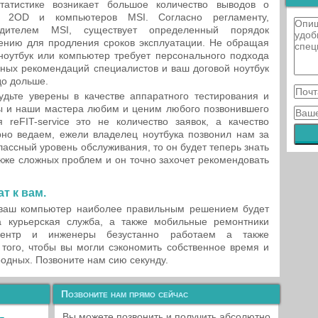
татистике возникает большое количество выводов о
0 2OD и компьютеров MSI. Согласно регламенту,
водителем MSI, существует определенный порядок
ению для продления сроков эксплуатации. Не обращая
ноутбук или компьютер требует персонального подхода
вных рекомендаций специалистов и ваш договой ноутбук
до дольше.
 будьте уверены в качестве аппаратного тестирования и
 и наши мастера любим и ценим любого позвонившего
 reFIT-service это не количество заявок, а качество
рно ведаем, ежели владелец ноутбука позвонил нам за
ассный уровень обслуживания, то он будет теперь знать
кже сложных проблем и он точно захочет рекомендовать
т к вам.
 ваш компьютер наиболее правильным решением будет
 курьерская служба, а также мобильные ремонтники
ентр и инженеры безустанно работаем а также
того, чтобы вы могли сэкономить собственное время и
родных. Позвоните нам сию секунду.
Позвоните нам прямо сейчас
Вы можете позвонить и получить абсолютно