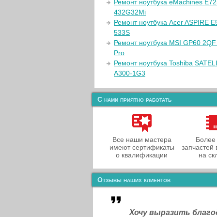
Ремонт ноутбука eMachines E72
432G32Mi
Ремонт ноутбука Acer ASPIRE E
533S
Ремонт ноутбука MSI GP60 2QF
Pro
Ремонт ноутбука Toshiba SATEL
A300-1G3
С нами приятно работать
Все наши мастера
Более
имеют сертификаты
запчастей 
о квалификации
на ск
Отзывы наших клиентов
Хочу выразить благ