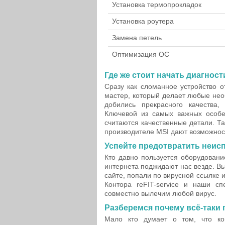
Установка термопрокладок
Установка роутера
Замена петель
Оптимизация ОС
Где же стоит начать диагнос
Сразу как сломанное устройство 
мастер, который делает любые нео
добились прекрасного качества,
Ключевой из самых важных особе
считаются качественные детали. Т
производителе MSI дают возможност
Успейте предотвратить неис
Кто давно пользуется оборудование
интернета поджидают нас везде. В
сайте, попали по вирусной ссылке и
Контора reFIT-service и наши 
совместно вылечим любой вирус.
Разберемся почему всё-таки
Мало кто думает о том, что ко