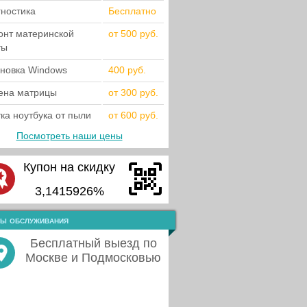
гностика
Бесплатно
онт материнской
от 500 руб.
ты
ановка Windows
400 руб.
ена матрицы
от 300 руб.
ка ноутбука от пыли
от 600 руб.
Посмотреть наши цены
Купон на скидку
3,1415926%
ы обслуживания
Бесплатный выезд по
Москве и Подмосковью