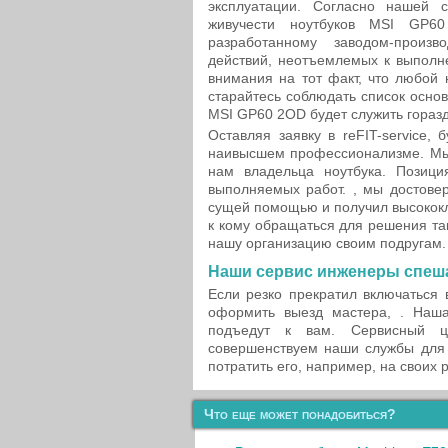
эксплуатации. Согласно нашей с
живучести ноутбуков MSI GP6
разработанному заводом-произ
действий, неотъемлемых к выполн
внимания на тот факт, что любой 
старайтесь соблюдать список осно
MSI GP60 2OD будет служить гораз
Оставляя заявку в reFIT-service,
наивысшем профессионализме. Мы
нам владельца ноутбука. Позиция
выполняемых работ. , мы достове
сущей помощью и получил высококл
к кому обращаться для решения та
нашу организацию своим подругам.
Наши сервис инженеры спеша
Если резко прекратил включаться
оформить выезд мастера, . Наша
подъедут к вам. Сервисный ц
совершенствуем наши службы для 
потратить его, например, на своих 
Что еще может понадобиться?