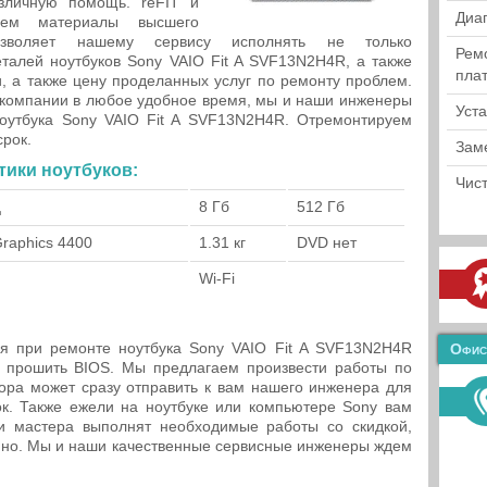
азличную помощь. reFIT и
Диа
яем материалы высшего
озволяет нашему сервису исполнять не только
Рем
талей ноутбуков Sony VAIO Fit A SVF13N2H4R, а также
пла
и, а также цену проделанных услуг по ремонту проблем.
компании в любое удобное время, мы и наши инженеры
Уст
оутбука Sony VAIO Fit A SVF13N2H4R. Отремонтируем
срок.
Зам
тики ноутбуков:
Чист
ц
8 Гб
512 Гб
Graphics 4400
1.31 кг
DVD нет
Wi-Fi
ия при ремонте ноутбука Sony VAIO Fit A SVF13N2H4R
Офис
о прошить BIOS. Мы предлагаем произвести работы по
ора может сразу отправить к вам нашего инженера для
к. Также ежели на ноутбуке или компьютере Sony вам
 мастера выполнят необходимые работы со скидкой,
нно. Мы и наши качественные сервисные инженеры ждем