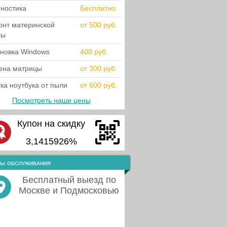
гностика
Бесплатно
онт материнской
от 500 руб.
ты
ановка Windows
400 руб.
ена матрицы
от 300 руб.
ка ноутбука от пыли
от 600 руб.
Посмотреть наши цены
Купон на скидку
3,1415926%
ы обслуживания
Бесплатный выезд по
Москве и Подмосковью