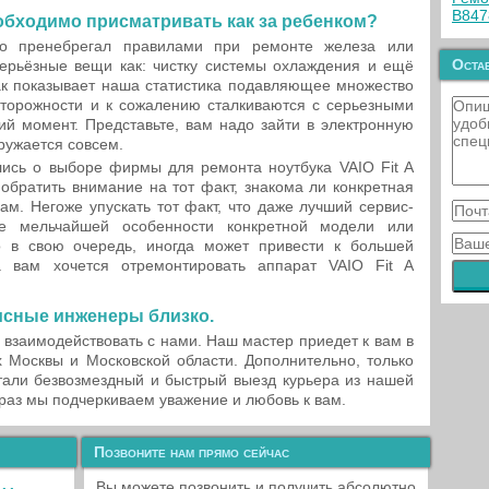
B847
обходимо присматривать как за ребенком?
то пренебрегал правилами при ремонте железа или
Остав
ерьёзные вещи как: чистку системы охлаждения и ещё
ак показывает наша статистика подавляющее множество
орожности и к сожалению сталкиваются с серьезными
й момент. Представьте, вам надо зайти в электронную
гружается совсем.
ись о выборе фирмы для ремонта ноутбука VAIO Fit A
братить внимание на тот факт, знакома ли конкретная
м. Негоже упускать тот факт, что даже лучший сервис-
е мельчайшей особенности конкретной модели или
о в свою очередь, иногда может привести к большей
а вам хочется отремонтировать аппарат VAIO Fit A
исные инженеры близко.
 взаимодействовать с нами. Наш мастер приедет к вам в
 Москвы и Московской области. Дополнительно, только
тали безвозмездный и быстрый выезд курьера из нашей
 раз мы подчеркиваем уважение и любовь к вам.
Позвоните нам прямо сейчас
Вы можете позвонить и получить абсолютно