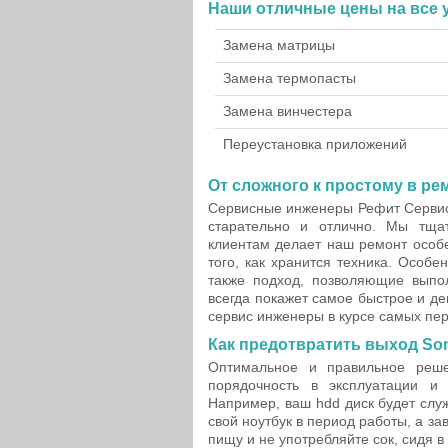
Наши отличные цены на все у
Замена матрицы
Замена термопасты
Замена винчестера
Переустановка приложений
От сложного к простому в ре
Сервисные инженеры Рефит Сервис
старательно и отлично. Мы тща
клиентам делает наш ремонт особе
того, как хранится техника. Особ
также подход, позволяющие выпол
всегда покажет самое быстрое и 
сервис инженеры в курсе самых пе
Как предотвратить выход Son
Оптимальное и правильное реш
порядочность в эксплуатации и
Например, ваш hdd диск будет служ
свой ноутбук в период работы, а з
пищу и не употребляйте сок, сидя 