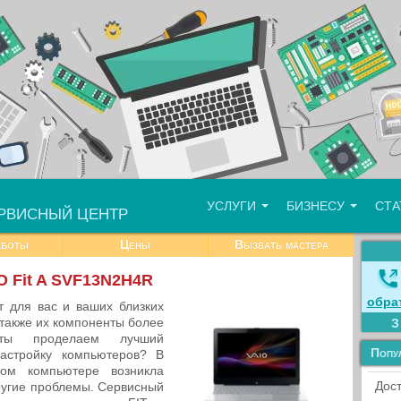
УСЛУГИ
БИЗНЕСУ
СТ
РВИСНЫЙ ЦЕНТР
аботы
Цены
Вызвать мастера
O Fit A SVF13N2H4R
обра
 для вас и ваших близких
а также их компоненты более
ы проделаем лучший
Попу
астройку компьютеров? В
ом компьютере возникла
Дост
ругие проблемы. Сервисный