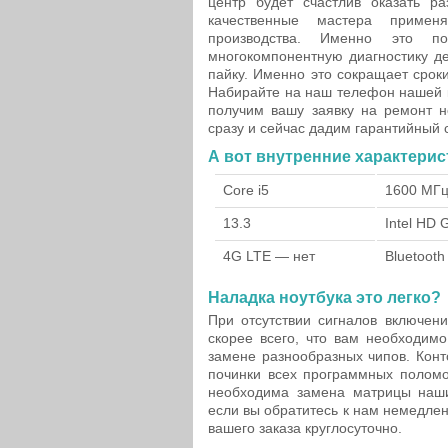
центр будет счастлив оказать р
качественные мастера примен
производства. Именно это п
многокомпонентную диагностику де
пайку. Именно это сокращает срок
Набирайте на наш телефон нашей 
получим вашу заявку на ремонт н
сразу и сейчас дадим гарантийный 
А вот внутренние характерис
Core i5
1600 МГ
13.3
Intel HD 
4G LTE — нет
Bluetooth
Наладка ноутбука это легко?
При отсутствии сигналов включен
скорее всего, что вам необходим
замене разнообразных чипов. Конт
починки всех программных поломо
необходима замена матрицы наши
если вы обратитесь к нам немедле
вашего заказа круглосуточно.