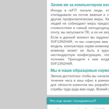
Зачем же за компьютером не
Иногда в reFIT писали люди, к
откладывали на потом важные и с
другие профилактические меры. К
людей не соблюдают меры предост
сложностями в самый неподходящи
почту, вы запускаете ПК, а он не за
Если в данный момент вы задумал
SVF13N2H4R, то мы советуем вам о
модель компьютера серви-инженера
инженер может не быть в курс
нестандартную конфигурацию, чт
поломке. Приходите к нам когд
SVF13N2H4R.
Мы и наши образцовые серв
Звонка достаточно чтобы вы начали
течение часа в ваш офис в рамках
для лёгкости клиентов мы разрабо
службы туда куда вам надо. Всякий
Что еще может понадобиться?