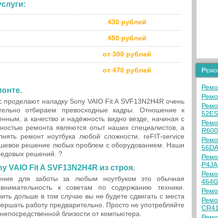
слуги:
430 рублей
450 рублей
от 300 рублей
от 470 рублей
Ремо
Ремо
монте.
Ремо
 проделают наладку Sony VAIO Fit A SVF13N2H4R очень
Ремо
тельно отбираем превосходные кадры. Отношение к
52ES
нным, а качество и надёжность видно везде, начиная с
Ремо
енностью ремонта являются опыт наших специалистов, а
R600
нять ремонт ноутбука любой сложности. reFIT-service
Ремо
дешевое решение любых проблем с оборудованием. Наши
56D
редовых решений. ?
Ремо
P4JA
y VAIO Fit A SVF13N2H4R из строя.
Ремо
ение для заботы за любым ноутбуком это обычная
464G
 внимательность к советам по содержанию техники.
Ремо
ить дольше в том случае вы не будете сдвигать с места
Ремо
авершать работу предварительно. Просто не употребляйте
CR4
в непосредственной близости от компьютера.
Ремо