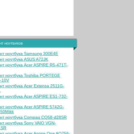
нт ноутбуков
нт ноутбука Samsung 300E4E
нт ноутбука ASUS A72JK
нт ноутбука Acer ASPIRE R5-471T-
нт ноутбука Toshiba PORTEGE
-10V
нт ноутбука Acer Extensa 2511G-
A
нт ноутбука Acer ASPIRE ES1-732-
нт ноутбука Acer ASPIRE 5742G-
50Mikk
нт ноутбука Compaq CQ58-d28SR
нт ноутбука Sony VAIO VGN-
1SR
нт ноутбука Acer Aspire One AO756-