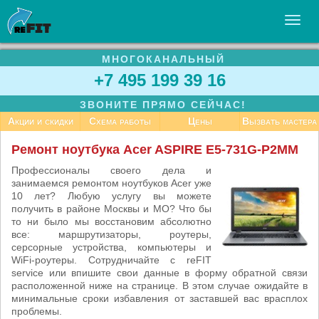
МНОГОКАНАЛЬНЫЙ
УСЛУГИ
+7 495 199 39 16
БИЗНЕСУ
ЗВОНИТЕ ПРЯМО СЕЙЧАС!
СТАТЬИ
Акции и скидки
Схема работы
Цены
Вызвать мастера
ВАКАНСИИ
Ремонт ноутбука Acer ASPIRE E5-731G-P2MM
КОНТАКТЫ
Профессионалы своего дела и
занимаемся ремонтом ноутбуков Acer уже
10 лет? Любую услугу вы можете
получить в районе Москвы и МО? Что бы
то ни было мы восстановим абсолютно
все: маршрутизаторы, роутеры,
серсорные устройства, компьютеры и
WiFi-роутеры. Сотрудничайте с reFIT
service или впишите свои данные в форму обратной связи
расположенной ниже на странице. В этом случае ожидайте в
минимальные сроки избавления от заставшей вас врасплох
проблемы.