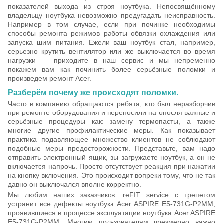
показателей выхода из строя ноутбука. Непосвящённому
владельцу ноутбука невозможно предугадать неисправность.
Например в том случае, если при починке необходимы
способы ремонта режимов работы обвязки охлаждения или
запуска шим питания. Ежели ваш ноутбук стал, например,
серьезно крутить вентилятор или же выключается во время
нагрузки — приходите в наш сервис и мы непременно
покажем вам как починить более серьёзные поломки и
произведем ремонт Acer.
Разберём почему же происходят поломки.
Часто в компанию обращаются ребята, кто был неразборчив
при ремонте оборудования и переносили на опосля важные и
серьёзные процедуры как: замену термопасты, а также
многие другие профилактические меры. Как показывает
практика подавляющее множество клиентов не соблюдают
подобные меры предосторожности. Представьте, вам надо
отправить электронный ящик, вы загружаете ноутбук, а он не
включается напрочь. Просто отсутствует реакция при нажатии
на кнопку включения. Это происходит вопреки тому, что не так
давно он выключался вполне корректно.
Мы любим наших заказчиков. reFIT service с трепетом
устранит все дефекты ноутбука Acer ASPIRE E5-731G-P2MM,
проявившиеся в процессе эксплуатации ноутбука Acer ASPIRE
E5-731G-P2MM. Многим пользователям чрезмерно важно