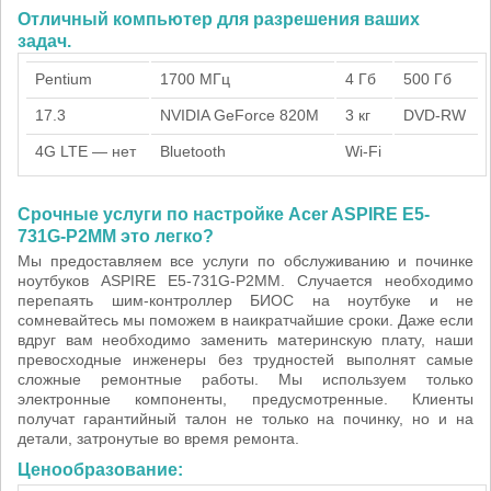
Отличный компьютер для разрешения ваших
задач.
Pentium
1700 МГц
4 Гб
500 Гб
17.3
NVIDIA GeForce 820M
3 кг
DVD-RW
4G LTE — нет
Bluetooth
Wi-Fi
Срочные услуги по настройке Acer ASPIRE E5-
731G-P2MM это легко?
Мы предоставляем все услуги по обслуживанию и починке
ноутбуков ASPIRE E5-731G-P2MM. Случается необходимо
перепаять шим-контроллер БИОС на ноутбуке и не
сомневайтесь мы поможем в наикратчайшие сроки. Даже если
вдруг вам необходимо заменить материнскую плату, наши
превосходные инженеры без трудностей выполнят самые
сложные ремонтные работы. Мы используем только
электронные компоненты, предусмотренные. Клиенты
получат гарантийный талон не только на починку, но и на
детали, затронутые во время ремонта.
Ценообразование: