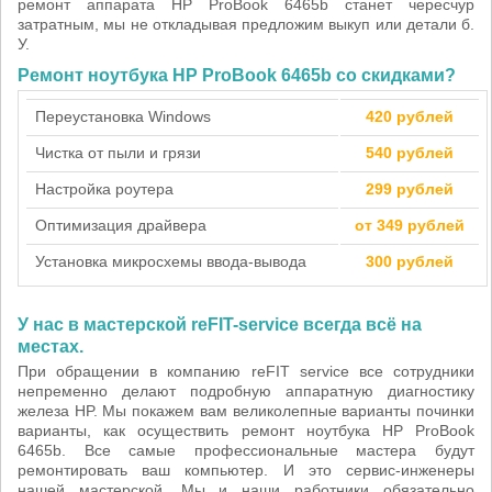
ремонт аппарата HP ProBook 6465b станет чересчур
затратным, мы не откладывая предложим выкуп или детали б.
У.
Ремонт ноутбука HP ProBook 6465b со скидками?
Переустановка Windows
420 рублей
Чистка от пыли и грязи
540 рублей
Настройка роутера
299 рублей
Оптимизация драйвера
от 349 рублей
Установка микросхемы ввода-вывода
300 рублей
У нас в мастерской reFIT-service всегда всё на
местах.
При обращении в компанию reFIT service все сотрудники
непременно делают подробную аппаратную диагностику
железа HP. Мы покажем вам великолепные варианты починки
варианты, как осуществить ремонт ноутбука HP ProBook
6465b. Все самые профессиональные мастера будут
ремонтировать ваш компьютер. И это сервис-инженеры
нашей мастерской. Мы и наши работники обязательно