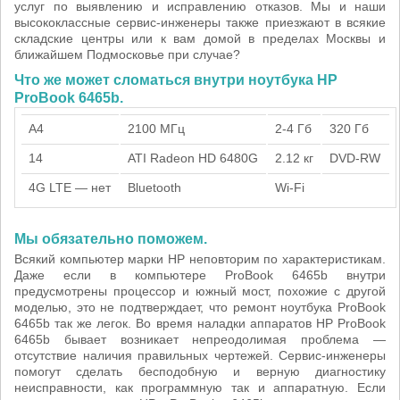
услуг по выявлению и исправлению отказов. Мы и наши
высококлассные сервис-инженеры также приезжают в всякие
складские центры или к вам домой в пределах Москвы и
ближайшем Подмосковье при случае?
Что же может сломаться внутри ноутбука HP
ProBook 6465b.
A4
2100 МГц
2-4 Гб
320 Гб
14
ATI Radeon HD 6480G
2.12 кг
DVD-RW
4G LTE — нет
Bluetooth
Wi-Fi
Мы обязательно поможем.
Всякий компьютер марки HP неповторим по характеристикам.
Даже если в компьютере ProBook 6465b внутри
предусмотрены процессор и южный мост, похожие с другой
моделью, это не подтверждает, что ремонт ноутбука ProBook
6465b так же легок. Во время наладки аппаратов HP ProBook
6465b бывает возникает непреодолимая проблема —
отсутствие наличия правильных чертежей. Сервис-инженеры
помогут сделать бесподобную и верную диагностику
неисправности, как программную так и аппаратную. Если