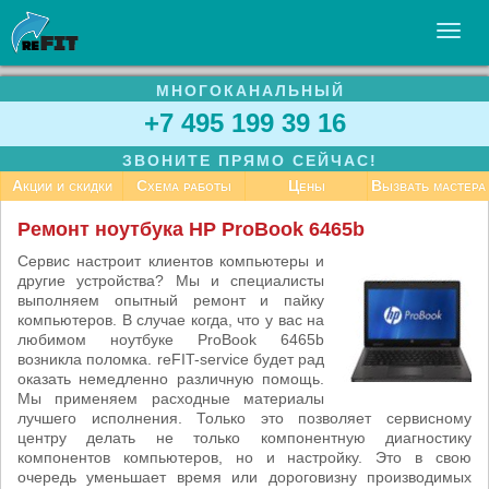
МНОГОКАНАЛЬНЫЙ
УСЛУГИ
+7 495 199 39 16
БИЗНЕСУ
ЗВОНИТЕ ПРЯМО СЕЙЧАС!
СТАТЬИ
Акции и скидки
Схема работы
Цены
Вызвать мастера
ВАКАНСИИ
Ремонт ноутбука HP ProBook 6465b
КОНТАКТЫ
Сервис настроит клиентов компьютеры и
другие устройства? Мы и специалисты
выполняем опытный ремонт и пайку
компьютеров. В случае когда, что у вас на
любимом ноутбуке ProBook 6465b
возникла поломка. reFIT-service будет рад
оказать немедленно различную помощь.
Мы применяем расходные материалы
лучшего исполнения. Только это позволяет сервисному
центру делать не только компонентную диагностику
компонентов компьютеров, но и настройку. Это в свою
очередь уменьшает время или дороговизну производимых