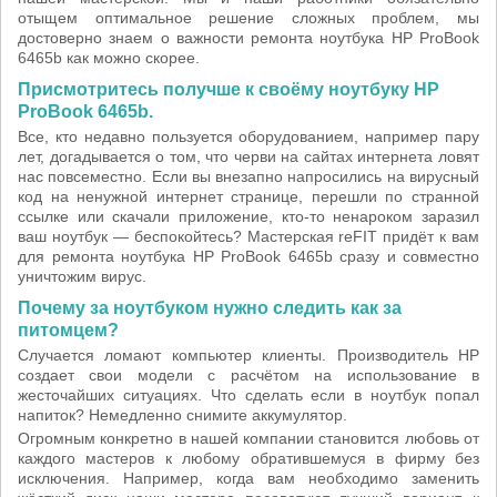
отыщем оптимальное решение сложных проблем, мы
достоверно знаем о важности ремонта ноутбука HP ProBook
6465b как можно скорее.
Присмотритесь получше к своёму ноутбуку HP
ProBook 6465b.
Все, кто недавно пользуется оборудованием, например пару
лет, догадывается о том, что черви на сайтах интернета ловят
нас повсеместно. Если вы внезапно напросились на вирусный
код на ненужной интернет странице, перешли по странной
ссылке или скачали приложение, кто-то ненароком заразил
ваш ноутбук — беспокойтесь? Мастерская reFIT придёт к вам
для ремонта ноутбука HP ProBook 6465b сразу и совместно
уничтожим вирус.
Почему за ноутбуком нужно следить как за
питомцем?
Случается ломают компьютер клиенты. Производитель HP
создает свои модели с расчётом на использование в
жесточайших ситуациях. Что сделать если в ноутбук попал
напиток? Немедленно снимите аккумулятор.
Огромным конкретно в нашей компании становится любовь от
каждого мастеров к любому обратившемуся в фирму без
исключения. Например, когда вам необходимо заменить