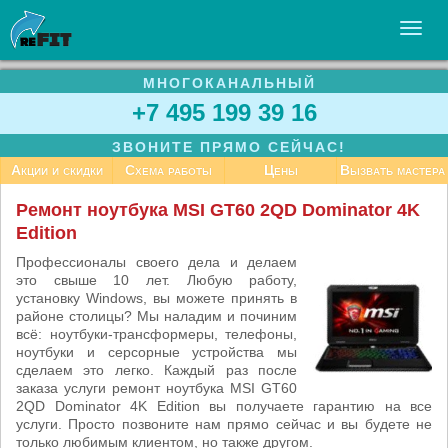
МНОГОКАНАЛЬНЫЙ
УСЛУГИ
+7 495 199 39 16
БИЗНЕСУ
ЗВОНИТЕ ПРЯМО СЕЙЧАС!
СТАТЬИ
Акции и скидки
Схема работы
Цены
Вызвать мастера
ВАКАНСИИ
Ремонт ноутбука MSI GT60 2QD Dominator 4K
Edition
КОНТАКТЫ
Профессионалы своего дела и делаем
это свыше 10 лет. Любую работу,
установку Windows, вы можете принять в
районе столицы? Мы наладим и починим
всё: ноутбуки-трансформеры, телефоны,
ноутбуки и серсорные устройства мы
сделаем это легко. Каждый раз после
заказа услуги ремонт ноутбука MSI GT60
2QD Dominator 4K Edition вы получаете гарантию на все
услуги. Просто позвоните нам прямо сейчас и вы будете не
только любимым клиентом, но также другом.