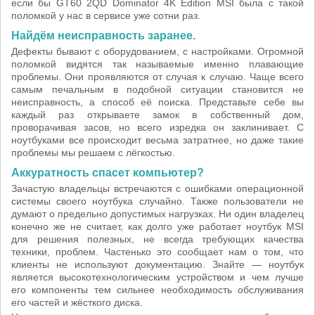
если бы GT60 2QD Dominator 4K Edition MSI была с такой
поломкой у нас в сервисе уже сотни раз.
Найдём неисправность заранее.
Дефекты бывают с оборудованием, с настройками. Огромной
поломкой видятся так называемые именно плавающие
проблемы. Они проявляются от случая к случаю. Чаще всего
самым печальным в подобной ситуации становится не
неисправность, а способ её поиска. Представьте себе вы
каждый раз открываете замок в собственный дом,
проворачивая засов, но всего изредка он заклинивает. С
ноутбуками все происходит весьма затратнее, но даже такие
проблемы мы решаем с лёгкостью.
Аккуратность спасет компьютер?
Зачастую владельцы встречаются с ошибками операционной
системы своего ноутбука случайно. Также пользователи не
думают о предельно допустимых нагрузках. Ни один владелец
конечно же не считает, как долго уже работает ноутбук MSI
для решения полезных, не всегда требующих качества
техники, проблем. Частенько это сообщает нам о том, что
клиенты не используют документацию. Знайте — ноутбук
является высокотехнологическим устройством и чем лучше
его компоненты тем сильнее необходимость обслуживания
его частей и жёсткого диска.