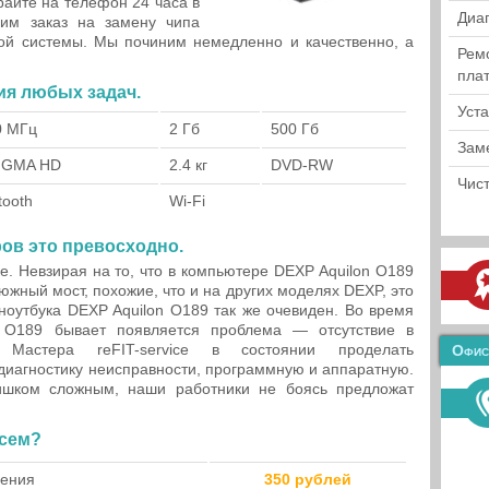
айте на телефон 24 часа в
Диа
им заказ на замену чипа
ной системы. Мы починим немедленно и качественно, а
Рем
пла
ия любых задач.
Уст
0 МГц
2 Гб
500 Гб
Зам
l GMA HD
2.4 кг
DVD-RW
Чист
tooth
Wi-Fi
ов это превосходно.
е. Невзирая на то, что в компьютере DEXP Aquilon O189
южный мост, похожие, что и на других моделях DEXP, это
 ноутбука DEXP Aquilon O189 так же очевиден. Во время
n O189 бывает появляется проблема — отсутствие в
 Мастера reFIT-service в состоянии проделать
Офис
диагностику неисправности, программную и аппаратную.
ишком сложным, наши работники не боясь предложат
всем?
чения
350 рублей