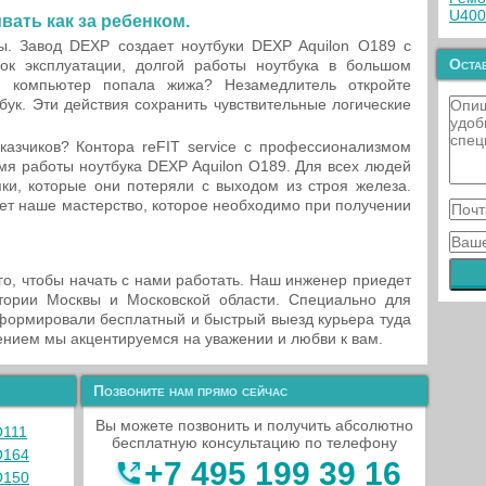
U400
ать как за ребенком.
. Завод DEXP создает ноутбуки DEXP Aquilon O189 с
Остав
ок эксплуатации, долгой работы ноутбука в большом
 в компьютер попала жижа? Незамедлитель откройте
бук. Эти действия сохранить чувствительные логические
азчиков? Контора reFIT service с профессионализмом
мя работы ноутбука DEXP Aquilon O189. Для всех людей
ки, которые они потеряли с выходом из строя железа.
жет наше мастерство, которое необходимо при получении
ого, чтобы начать с нами работать. Наш инженер приедет
тории Москвы и Московской области. Специально для
формировали бесплатный и быстрый выезд курьера туда
нием мы акцентируемся на уважении и любви к вам.
Позвоните нам прямо сейчас
Вы можете позвонить и получить абсолютно
O111
бесплатную консультацию по телефону
O164
+7 495 199 39 16
O150