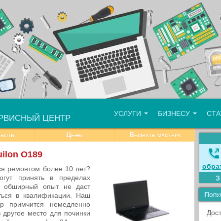
УСЛУГИ
БИЗНЕСУ
СТ
РВИСНЫЙ ЦЕНТР
аботы
Цены
Вызвать мастера
ilon O189
обра
ся ремонтом более 10 лет?
огут принять в пределах
 обширный опыт не даст
Попу
ься в квалификации. Наш
ер примчится немедленно
Дост
 другое место для починки