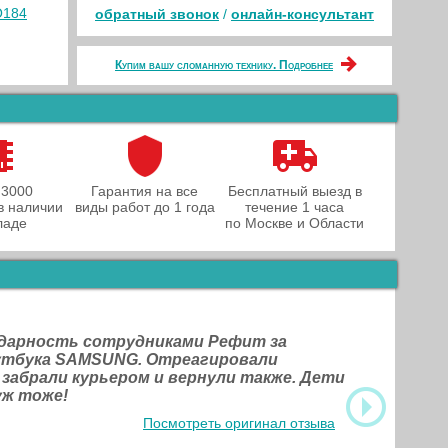
O184
обратный звонок
/
онлайн‑консультант
Купим вашу сломанную технику. Подробнее
 3000
Гарантия на все
Бесплатный выезд в
в наличии
виды работ до 1 года
течение 1 часа
ладе
по Москве и Области
одарность сотрудниками Рефит за
оутбука SAMSUNG. Отреагировали
 забрали курьером и вернули также. Дети
уж тоже!
Посмотреть оригинал отзыва