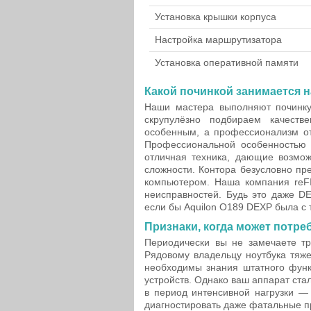
Установка крышки корпуса
Настройка маршрутизатора
Установка оперативной памяти
Какой починкой занимается н
Наши мастера выполняют починку 
скрупулёзно подбираем качеств
особенным, а профессионализм отр
Профессиональной особенностью
отличная техника, дающие возмож
сложности. Контора безусловно пр
компьютером. Наша компания reFI
неисправностей. Будь это даже D
если бы Aquilon O189 DEXP была с 
Признаки, когда может потре
Периодически вы не замечаете тр
Рядовому владельцу ноутбука тяже
необходимы знания штатного функ
устройств. Однако ваш аппарат ст
в период интенсивной нагрузки —
диагностировать даже фатальные п