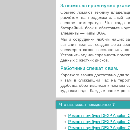
За компьютером нужно ухажив
Обычно ломают технику владельцы
расчётом на продолжительный ср
спектре температур. Что когда
батарейный блок и обесточьте ноут
элементы — чипы BGA.
Мы и сотрудники любим наших зак
выяснит нюансы, созданные за вре
чрезмерно важно восстановить пап
Устранить эту неисправность помо
данных c жёстких дисков.
Работники спешат к вам.
Короткого звонка достаточно для т
к вам в ближайший час на терри
удобства обратившихся к нам мы с
куда вам надо. Каждым нашим реше
Что еще может понадобиться?
Ремонт ноутбука DEXP Aquilon 
Ремонт ноутбука DEXP Aquilon 
Ремонт ноутбука DEXP Aquilon 