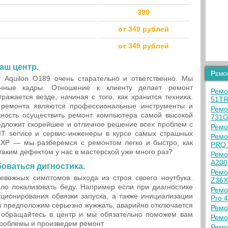
399
от 349 рублей
от 349 рублей
аш центр.
Ремо
Aquilon O189 очень старательно и ответственно. Мы
енные кадры. Отношение к клиенту делает ремонт
Ремо
ажается везде, начиная с того, как хранится техника.
51T
 ремонта являются профессиональные инструменты и
Ремо
ность осуществить ремонт компьютера самой высокой
731G
едложит скорейшее и отличное решение всех проблем с
Ремо
T service и сервис-инженеры в курсе самых страшных
Ремо
EXP — мы разберемся с ремонтом легко и быстро, как
PRO 
таким дефектом у нас в мастерской уже много раз?
Ремо
A200
боваться дигностика.
Ремо
евожных симптомов выхода из строя своего ноутбука.
Z36
ло локализовать беду. Например если при диагностике
Ремо
ционирования обвязки запуска, а также инициализации
Pro 
ал предположим серьезно жужжать, аварийно отключается
Ремо
 обращайтесь в центр и мы обязательно поможем вам
Ремо
роблемы и произведем ремонт.
Ремо