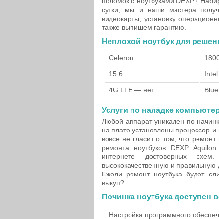
поломок с ноутбуками DEXP? Набир
сутки, мы и наши мастера получ
видеокарты, установку операцион
также выпишем гарантию.
Неплохой ноутбук для решен
Celeron
180
15.6
Inte
4G LTE — нет
Blue
Услуги по наладке компьютер
Любой аппарат уникален по начинк
на плате установлены процессор и 
вовсе не гласит о том, что ремонт
ремонта ноутбуков DEXP Aquilo
интернете достоверных схем.
высококачественную и правильную 
Ежели ремонт ноутбука будет сл
выкуп?
Починка ноутбука доступен 
Настройка программного обеспе