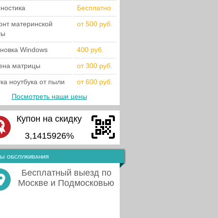
гностика
Бесплатно
онт материнской
от 500 руб.
ты
ановка Windows
400 руб.
ена матрицы
от 300 руб.
ка ноутбука от пыли
от 600 руб.
Посмотреть наши цены
Купон на скидку
3,1415926%
ы обслуживания
Бесплатный выезд по
Москве и Подмосковью