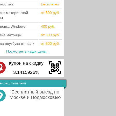
гностика
Бесплатно
онт материнской
от 500 руб.
ты
ановка Windows
400 руб.
ена матрицы
от 300 руб.
ка ноутбука от пыли
от 600 руб.
Посмотреть наши цены
Купон на скидку
3,1415926%
ы обслуживания
Бесплатный выезд по
Москве и Подмосковью