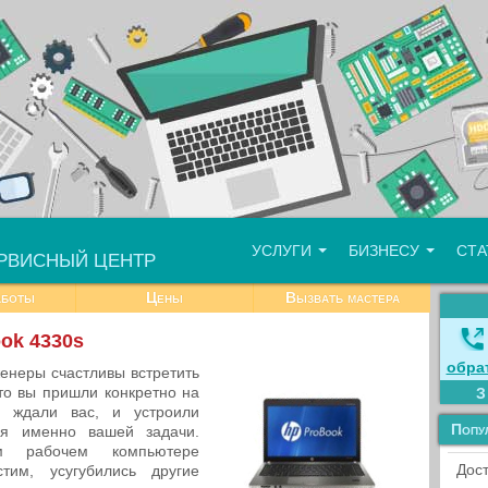
УСЛУГИ
БИЗНЕСУ
СТ
РВИСНЫЙ ЦЕНТР
аботы
Цены
Вызвать мастера
ok 4330s
обра
енеры счастливы встретить
что вы пришли конкретно на
 ждали вас, и устроили
Попу
ия именно вашей задачи.
м рабочем компьютере
Дост
тим, усугубились другие