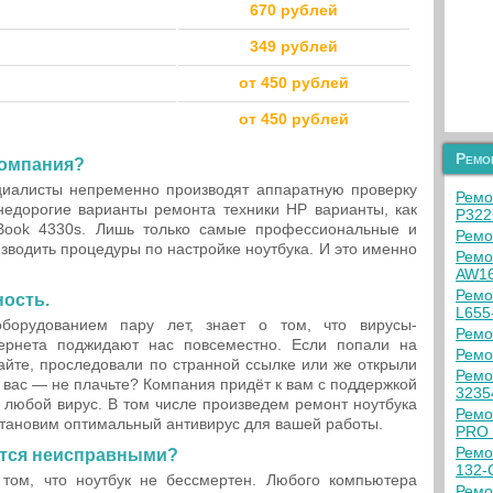
670 рублей
349 рублей
от 450 рублей
от 450 рублей
Ремо
компания?
иалисты непременно производят аппаратную проверку
Ремо
едорогие варианты ремонта техники HP варианты, как
P322
oBook 4330s. Лишь только самые профессиональные и
Ремо
зводить процедуры по настройке ноутбука. И это именно
Ремо
AW1
Ремо
ность.
L655
оборудованием пару лет, знает о том, что вирусы-
Ремо
ернета поджидают нас повсеместно. Если попали на
Ремо
йте, проследовали по странной ссылке или же открыли
Ремо
л вас — не плачьте? Компания придёт к вам с поддержкой
3235
любой вирус. В том числе произведем ремонт ноутбука
Ремо
становим оптимальный антивирус для вашей работы.
PRO 
Ремо
тся неисправными?
132-
том, что ноутбук не бессмертен. Любого компьютера
Ремо