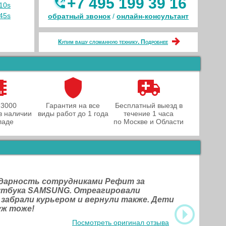
+7 495 199 39 16
10s
45s
обратный звонок
/
онлайн‑консультант
Купим вашу сломанную технику. Подробнее
 3000
Гарантия на все
Бесплатный выезд в
в наличии
виды работ до 1 года
течение 1 часа
ладе
по Москве и Области
одарность сотрудниками Рефит за
оутбука SAMSUNG. Отреагировали
 забрали курьером и вернули также. Дети
уж тоже!
Посмотреть оригинал отзыва