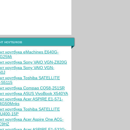
нт ноутбуков
нт ноутбука eMachines E640G-
G25Mi
нт ноутбука Sony VAIO VGN-Z820G
нт ноутбука Sony VAIO VGN-
60J
нт ноутбука Toshiba SATELLITE
-S5115
нт ноутбука Compaq CQ58-251SR
нт ноутбука ASUS VivoBook X540YA
нт ноутбука Acer ASPIRE E1-571-
4G50Mnks
нт ноутбука Toshiba SATELLITE
U400-15P
нт ноутбука Acer Aspire One AO1-
C9HZ
нт ноутбука Acer ASPIRE E1-532G-