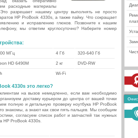
ад оказать оперативно
Диа
ем расходные материалы
 Это разрешает нашему центру выполнять не просто
Рем
ратов HP ProBook 4330s, а также пайку. Что сокращает
пла
ыявлению и исправлению глюков. Позвоните к нашим
елефону, мы ответим круглосуточно? Наберите номер
Уст
Зам
тройства:
Чист
500 МГц
4 Гб
320-640 Гб
deon HD 6490M
2 кг
DVD-RW
th
Wi-Fi
ook 4330s это легко?
клиентам на вызов немедленно, если вам необходимо
Организуем доставку курьером до центра от вашей точки
Офис
аем полную и детальную проверку ноутбука HP ProBook
то знакомы, а знают как свои пять пальцев. Мы сообщим
остики, согласуем список работ и запчастей так нужных
а HP ProBook 4330s.