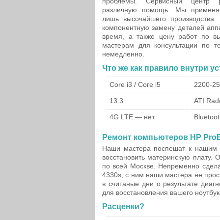
проблемы. Сервисный центр р
различную помощь. Мы применя
лишь высочайшего производства.
компонентную замену деталей аппа
время, а также цену работ по в
мастерам для консультации по т
немедленно.
Что же как правило внутри ус
Core i3 / Core i5
2200-2
13.3
ATI Ra
4G LTE — нет
Bluetoo
Ремонт компьютеров HP ProB
Наши мастера поспешат к нашим 
восстановить материнскую плату. 
по всей Москве. Непременно сдел
4330s, с ним наши мастера не прос
в считаные дни о результате диагн
для восстановления вашего ноутбук
Расценки?