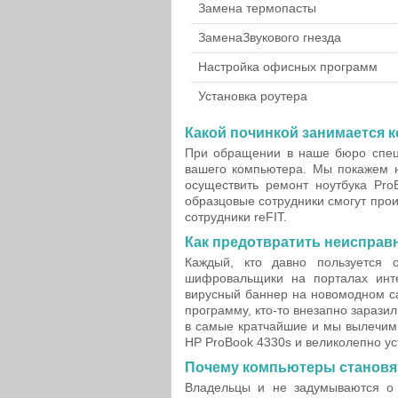
Замена термопасты
Замена
Звукового гнезда
Настройка офисных программ
Установка роутера
Какой починкой занимается 
При обращении в наше бюро спец
вашего компьютера. Мы покажем н
осуществить ремонт ноутбука Pr
образцовые сотрудники смогут прои
сотрудники reFIT.
Как предотвратить неисправ
Каждый, кто давно пользуется 
шифровальщики на порталах инт
вирусный баннер на новомодном са
программу, кто-то внезапно зарази
в самые кратчайшие и мы вылечим 
HP ProBook 4330s и великолепно у
Почему компьютеры становя
Владельцы и не задумываются о 