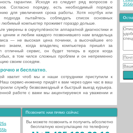
ьность гарантии. Исходя из следует ряд вопросов о
355
еров. Согласно порядку, есть необходимый порядок
нию для увеличения срока работы. Хотя ноутбук или
Остав
о подхода пытайтесь соблюдать список основных
ш любимый компьютер проживет гораздо дольше.
ьте уверены в скрупулёзности аппаратной диагностики и
 ценим и любим каждого позвонившего нам владельца
виса — не высокая цена починки, а высочайшее его
чно знаем, когда владелец компьютера пришёл за
л отличный сервис, он будет теперь в курсе когда
юбых, в том чилсе сложных проблем и он непременно
ацию своим соседям.
рочно и бесплатно.
ой хватит чтоб мы и наши сотрудники приступили к
 Наш сервис-инженер придёт к вам через один час в ваш
строили службу безвозмездный и быстрый выезд курьера.
нной работе с вами мы акцентируемся на уважении и
Позвоните нам прямо сейчас
Вы можете позвонить и получить абсолютно
25s
бесплатную консультацию по телефону
65b