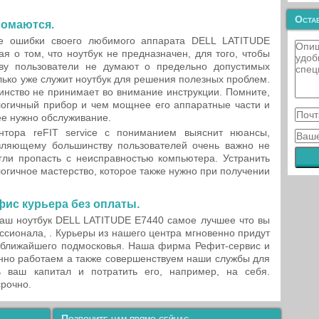
Остав
ломаются.
ые ошибки своего любимого аппарата DELL LATITUDE
я о том, что ноутбук не предназначен, для того, чтобы
ову пользователи не думают о предельно допустимых
олько уже служит ноутбук для решения полезных проблем.
шинство не принимает во внимание инструкции. Помните,
логичный прибор и чем мощнее его аппаратные части и
ее нужно обслуживание.
нтора reFIT service с пониманием выяснит нюансы,
вляющему большинству пользователей очень важно не
гли пропасть с неисправностью компьютера. Устранить
огичное мастерство, которое также нужно при получении
фис курьера без оплаты.
ваш ноутбук DELL LATITUDE E7440 самое лучшее что вы
ссионала, . Курьеры из нашего центра мгновенно придут
 ближайшего подмосковья. Наша фирма Рефит-сервис и
нно работаем а также совершенствуем наши службы для
ь ваш капитал и потратить его, например, на себя.
срочно.
Позвоните нам прямо сейчас