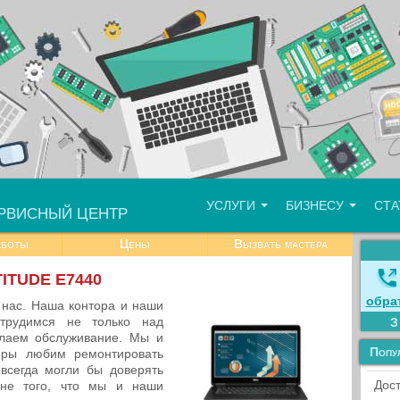
УСЛУГИ
БИЗНЕСУ
СТ
РВИСНЫЙ ЦЕНТР
аботы
Цены
Вызвать мастера
TITUDE E7440
обра
 нас. Наша контора и наши
трудимся не только над
елаем обслуживание. Мы и
Попу
еры любим ремонтировать
всегда могли бы доверять
Дост
чине того, что мы и наши