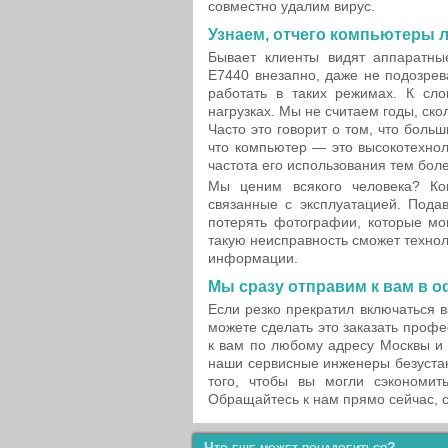
совместно удалим вирус.
Узнаем, отчего компьютеры 
Бывает клиенты видят аппаратн
E7440 внезапно, даже не подозрева
работать в таких режимах. К сл
нагрузках. Мы не считаем годы, ск
Часто это говорит о том, что боль
что компьютер — это высокотехно
частота его использования тем бол
Мы ценим всякого человека? Ко
связанные с эксплуатацией. Пода
потерять фотографии, которые мо
такую неисправность сможет технол
информации.
Мы сразу отправим к вам в о
Если резко прекратил включаться 
можете сделать это заказать профе
к вам по любому адресу Москвы и
наши сервисные инженеры безуста
того, чтобы вы могли сэкономит
Обращайтесь к нам прямо сейчас, 
Что еще может понадобиться?