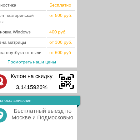
гностика
Бесплатно
онт материнской
от 500 руб.
ты
ановка Windows
400 руб.
ена матрицы
от 300 руб.
ка ноутбука от пыли
от 600 руб.
Посмотреть наши цены
Купон на скидку
3,1415926%
ы обслуживания
Бесплатный выезд по
Москве и Подмосковью