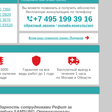
Вы можете позвонить и получить абсолютно
E 7350
бесплатную консультацию по телефону
E D820
+7 495 199 39 16
E 3570
E E5520
обратный звонок
/
онлайн‑консультант
Купим вашу сломанную технику. Подробнее
 3000
Гарантия на все
Бесплатный выезд в
в наличии
виды работ до 1 года
течение 1 часа
ладе
по Москве и Области
одарность сотрудниками Рефит за
оутбука SAMSUNG. Отреагировали