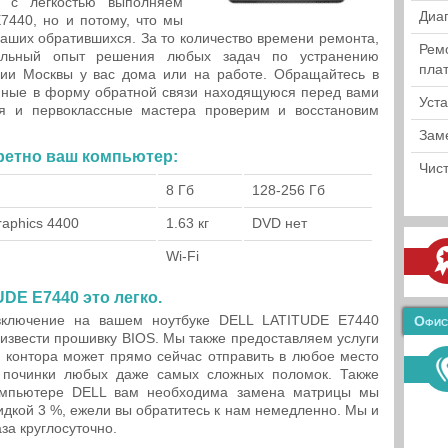
и с легкостью выполняем
Диа
7440, но и потому, что мы
аших обратившихся. За то количество времени ремонта,
Рем
ельный опыт решения любых задач по устранению
пла
рии Москвы у вас дома или на работе. Обращайтесь в
анные в форму обратной связи находящуюся перед вами
Уст
ия и первоклассные мастера проверим и восстановим
Зам
кретно ваш компьютер:
Чист
8 Гб
128-256 Гб
raphics 4400
1.63 кг
DVD нет
Wi-Fi
DE E7440 это легко.
 включение на вашем ноутбуке DELL LATITUDE E7440
Офис
оизвести прошивку BIOS. Мы также предоставляем услуги
 контора может прямо сейчас отправить в любое место
 починки любых даже самых сложных поломок. Также
омпьютере DELL вам необходима замена матрицы мы
идкой 3 %, ежели вы обратитесь к нам немедленно. Мы и
а круглосуточно.