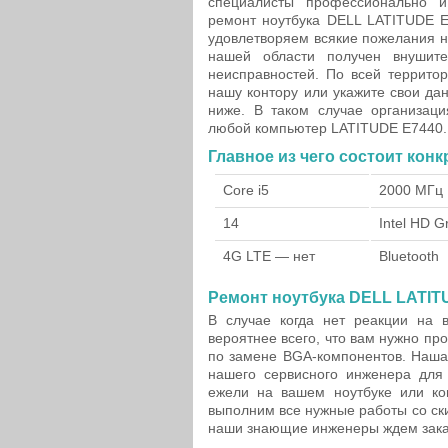
специалисты профессионально 
ремонт ноутбука DELL LATITUDE E
удовлетворяем всякие пожелания н
нашей области получен внушит
неисправностей. По всей террито
нашу контору или укажите свои д
ниже. В таком случае организац
любой компьютер LATITUDE E7440.
Главное из чего состоит кон
Core i5
2000 МГц
14
Intel HD G
4G LTE — нет
Bluetooth
Ремонт ноутбука DELL LATITU
В случае когда нет реакции на
вероятнее всего, что вам нужно пр
по замене BGA-компонентов. Наша
нашего сервисного инженера для
ежели на вашем ноутбуке или к
выполним все нужные работы со ск
наши знающие инженеры ждем заказ