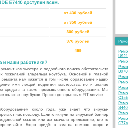
UDE E7440 доступен всем.
от 430 рублей
от 350 рублей
300 рублей
370 рублей
Ремо
499
Ремо
U921
Ремо
а и наши работники?
Ремо
ремонт компьютера с подробного поиска обстоятельств
B97
ех пожеланий владельца ноутбука. Основной и главной
Ремо
ремонта нам кажется в том числе образование наших
Ремо
дение ими лекций поднятия мастерства, но и знание
Ремо
ких средств, а также промышленного оборудования. Мы
Ремо
 залитых ноутбуков. Просто доверьтесь reFIT-service.
C15
Ремо
S440
оборудованием около года, уже знает, что вирусы-
Ремо
регают нас повсюду. Если кликнули на вирусный баннер
Ремо
редоносной ссылке или же скачали приложение, кто-то
C77
ереживайте. Бюро придёт к вам на помощь скоро и