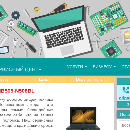
УСЛУГИ
БИЗНЕСУ
СТ
РВИСНЫЙ ЦЕНТР
аботы
Цены
Вызвать мастера
NB505-N508BL
обра
йку дорогостоящей техники
Починка компьютера — это
неры самые бесподобные
Попу
тавьте себе, что на вашем
ь поломка. Наш сервисный
Дост
помощь в кратчайшие сроки.