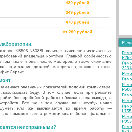
420 рублей
349 рублей
470 рублей
от 299 рублей
Ремо
 лаборатории.
ютеров NB505-N508BL вначале выяснения изначальных
Ремо
 требований владельца ноутбука. Главной особенностью
P253
в том числе и опыт наших мастеров, а также окончание
Ремо
а, но и знание деталей, материалов, станков, а также
3231
ефит Сервис.
Ремо
Ремо
монт.
Ремо
 замечают очевидных показателей поломки компьютера.
P500
локализовать беду. В том случае, если при ремонте
Ремо
ройки бесперебойной работы обвязки ввода-вывода, а
Ремо
устройств. Все же в том случае ваш ноутбук начал
Ремо
 шуметь или же выключается во время работы —
L755
льно поможем вам отремонтировать более фатальные
Ремо
P855
Ремо
новятся неисправными?
870Z