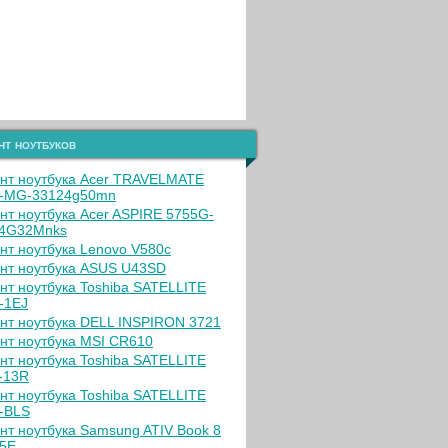
нт ноутбуков
нт ноутбука Acer TRAVELMATE
-MG-33124g50mn
нт ноутбука Acer ASPIRE 5755G-
4G32Mnks
нт ноутбука Lenovo V580c
нт ноутбука ASUS U43SD
нт ноутбука Toshiba SATELLITE
-1EJ
нт ноутбука DELL INSPIRON 3721
нт ноутбука MSI CR610
нт ноутбука Toshiba SATELLITE
-13R
нт ноутбука Toshiba SATELLITE
-BLS
нт ноутбука Samsung ATIV Book 8
5E