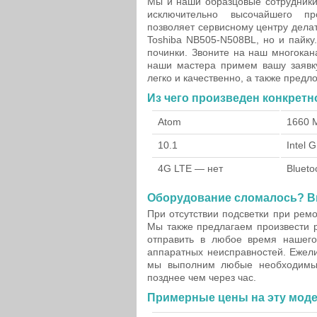
Мы и наши образцовые сотрудники
исключительно высочайшего пр
позволяет сервисному центру дела
Toshiba NB505-N508BL, но и пайку
починки. Звоните на наш многока
наши мастера примем вашу заявку
легко и качественно, а также пред
Из чего произведен конкретн
Atom
1660 
10.1
Intel 
4G LTE — нет
Blueto
Оборудование сломалось? Вы
При отсутствии подсветки при ремо
Мы также предлагаем произвести 
отправить в любое время нашег
аппаратных неисправностей. Ежели
мы выполним любые необходимые
позднее чем через час.
Примерные цены на эту моде