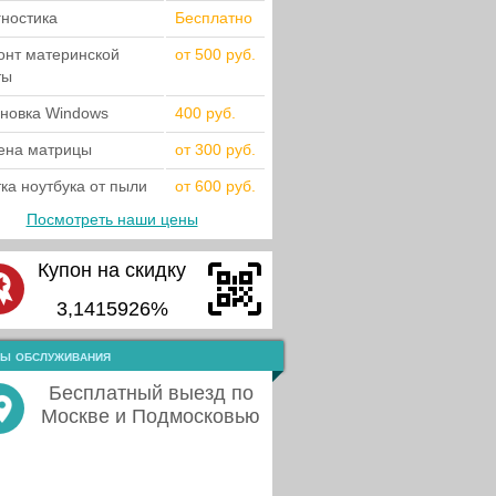
гностика
Бесплатно
онт материнской
от 500 руб.
ты
ановка Windows
400 руб.
ена матрицы
от 300 руб.
ка ноутбука от пыли
от 600 руб.
Посмотреть наши цены
Купон на скидку
3,1415926%
ы обслуживания
Бесплатный выезд по
Москве и Подмосковью