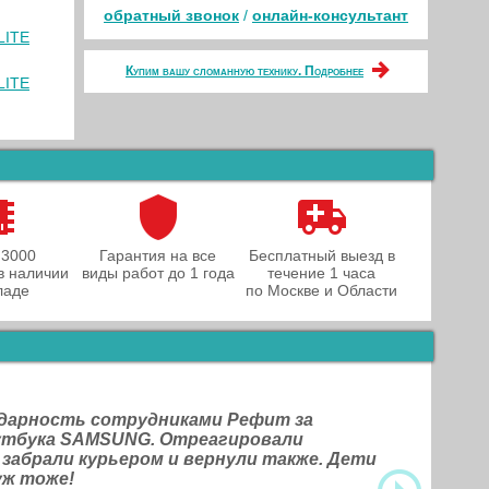
обратный звонок
/
онлайн‑консультант
LITE
Купим вашу сломанную технику. Подробнее
LITE
 3000
Гарантия на все
Бесплатный выезд в
в наличии
виды работ до 1 года
течение 1 часа
ладе
по Москве и Области
одарность сотрудниками Рефит за
оутбука SAMSUNG. Отреагировали
 забрали курьером и вернули также. Дети
уж тоже!