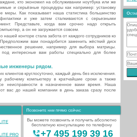
аждане, кто экономил на обслуживании ноутбука или же
чимые и серьёзные процедуры как например: установку
е меры. Как показывает наша статистика большинство
Остав
илактики и уже затем сталкиваются с серьезными
мент. Представьте, когда вам срочно надо открыть
омпьютер, а он не загружается совсем.
 нашей конторе стала забота от каждого сотрудников ко
 Предположим вам понадобится заменить жёсткий диск
чественное решение, например для выбора матрицы.
 под интересные вам работы специально для более
ные инженеры рядом.
х клиентов круглосуточно, каждый день без исключения.
 рабочему компьютеру в кратчайшие сроки а также
се неисправности в назначенное вами время. Наша
 от вас до нашей компании в день заказа сразу после
Позвоните нам прямо сейчас
Вы можете позвонить и получить абсолютно
LITE
бесплатную консультацию по телефону
+7 495 199 39 16
LLITE PRO