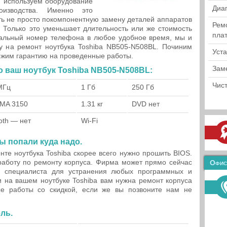
 используем оборудование
Диа
оизводства. Именно это
ть не просто покомпонентную замену деталей аппаратов
Рем
. Только это уменьшает длительность или же стоимость
пла
нальный номер телефона в любое удобное время, мы и
 на ремонт ноутбука Toshiba NB505-N508BL. Починим
Уст
ложим гарантию на проведенные работы.
Зам
о ваш ноутбук Toshiba NB505-N508BL:
Чист
МГц
1 Гб
250 Гб
GMA 3150
1.31 кг
DVD нет
oth — нет
Wi-Fi
 попали куда надо.
нте ноутбука Toshiba скорее всего нужно прошить BIOS.
работу по ремонту корпуса. Фирма может прямо сейчас
Офис
о специалиста для устранения любых программных и
 на вашем ноутбуке Toshiba вам нужна ремонт корпуса
 работы со скидкой, если же вы позвоните нам не
ль.