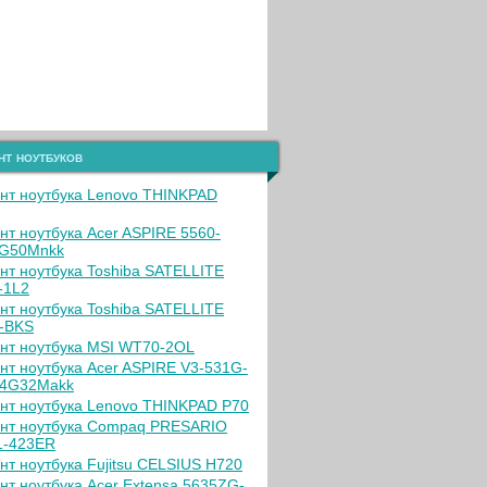
нт ноутбуков
нт ноутбука Lenovo THINKPAD
нт ноутбука Acer ASPIRE 5560-
G50Mnkk
нт ноутбука Toshiba SATELLITE
-1L2
нт ноутбука Toshiba SATELLITE
-BKS
нт ноутбука MSI WT70-2OL
нт ноутбука Acer ASPIRE V3-531G-
4G32Makk
нт ноутбука Lenovo THINKPAD P70
нт ноутбука Compaq PRESARIO
-423ER
нт ноутбука Fujitsu CELSIUS H720
нт ноутбука Acer Extensa 5635ZG-