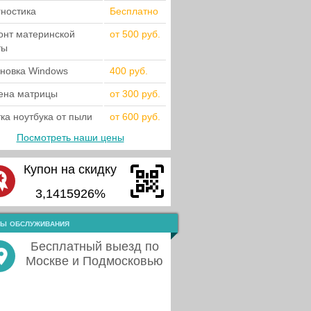
гностика
Бесплатно
онт материнской
от 500 руб.
ты
ановка Windows
400 руб.
ена матрицы
от 300 руб.
ка ноутбука от пыли
от 600 руб.
Посмотреть наши цены
Купон на скидку
3,1415926%
ы обслуживания
Бесплатный выезд по
Москве и Подмосковью