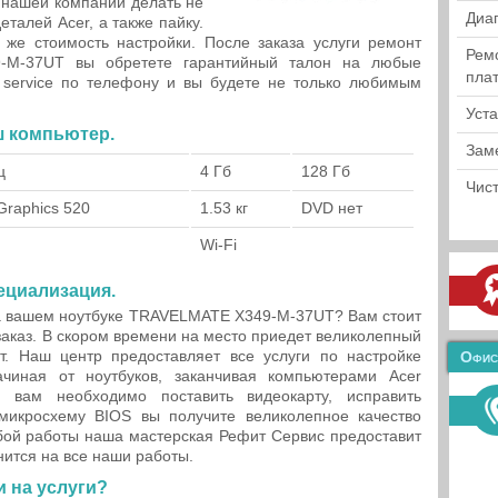
 нашей компании делать не
Диа
талей Acer, а также пайку.
же стоимость настройки. После заказа услуги ремонт
Рем
-M-37UT вы обретете гарантийный талон на любые
пла
T service по телефону и вы будете не только любимым
Уст
ш компьютер.
Зам
ц
4 Гб
128 Гб
Чист
 Graphics 520
1.53 кг
DVD нет
h
Wi-Fi
ециализация.
на вашем ноутбуке TRAVELMATE X349-M-37UT? Вам стоит
заказ. В скором времени на место приедет великолепный
т. Наш центр предоставляет все услуги по настройке
Офис
ачиная от ноутбуков, заканчивая компьютерами Acer
вам необходимо поставить видеокарту, исправить
микросхему BIOS вы получите великолепное качество
бой работы наша мастерская Рефит Сервис предоставит
нится на все наши работы.
 на услуги?