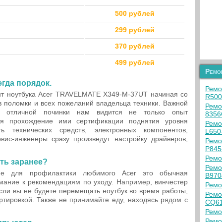
500 рублей
299 рублей
370 рублей
499 рублей
Ремо
егда порядок.
Ремо
т ноутбука Acer TRAVELMATE X349-M-37UT начиная со
R500
тв поломки и всех пожеланий владельца техники. Важной
Ремо
ю отличной починки нам видится не только опыт
8356
ебя прохождение ими сертификации поднятия уровня
Ремо
ь технических средств, электронных компонентов,
L650
рвис-инженеры сразу произведут настройку драйверов,
Ремо
P845
Ремо
ть заранее?
Ремо
ие для профилактики любимого Acer это обычная
B970
нимание к рекомендациям по уходу. Например, винчестер
Ремо
сли вы не будете перемещать ноутбук во время работы,
Ремо
ртировкой. Также не принимайте еду, находясь рядом с
CQ61
Ремо
Ремо