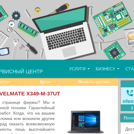
УСЛУГИ
БИЗНЕСУ
СТ
РВИСНЫЙ ЦЕНТР
аботы
Цены
Вызвать мастера
AVELMATE X349-M-37UT
обра
на странице фирмы? Мы и
нкой техники. Гарантийный
работ. Когда, что на вашем
Попу
ломка или возникли другие
рад оказать всевозможную
Дост
менты лишь высочайшего