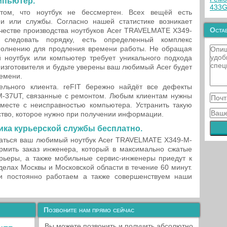
мпьютер.
433G
ом, что ноутбук не бессмертен. Всех вещёй есть
и или службы. Согласно нашей статистике возникает
Остав
честве производства ноутбуков Acer TRAVELMATE X349-
следовать порядку, есть определенный комплекс
полнению для продления времени работы. Не обращая
й ноутбук или компьютер требует уникального подхода
изготовителя и будьте уверены ваш любимый Acer будет
ремени.
льного клиента. reFIT бережно найдёт все дефекты
-37UT, связанные с ремонтом. Любым клиентам нужны
вместе с неисправностью компьютера. Устранить такую
ство, которое нужно при получении информации.
ка курьерской службы бесплатно.
каться ваш любимый ноутбук Acer TRAVELMATE X349-M-
мить заказ инженера, который в максимально сжатые
урьеры, а также мобильные сервис-инженеры приедут к
делах Москвы и Московской области в течение 60 минут.
и постоянно работаем а также совершенствуем наши
Позвоните нам прямо сейчас
Вы можете позвонить и получить абсолютно