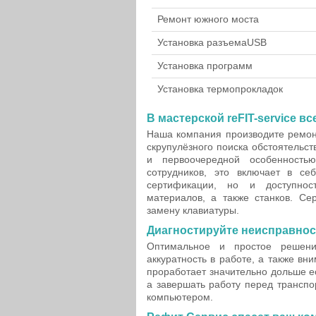
Ремонт южного моста
Установка разъема
USB
Установка программ
Установка термопрокладок
В мастерской reFIT-service вс
Наша компания производите ремон
скрупулёзного поиска обстоятельс
и первоочередной особенность
сотрудников, это включает в с
сертификации, но и доступност
материалов, а также станков. Се
замену клавиатуры.
Диагностируйте неисправнос
Оптимальное и простое решен
аккуратность в работе, а также в
проработает значительно дольше е
а завершать работу перед транспо
компьютером.