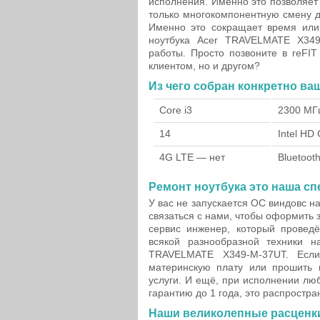
исполнения. Именно это позволяет
только многокомпонентную смену де
Именно это сокращает время или 
ноутбука Acer TRAVELMATE X349
работы. Просто позвоните в reFI
клиентом, но и другом?
Из чего собран конкретно ва
Core i3
2300 МГ
14
Intel HD
4G LTE — нет
Bluetoot
Ремонт ноутбука это наша сп
У вас не запускается ОС виндовс 
связаться с нами, чтобы оформить 
сервис инженер, который проведё
всякой разнообразной техники н
TRAVELMATE X349-M-37UT. Если 
материнскую плату или прошить 
услуги. И ещё, при исполнении лю
гарантию до 1 года, это распростра
Наши великолепные расценки