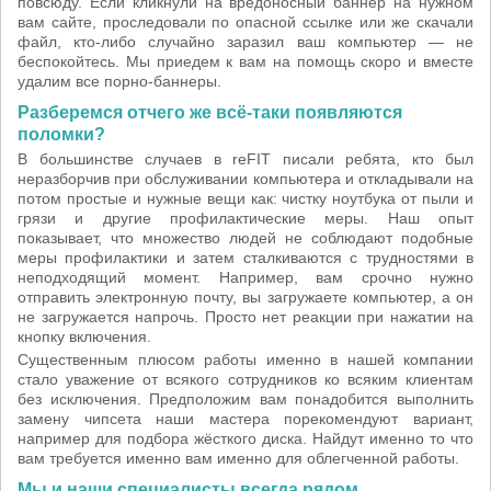
повсюду. Если кликнули на вредоносный баннер на нужном
вам сайте, проследовали по опасной ссылке или же скачали
файл, кто-либо случайно заразил ваш компьютер — не
беспокойтесь. Мы приедем к вам на помощь скоро и вместе
удалим все порно-баннеры.
Разберемся отчего же всё-таки появляются
поломки?
В большинстве случаев в reFIT писали ребята, кто был
неразборчив при обслуживании компьютера и откладывали на
потом простые и нужные вещи как: чистку ноутбука от пыли и
грязи и другие профилактические меры. Наш опыт
показывает, что множество людей не соблюдают подобные
меры профилактики и затем сталкиваются с трудностями в
неподходящий момент. Например, вам срочно нужно
отправить электронную почту, вы загружаете компьютер, а он
не загружается напрочь. Просто нет реакции при нажатии на
кнопку включения.
Существенным плюсом работы именно в нашей компании
стало уважение от всякого сотрудников ко всяким клиентам
без исключения. Предположим вам понадобится выполнить
замену чипсета наши мастера порекомендуют вариант,
например для подбора жёсткого диска. Найдут именно то что
вам требуется именно вам именно для облегченной работы.
Мы и наши специалисты всегда рядом.