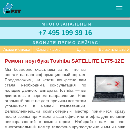
МНОГОКАНАЛЬНЫЙ
УСЛУГИ
+7 495 199 39 16
БИЗНЕСУ
ЗВОНИТЕ ПРЯМО СЕЙЧАС!
СТАТЬИ
Акции и скидки
Схема работы
Цены
Вызвать мастера
ВАКАНСИИ
Ремонт ноутбука Toshiba SATELLITE L775-12E
КОНТАКТЫ
Мы безмерно счастливы за то, что вы
попали на наш информационный портал.
Предположим, ни кстати конкретно вам
стала необходима консультация по
наладке данного аппарата Toshiba — вы
двигаетесь в верном направлении. Наш
огромный опыт не даст причины клиентам
усомниться в нашей компетенции.
Великолепнейший компьютерный мастер примчится сразу
после звонка прямиком в ваш офис или в офис для починки
неисправностей с компьютером. Набирайте нам на наш
многоканальный номер телефона круглосуточно и мы и наши