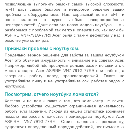
позволяющие выполнить ремонт самой высокой сложности.
reFIT даст самое быстрое и недорогое решение ваших
проблем с оборудованием. Наш сервисный центр reFIT и
наши мастера в курсе любых распространённых
неисправностей. Даже если это новая модель ноутбука — мы
разберемся с проблемой так легко и оперативно, как если бы
ASPIRE VN7-791G-77R9 Acer была с таким дефектом у нас в
ремонте уже сотни раз.
Признаки проблем с ноутбуком.
Предельно верное решение для заботы за вашим ноутбуком
Acer это обычная аккуратность и внимание на советах Acer.
Например, любой hdd прослужит дольше ежели не сдвигать с
места аппарат Acer ASPIRE VN7-791G-77R9 при работе, а
завершать работу перед транспортировкой. Также не
употребляйте пищу и не употребляйте сок, работая рядом с
ноутбуком.
Посмотрим, отчего ноутбуки ломаются?
Хозяева и не помышляют о том, что компьютер не вечен.
Любого устройства существует ограниченная длительность
работы или гарантии. Исходя из нашей статистике возникает
немало вопросов о качестве производства ноутбуков Acer
ASPIRE VN7-791G-77R9. Стоит следовать регламенту,
существует определенный порядок действий, неотъемлемых