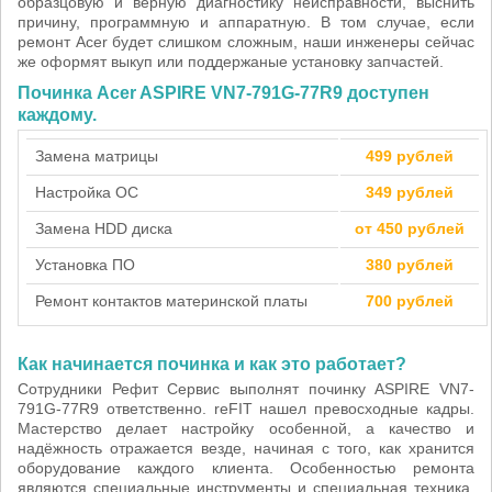
образцовую и верную диагностику неисправности, выснить
причину, программную и аппаратную. В том случае, если
ремонт Acer будет слишком сложным, наши инженеры сейчас
же оформят выкуп или поддержаные установку запчастей.
Починка Acer ASPIRE VN7-791G-77R9 доступен
каждому.
Замена матрицы
499 рублей
Настройка ОС
349 рублей
Замена HDD диска
от 450 рублей
Установка ПО
380 рублей
Ремонт контактов материнской платы
700 рублей
Как начинается починка и как это работает?
Сотрудники Рефит Сервис выполнят починку ASPIRE VN7-
791G-77R9 ответственно. reFIT нашел превосходные кадры.
Мастерство делает настройку особенной, а качество и
надёжность отражается везде, начиная с того, как хранится
оборудование каждого клиента. Особенностью ремонта
являются специальные инструменты и специальная техника,