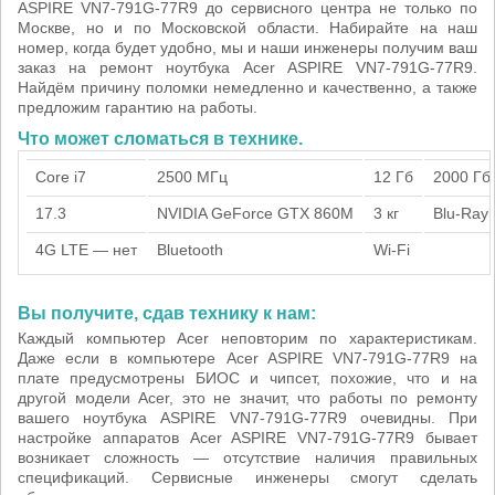
ASPIRE VN7-791G-77R9 до сервисного центра не только по
Москве, но и по Московской области. Набирайте на наш
номер, когда будет удобно, мы и наши инженеры получим ваш
заказ на ремонт ноутбука Acer ASPIRE VN7-791G-77R9.
Найдём причину поломки немедленно и качественно, а также
предложим гарантию на работы.
Что может сломаться в технике.
Core i7
2500 МГц
12 Гб
2000 Гб
17.3
NVIDIA GeForce GTX 860M
3 кг
Blu-Ray
4G LTE — нет
Bluetooth
Wi-Fi
Вы получите, сдав технику к нам:
Каждый компьютер Acer неповторим по характеристикам.
Даже если в компьютере Acer ASPIRE VN7-791G-77R9 на
плате предусмотрены БИОС и чипсет, похожие, что и на
другой модели Acer, это не значит, что работы по ремонту
вашего ноутбука ASPIRE VN7-791G-77R9 очевидны. При
настройке аппаратов Acer ASPIRE VN7-791G-77R9 бывает
возникает сложность — отсутствие наличия правильных
спецификаций. Сервисные инженеры смогут сделать