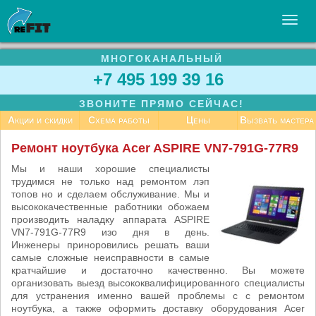
МНОГОКАНАЛЬНЫЙ
УСЛУГИ
+7 495 199 39 16
БИЗНЕСУ
ЗВОНИТЕ ПРЯМО СЕЙЧАС!
СТАТЬИ
Акции и скидки
Схема работы
Цены
Вызвать мастера
ВАКАНСИИ
Ремонт ноутбука Acer ASPIRE VN7-791G-77R9
КОНТАКТЫ
Мы и наши хорошие специалисты
трудимся не только над ремонтом лэп
топов но и сделаем обслуживание. Мы и
высококачественные работники обожаем
производить наладку аппарата ASPIRE
VN7-791G-77R9 изо дня в день.
Инженеры приноровились решать ваши
самые сложные неисправности в самые
кратчайшие и достаточно качественно. Вы можете
организовать выезд высококвалифицированного специалисты
для устранения именно вашей проблемы с с ремонтом
ноутбука, а также оформить доставку оборудования Acer