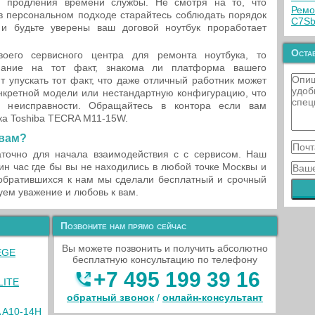
 продления времени службы. Не смотря на то, что
Ремо
в персональном подходе старайтесь соблюдать порядок
C7S
 и будьте уверены ваш договой ноутбук проработает
Остав
его сервисного центра для ремонта ноутбука, то
мание на тот факт, знакома ли платформа вашего
т упускать тот факт, что даже отличный работник может
нкретной модели или нестандартную конфигурацию, что
 неисправности. Обращайтесь в контора если вам
ка Toshiba TECRA M11-15W.
 вам?
точно для начала взаимодействия с с сервисом. Наш
ин час где бы вы не находились в любой точке Москвы и
 обратившихся к нам мы сделали бесплатный и срочный
уем уважение и любовь к вам.
Позвоните нам прямо сейчас
Вы можете позвонить и получить абсолютно
EGE
бесплатную консультацию по телефону
+7 495 199 39 16
LITE
обратный звонок
/
онлайн‑консультант
A A10-14H