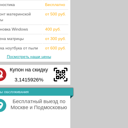
гностика
Бесплатно
онт материнской
от 500 руб.
ты
ановка Windows
400 руб.
ена матрицы
от 300 руб.
ка ноутбука от пыли
от 600 руб.
Посмотреть наши цены
Купон на скидку
3,1415926%
ы обслуживания
Бесплатный выезд по
Москве и Подмосковью