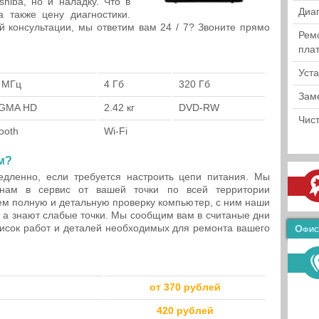
shiba, но и наладку. Что в
Диа
 также цену диагностики.
й консультации, мы ответим вам 24 / 7? Звоните прямо
Рем
пла
Уст
 МГц
4 Гб
320 Гб
Зам
l GMA HD
2.42 кг
DVD-RW
Чист
ooth
Wi-Fi
м?
едленно, если требуется настроить цепи питания. Мы
нам в сервис от вашей точки по всей территории
ем полную и детальную проверку компьютер, с ним наши
 а знают слабые точки. Мы сообщим вам в считаные дни
писок работ и деталей необходимых для ремонта вашего
Офис
от 370 рублей
420 рублей