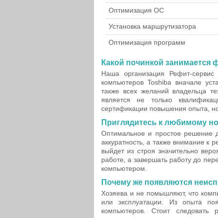
Оптимизация ОС
Установка маршрутизатора
Оптимизация программ
Какой починкой занимается 
Наша организация Рефит-сервис 
компьютеров Toshiba вначале уст
также всех желаний владельца те
является не только квалифика
сертификации повышения опыта, но
Приглядитесь к любимому но
Оптимальное и простое решение д
аккуратность, а также внимание к 
выйдет из строя значительно веро
работе, а завершать работу до пер
компьютером.
Почему же появляются неисп
Хозяева и не помышляют, что комп
или эксплуатации. Из опыта по
компьютеров. Стоит следовать р