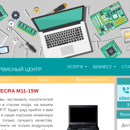
УСЛУГИ
БИЗНЕСУ
СТ
РВИСНЫЙ ЦЕНТР
аботы
Цены
Вызвать мастера
 TECRA M11-15W
обра
вы чествовать посетителей
 в случае когда, на вашем
FIT будет рад прийти к вам
Попу
ы и наши хорошие инженеры
только лучшего качества.
Дост
лнять не только модульную