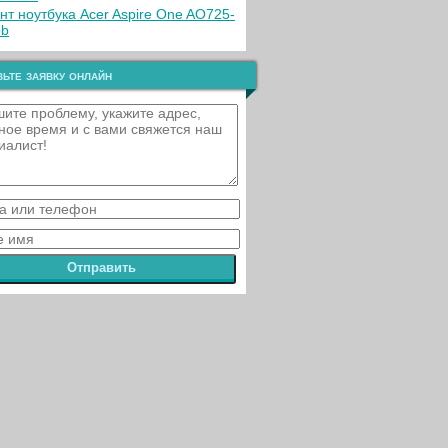
нт ноутбука Acer Aspire One AO725-
bb
ьте заявку онлайн
Отправить