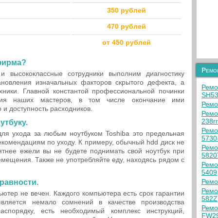
350 рублей
470 рублей
от 450 рублей
фирма?
Ремо
и высококлассные сотрудники выполним диагностику
ановления изначальных факторов скрытого дефекта, а
Ремо
хники. Главной константой профессиональной починки
SH5
ция наших мастеров, в том числе окончание ими
Ремо
 и доступность расходников.
Ремо
238rr
утбуку.
Ремо
ля ухода за любым ноутбуком Toshiba это предельная
5730
рекомендациям по уходу. К примеру, обычный hdd диск не
Ремо
ятнее ежели вы не будете поднимать свой ноутбук при
5820
емещения. Также не употребляйте еду, находясь рядом с
Ремо
5409
Ремо
равности.
Ремо
ьютер не вечен. Каждого компьютера есть срок гарантии
582Z
является немало сомнений в качестве производства
Ремо
аспорядку, есть необходимый комплекс инструкций,
FW2