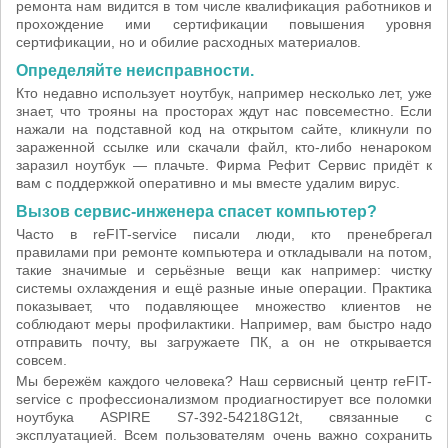
ремонта нам видится в том числе квалификация работников и
прохождение ими сертификации повышения уровня
сертификации, но и обилие расходных материалов.
Определяйте неисправности.
Кто недавно использует ноутбук, например несколько лет, уже
знает, что трояны на просторах ждут нас повсеместно. Если
нажали на подставной код на открытом сайте, кликнули по
зараженной ссылке или скачали файл, кто-либо ненароком
заразил ноутбук — плачьте. Фирма Рефит Сервис придёт к
вам с поддержкой оперативно и мы вместе удалим вирус.
Вызов сервис-инженера спасет компьютер?
Часто в reFIT-service писали люди, кто пренебрегал
правилами при ремонте компьютера и откладывали на потом,
такие значимые и серьёзные вещи как например: чистку
системы охлаждения и ещё разные иные операции. Практика
показывает, что подавляющее множество клиентов не
соблюдают меры профилактики. Например, вам быстро надо
отправить почту, вы загружаете ПК, а он не открывается
совсем.
Мы бережём каждого человека? Наш сервисный центр reFIT-
service с профессионализмом продиагностирует все поломки
ноутбука ASPIRE S7-392-54218G12t, связанные с
эксплуатацией. Всем пользователям очень важно сохранить