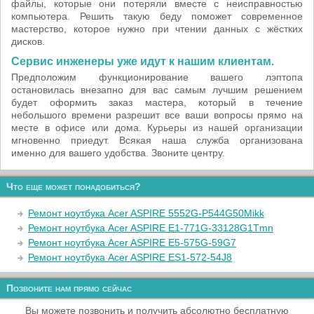
файлы, которые они потеряли вместе с неисправностью
компьютера. Решить такую беду поможет современное
мастерство, которое нужно при чтении данных c жёстких
дисков.
Сервис инженеры уже идут к нашим клиентам.
Предположим функционирование вашего лэптопа
остановилась внезапно для вас самым лучшим решением
будет оформить заказ мастера, который в течение
небольшого времени разрешит все ваши вопросы прямо на
месте в офисе или дома. Курьеры из нашей организации
мгновенно приедут. Всякая наша служба организована
именно для вашего удобства. Звоните центру.
Что еще может понадобиться?
Ремонт ноутбука Acer ASPIRE 5552G-P544G50Mikk
Ремонт ноутбука Acer ASPIRE E1-771G-33128G1Tmn
Ремонт ноутбука Acer ASPIRE E5-575G-59G7
Ремонт ноутбука Acer ASPIRE ES1-572-54J8
Позвоните нам прямо сейчас
Вы можете позвонить и получить абсолютно бесплатную