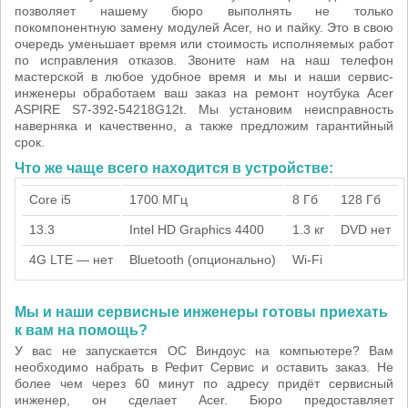
позволяет нашему бюро выполнять не только
покомпонентную замену модулей Acer, но и пайку. Это в свою
очередь уменьшает время или стоимость исполняемых работ
по исправления отказов. Звоните нам на наш телефон
мастерской в любое удобное время и мы и наши сервис-
инженеры обработаем ваш заказ на ремонт ноутбука Acer
ASPIRE S7-392-54218G12t. Мы установим неисправность
наверняка и качественно, а также предложим гарантийный
срок.
Что же чаще всего находится в устройстве:
Core i5
1700 МГц
8 Гб
128 Гб
13.3
Intel HD Graphics 4400
1.3 кг
DVD нет
4G LTE — нет
Bluetooth (опционально)
Wi-Fi
Мы и наши сервисные инженеры готовы приехать
к вам на помощь?
У вас не запускается ОС Виндоус на компьютере? Вам
необходимо набрать в Рефит Сервис и оставить заказ. Не
более чем через 60 минут по адресу придёт сервисный
инженер, он сделает Acer. Бюро предоставляет