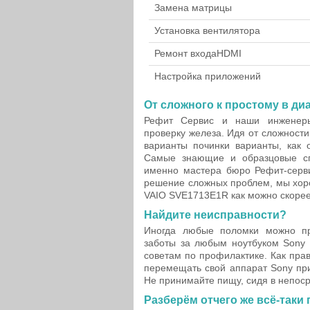
Замена матрицы
Установка вентилятора
Ремонт входа
HDMI
Настройка приложений
От сложного к простому в диа
Рефит Сервис и наши инженер
проверку железа. Идя от сложност
варианты починки варианты, как 
Самые знающие и образцовые сп
именно мастера бюро Рефит-серв
решение сложных проблем, мы хор
VAIO SVE1713E1R как можно скорее
Найдите неисправности?
Иногда любые поломки можно пр
заботы за любым ноутбуком Sony э
советам по профилактике. Как пра
перемещать свой аппарат Sony при
Не принимайте пищу, сидя в непос
Разберём отчего же всё-таки