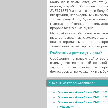
Мало кто и помышляет, что стаци
период службы. Согласно появл
SVE1713E1R и компьютеров Sony. С
инструкций, необходимых к выполн
то, что каждый ноутбук или компь
главных требований специалис
проработает весьма лучше.
Мы и работники обслужим всех клие
нюансы, связанные с эксплуатацие
они потеряли вместе с неиспра
технологичное мастерство, которое
Работники уже едут к вам?
Сообщения на нашем сайте доста
взаимодействие с вашей техникой
удобства наших клиентов мы орг
фокусируемся на уважении и любви
Что еще может понадобиться?
Ремонт ноутбука Sony VAIO VP
Ремонт ноутбука Sony VAIO VP
Ремонт ноутбука Sony VAIO VG
TZ3RMN/N