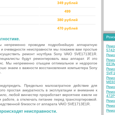
349 рублей
499
380 рублей
470 рублей
Ремо
гностике.
ы непременно проводим подробнейшую аппаратную
Ремо
и и очевидности неисправности мы покажем вам простые
5742
осуществить ремонт ноутбука Sony VAIO SVE1713E1R.
Ремо
ециалисты будут ремонтировать ваш аппарат. И это
Ремо
ис. Мы непременно отыщем оптимальное и недорогое
EE3
ошо знаем о важности восстановления компьютера Sony
Ремо
.
SVF
Ремо
ME6
едупредить. Предельно малозатратное действие для
Ремо
то простая аккуратность в эксплуатации и внимание к
Ремо
вило, любой винчестер проработает вероятнее ежели не
472P
 работе, а отключать питание перед транспортировкой.
Ремо
редственной близости от аппарата VAIO SVE1713E1R.
Ремо
Ремо
 происходят неисправности.