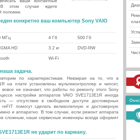
вписать ваши контактные
Диа
 В этом случае ждите
й поломки.
Рем
веден конкретно ваш компьютер Sony VAIO
пла
Уст
0 МГц
4 Гб
500 Гб
Зам
l GMA HD
3.2 кг
DVD-RW
Чист
tooth
Wi-Fi
наша задача.
вторим по характеристикам. Невзирая на то, что в
R на плате установлены мультиконтроллер и чипсет,
 вовсе не означает, что работы по ремонту этого Sony
цессе настройки аппаратов VAIO SVE1713E1R иногда
Офис
сть — отсутствие в свободном доступе достоверных
 reFIT помогут сделать великолепную и достоверную
аммно и аппаратно. В том случае, если ремонт аппарата
м сложным, наши сервисные инженеры всегда оформят
SVE1713E1R не ударит по карману.