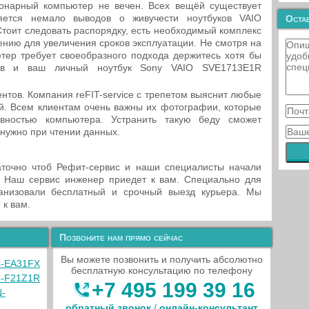
онарный компьютер не вечен. Всех вещёй существует
яется немало выводов о живучести ноутбуков VAIO
Остав
тоит следовать распорядку, есть необходимый комплекс
ению для увеличения сроков эксплуатации. Не смотря на
ютер требует своеобразного подхода держитесь хотя бы
тов и ваш личный ноутбук Sony VAIO SVE1713E1R
нтов. Компания reFIT-service с трепетом выяснит любые
й. Всем клиентам очень важны их фотографии, которые
вностью компьютера. Устранить такую беду сможет
 нужно при чтении данных.
точно чтоб Рефит-сервис и наши специалисты начали
. Наш сервис инженер приедет к вам. Специально для
анизовали бесплатный и срочный выезд курьера. Мы
 к вам.
Позвоните нам прямо сейчас
Вы можете позвонить и получить абсолютно
C-EA31FX
бесплатную консультацию по телефону
C-F21Z1R
+7 495 199 39 16
N-
обратный звонок
/
онлайн‑консультант