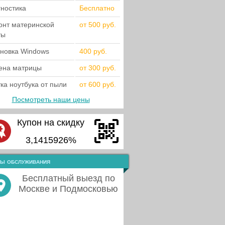
гностика
Бесплатно
онт материнской
от 500 руб.
ты
ановка Windows
400 руб.
ена матрицы
от 300 руб.
ка ноутбука от пыли
от 600 руб.
Посмотреть наши цены
Купон на скидку
3,1415926%
ы обслуживания
Бесплатный выезд по
Москве и Подмосковью