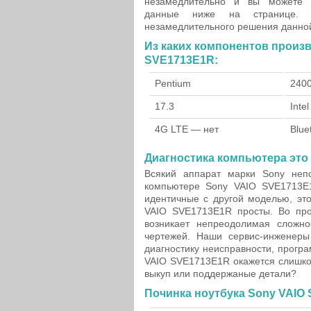
незамедлительно и вы можете 
данные ниже на странице.
незамедлительного решения данно
Из каких компонентов произ
SVE1713E1R:
Pentium
240
17.3
Inte
4G LTE — нет
Blue
Диагностика компьютера это 
Всякий аппарат марки Sony непо
компьютере Sony VAIO SVE1713E1
идентичные с другой моделью, это
VAIO SVE1713E1R просты. Во про
возникает непреодолимая сложно
чертежей. Наши сервис-инженеры
диагностику неисправности, прогр
VAIO SVE1713E1R окажется слишко
выкуп или поддержаные детали?
Починка ноутбука Sony VAIO 