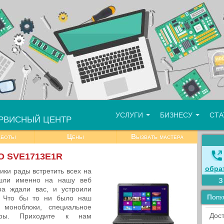
УСЛУГИ
БИЗНЕСУ
СТ
РВИСНЫЙ ЦЕНТР
аботы
Цены
Вызвать мастера
IO SVE1713E1R
обра
ики рады встретить всех на
ашли именно на нашу веб
ра ждали вас, и устроили
Попу
. Что бы то ни было наш
 моноблоки, специальное
Дост
оры. Приходите к нам