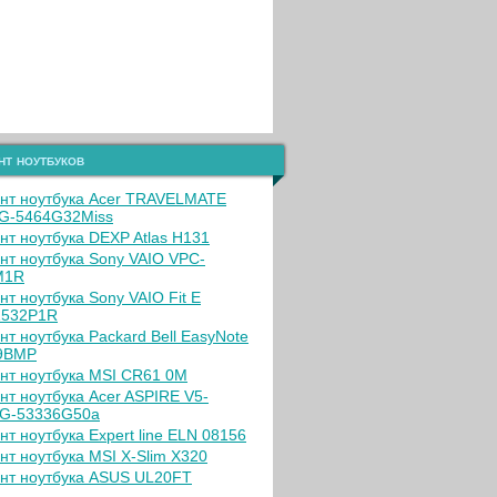
нт ноутбуков
нт ноутбука Acer TRAVELMATE
G-5464G32Miss
нт ноутбука DEXP Atlas H131
нт ноутбука Sony VAIO VPC-
M1R
нт ноутбука Sony VAIO Fit E
1532P1R
нт ноутбука Packard Bell EasyNote
9BMP
нт ноутбука MSI CR61 0M
нт ноутбука Acer ASPIRE V5-
G-53336G50a
нт ноутбука Expert line ELN 08156
нт ноутбука MSI X-Slim X320
нт ноутбука ASUS UL20FT