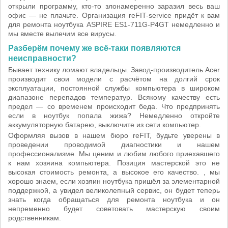
открыли программу, кто-то злонамеренно заразил весь ваш
офис — не плачьте. Организация reFIT-service придёт к вам
для ремонта ноутбука ASPIRE ES1-711G-P4GT немедленно и
мы вместе вылечим все вирусы.
Разберём почему же всё-таки появляются
неисправности?
Бывает технику ломают владельцы. Завод-производитель Acer
производит свои модели с расчётом на долгий срок
эксплуатации, постоянной службы компьютера в широком
диапазоне перепадов температур. Всякому качеству есть
предел — со временем происходит беда. Что предпринять
если в ноутбук попала жижа? Немедленно откройте
аккумуляторную батарею, выключите из сети компьютер.
Оформляя вызов в нашем бюро reFIT, будьте уверены в
проведении проводимой диагностики и нашем
профессионализме. Мы ценим и любим любого приехавшего
к нам хозяина компьютера. Позиция мастерской это не
высокая стоимость ремонта, а высокое его качество. , мы
хорошо знаем, если хозяин ноутбука пришёл за элементарной
поддержкой, а увидел великолепный сервис, он будет теперь
знать когда обращаться для ремонта ноутбука и он
непременно будет советовать мастерскую своим
родственникам.