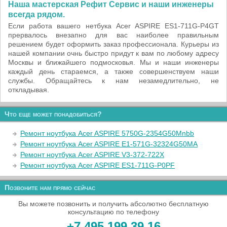
Наша мастерская Рефит Сервис и наши инженеры
всегда рядом.
Если работа вашего нетбука Acer ASPIRE ES1-711G-P4GT
прервалось внезапно для вас наиболее правильным
решением будет оформить заказ профессионала. Курьеры из
нашей компании очнь быстро придут к вам по любому адресу
Москвы и ближайшего подмосковья. Мы и наши инженеры
каждый день стараемся, а также совершенствуем наши
службы. Обращайтесь к нам незамедлительно, не
откладывая.
Что еще может понадобиться?
Ремонт ноутбука Acer ASPIRE 5750G-2354G50Mnbb
Ремонт ноутбука Acer ASPIRE E1-571G-32324G50MA
Ремонт ноутбука Acer ASPIRE V3-372-722X
Ремонт ноутбука Acer ASPIRE ES1-711G-P0PF
Позвоните нам прямо сейчас
Вы можете позвонить и получить абсолютно бесплатную
консультацию по телефону
+7 495 199 39 16