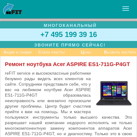
МНОГОКАНАЛЬНЫЙ
УСЛУГИ
+7 495 199 39 16
БИЗНЕСУ
ЗВОНИТЕ ПРЯМО СЕЙЧАС!
СТАТЬИ
Акции и скидки
Схема работы
Цены
Вызвать мастера
ВАКАНСИИ
Ремонт ноутбука Acer ASPIRE ES1-711G-P4GT
КОНТАКТЫ
reFIT service и высококлассные работники
безумно рады видеть всех клиентов на
сайте. Сотрудники представьте себе, что у
вас на любимом ноутбуке Acer ASPIRE
ES1-711G-P4GT образовалась
неисправность или внезапно произошли
другие проблемы. Центр будет счастлив
прийти к вам на помощь. Мы и мастера
пользуемся инструменты только высшего качества. Это
разрешает нашей компании недорого исполнять не только
многокомпонентную замену компонентов аппаратов Acer
ASPIRE ES1-711G-P4GT, но и диагностику. Только это в свою