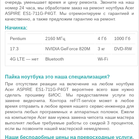
очередь уменьшает время и цену ремонта. Звоните на наш
номер 24 часа, мы обработаем заказ на ремонт ноутбука Acer
ASPIRE ES1-711G-P4GT. Мы отремонтируем с гарантией и
качественно, а также предложим гарантию на ремонт.
Начинка:
Pentium
2160 МГц
4 Гб
1000 Гб
17.3
NVIDIA GeForce 820M
3 кг
DVD-RW
4G LTE — нет
Bluetooth
Wi-Fi
Пайка ноутбука это наша специализация?
При отсутствии реакции на включение на любом ноутбуке
Acer ASPIRE ES1-711G-P4GT вероятнее всего вам нужно
сделать прошивку БИОС. Мы предоставляем услуги по
замене видеочипа. Контора reFIT-service может в любое
время отправить в любое время нашего сервис-инженера для
ремонта любых программных и аппаратных поломок. Ежели
на компьютере Acer вам нужна замена чипсета наши мастера
выполнят любые требуемые работы со скидкой 3 процентов,
если вы позвоните нашей мастерской немедленно.
Наши бесподобные цены на превосходные услуги.