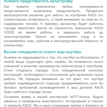
Успейте предотвратить катастрофу.
Как правило практически любые неисправности
представляется возможным предусмотреть. Предельно
малозатратное решение для заботы за ноутбуком ASUS это
элементарная осторожность, а также внимание на советах по
содержанию техники. К примеру, винчестер будет работать
гораздо вероятнее ежели не переносить компьютер ASUS
X102B во время работы, а завершать работу до
транспортировки. Просто не принимайте пищу и не
употребляйте пиво, работая в непосредственной близости от
компьютера.
Вызов специалиста спасет ваш ноутбук.
Хозяева не задумываются о том, что ноутбук не бессмертен. У
любой вещи существует срок службы. Из появляется много
сомнений в качестве производства компьютеров и ноутбуков.
Стоит следовать порядку, есть определенный комплекс
инструкций, необходимых к исполнению для удлинения срока
работы. Не обращая внимания на тот факт, что ноутбук
требует индивидуального подхода придерживайтесь хотя бы
базовых требований производителей и ваш договой ASUS
будет работать гораздо лучше.
Оставляя заявку в нашей мастерской reFIT-service, будьте
уверены в проведении комплексного тестирования и счастье
от ремонта ASUS. Мы и наши сотрудники любим и боремся за