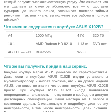
каждый получит высококачественную услугу. Это означает, что
мы сделаем за клиентов абсолютно все — от доставки
курьером до нашего офиса, заканчивая постгарантийным
ремонтом. Так или иначе, вы получите все работы в полном
объеме?
Что именно содержится в ноутбуке ASUS X102B?
A4
1000 МГц
4 Гб
320 Гб
10.1
AMD Radeon HD 8210
1.13 кг
DVD нет
4G LTE — нет
Bluetooth
Wi-Fi
Что же вы получите, придя в наш сервис.
Каждый ноутбук марки ASUS уникален по характеристикам.
Даже если в ноутбуке ASUS X102B внутри установлены
мультиконтроллер и чипсет, похожие, что и на другой модели
ASUS, это вовсе не значит, что ремонт ноутбука ASUS X102B
просто. При ноутбука ASUS X102B иногда появляется
непреодолимая сложность — отсутствие в свободном доступе
достоверных спецификаций. Наши мастера reFIT service в
состоянии сделать блистательную и подробную диагностику
неисправности, в том числе неисправность цепей питания.