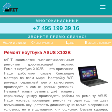
МНОГОКАНАЛЬНЫЙ
УСЛУГИ
+7 495 199 39 16
БИЗНЕСУ
ЗВОНИТЕ ПРЯМО СЕЙЧАС!
СТАТЬИ
Акции и скидки
Схема работы
Цены
Вызвать мастера
ВАКАНСИИ
Ремонт ноутбука ASUS X102B
КОНТАКТЫ
reFIT занимается высокотехнологичным
ремонтом дорогостоящей техники.
Ремонт ноутбука X102B — это призвание.
Наши работники самые блестящие
мастера во всём мире. Настройку WiFi
роутера сервисный центр качественно
произведёт в самых разных условиях.
Немалый навык ремонта даёт нашему
сервисному центру производить работы по ремонту ASUS.
Наши мастера производят ремонт не один год, что дает
возможность осуществлять диагностику не только в сервисных
условиях, но и в домашних или офисных. Вызвав курьера,