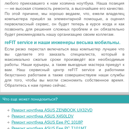
любого приехавшего к нам хозяина ноутбука. Наша позиция
— не высокая стоимость ремонта, а высочайшее его качество.
По этой причине, мы хорошо ведаем, что, ежели владелец
компьютера пришёл за элементарной помощью, а оценил
первоклассный сервис, он будет теперь в курсе когда и как
позвонить для решения сложных проблем и он обязательно
будет рекомендовать нашу организацию своим коллегам.
reFIT service и наши инженеры весьма мобильны.
Если резко перестал включаться ваш компьютер лучшее что
вы сделаете это заказать специалиста, который в
максимально сжатые сроки произведёт все необходимые
работы. Наши курьеры, а также выездные мастера приедут к
вам. Наш сервисный центр reFIT service и работники
безустанно работаем а также совершенствуем наши службы
для того, чтобы вы могли сэкономить собственное время.
Обратитесь к нам прямо сейчас.
Что еще может понадобиться?
Ремонт ноутбука ASUS ZENBOOK UX32VD
Ремонт ноутбука ASUS X450LDV
Ремонт ноутбука ASUS Eee PC 1018P
Ремонт ноутбука ASUS Eee PC T101MT