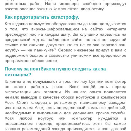
ремонтных работ. Наши инженеры свободно произведут
восстановление залитых компонентов, диагностику.
Как предотвратить катастрофу.
Кто издавна пользуется оборудованием до года, догадывается
о том, что вирусы-шифровальщики на сайтах интернета
преследуют нас на каждом шагу. Вы случайно нарвались на
вредоносный код на найденном сайте, попали по вирусной
ссылке или скачали документ, кто-то не со зла заразил ваш
ноутбук — не паникуйте? Сервис инженеры придут к вам с
поддержкой быстро и совместно уничтожим все вредоносное
программное обеспечение.
Почему за ноутбуком нужно следить как за
питомцем?
Клиенты и не подумывают о том, что ноутбук или компьютер
не станет работать вечно. Всех вещёй есть период
эксплуатации или гарантии. Из нашего опыта появляется
немало выводов о качестве сборки ноутбуков и компьютеров
Acer. Стоит следовать регламенту, написанному заводом-
изготовителем Acer, есть определенный комплекс действий,
необходимых к выполнению для удлинения сроков службы.
Хотя любой ноутбук или компьютер нуждаётся в
персональном подходе придерживайтесь хотя бы самых
главных рекомендаций завода-производителя и ваш договой