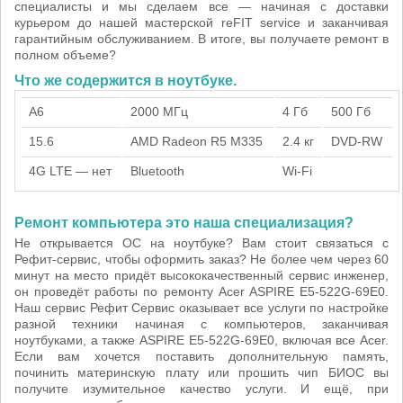
специалисты и мы сделаем все — начиная с доставки
курьером до нашей мастерской reFIT service и заканчивая
гарантийным обслуживанием. В итоге, вы получаете ремонт в
полном объеме?
Что же содержится в ноутбуке.
A6
2000 МГц
4 Гб
500 Гб
15.6
AMD Radeon R5 M335
2.4 кг
DVD-RW
4G LTE — нет
Bluetooth
Wi-Fi
Ремонт компьютера это наша специализация?
Не открывается ОС на ноутбуке? Вам стоит связаться с
Рефит-сервис, чтобы оформить заказ? Не более чем через 60
минут на место придёт высококачественный сервис инженер,
он проведёт работы по ремонту Acer ASPIRE E5-522G-69E0.
Наш сервис Рефит Сервис оказывает все услуги по настройке
разной техники начиная с компьютеров, заканчивая
ноутбуками, а также ASPIRE E5-522G-69E0, включая все Acer.
Если вам хочется поставить дополнительную память,
починить материнскую плату или прошить чип БИОС вы
получите изумительное качество услуги. И ещё, при