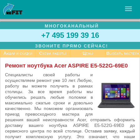
МНОГОКАНАЛЬНЫЙ
УСЛУГИ
+7 495 199 39 16
БИЗНЕСУ
ЗВОНИТЕ ПРЯМО СЕЙЧАС!
СТАТЬИ
Акции и скидки
Схема работы
Цены
Вызвать мастера
ВАКАНСИИ
Ремонт ноутбука Acer ASPIRE E5-522G-69E0
КОНТАКТЫ
Специалисты своей работы и
осуществляем ремонт уже 10 лет. Любую,
работу вы можете получить в рамках
столицы. За все время работы мы
обучились решать любые поломки в
максимально сжатые сроки и довольно
качественно. Мы поможем организовать
приезд превосходного мастера для
решения вашей неисправности Acer, отправить оформить
доставку вашего ноутбука ASPIRE E5-522G-69E0 до
сервисного центра по всей столице. Оставив заявку, каждый
получит комплексную услугу. Это означает, что наши