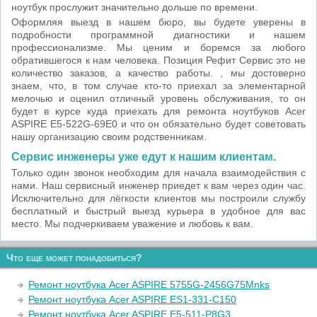
ноутбук прослужит значительно дольше по времени.
Оформляя выезд в нашем бюро, вы будете уверены в
подробности программной диагностики и нашем
профессионализме. Мы ценим и боремся за любого
обратившегося к нам человека. Позиция Рефит Сервис это не
количество заказов, а качество работы. , мы достоверно
знаем, что, в том случае кто-то приехал за элементарной
мелочью и оценил отличный уровень обслуживания, то он
будет в курсе куда приехать для ремонта ноутбуков Acer
ASPIRE E5-522G-69E0 и что он обязательно будет советовать
нашу организацию своим родственникам.
Сервис инженеры уже едут к нашим клиентам.
Только один звонок необходим для начала взаимодействия с
нами. Наш сервисный инженер приедет к вам через один час.
Исключительно для лёгкости клиентов мы построили службу
бесплатный и быстрый выезд курьера в удобное для вас
место. Мы подчеркиваем уважение и любовь к вам.
Что еще может понадобиться?
Ремонт ноутбука Acer ASPIRE 5755G-2456G75Mnks
Ремонт ноутбука Acer ASPIRE ES1-331-C150
Ремонт ноутбука Acer ASPIRE E5-511-P8G3