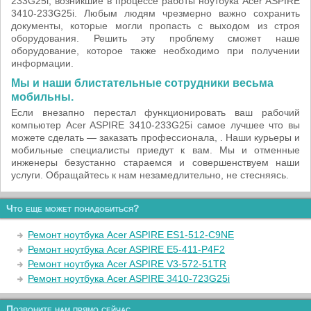
233G25i, возникшие в процессе работы ноутбука Acer ASPIRE
3410-233G25i. Любым людям чрезмерно важно сохранить
документы, которые могли пропасть с выходом из строя
оборудования. Решить эту проблему сможет наше
оборудование, которое также необходимо при получении
информации.
Мы и наши блистательные сотрудники весьма
мобильны.
Если внезапно перестал функционировать ваш рабочий
компьютер Acer ASPIRE 3410-233G25i самое лучшее что вы
можете сделать — заказать профессионала, . Наши курьеры и
мобильные специалисты приедут к вам. Мы и отменные
инженеры безустанно стараемся и совершенствуем наши
услуги. Обращайтесь к нам незамедлительно, не стесняясь.
Что еще может понадобиться?
Ремонт ноутбука Acer ASPIRE ES1-512-C9NE
Ремонт ноутбука Acer ASPIRE E5-411-P4F2
Ремонт ноутбука Acer ASPIRE V3-572-51TR
Ремонт ноутбука Acer ASPIRE 3410-723G25i
Позвоните нам прямо сейчас