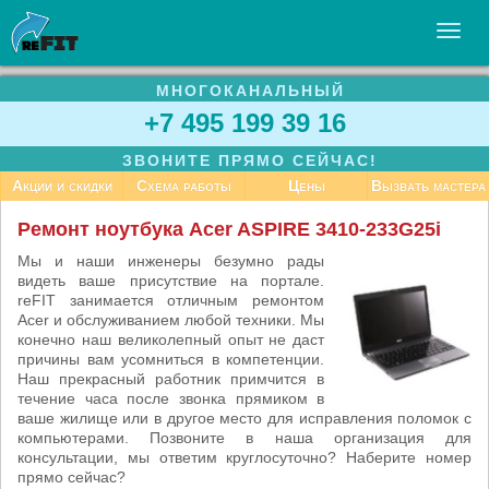
МНОГОКАНАЛЬНЫЙ
УСЛУГИ
+7 495 199 39 16
БИЗНЕСУ
ЗВОНИТЕ ПРЯМО СЕЙЧАС!
СТАТЬИ
Акции и скидки
Схема работы
Цены
Вызвать мастера
ВАКАНСИИ
Ремонт ноутбука Acer ASPIRE 3410-233G25i
КОНТАКТЫ
Мы и наши инженеры безумно рады
видеть ваше присутствие на портале.
reFIT занимается отличным ремонтом
Acer и обслуживанием любой техники. Мы
конечно наш великолепный опыт не даст
причины вам усомниться в компетенции.
Наш прекрасный работник примчится в
течение часа после звонка прямиком в
ваше жилище или в другое место для исправления поломок с
компьютерами. Позвоните в наша организация для
консультации, мы ответим круглосуточно? Наберите номер
прямо сейчас?