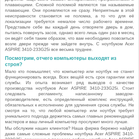
плавающими. Сложной поломкой являются так называемые
плавающие. Они проявляются не сразу. Неприятным в этой
неисправности становится не поломка, а то что для её
локализации требуется немалое число рабочего времени.
Представьте себе вы каждый день отворяете дверь в дом,
пытаясь повернуть засов, однако всего лишь один раз в месяц
он ведёт себя таким образом, что вам необходимо повозиться
возле двери прежде чем зайдете внутрь. С ноутбуком Acer
ASPIRE 3410-233G25i все весьма труднее.
Посмотрим, отчего компьютеры выходят из
строя?
Мало кто помышляет, что компьютер или ноутбук не станет
функционировать всегда. Всех вещёй есть срок гарантии или
службы. Из опыта возникает ряд выводов о качестве
производства ноутбуков Acer ASPIRE 3410-233G25i. Стоит
следовать регламенту, написанному заводом-
производителем, есть определенный комплекс инструкций,
обязательных к исполнению для удлинения срока службы. Не
смотря на то, что любой компьютер или ноутбук требует
уникального подхода держитесь самых главных рекомендаций
мастеров и ваш личный компьютер прослужит много лучше.
Мы обслужим наших клиентов? Наша фирма бережно найдёт
даже самые сложные проблемы ноутбука Acer ASPIRE 3410-