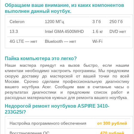
Обращаем ваше внимание, из каких компонентов
выполнен данный ноутбук.
Celeron
1200 МГц
3 Гб
250 Гб
13.3
Intel GMA 4500MHD
1.6 кг
DVD нет
4G LTE — нет
Bluetooth — нет
Wi-Fi
Пайка компьютера это легко?
Наши мастера приедут на вызов быстро, если нашим
клиентам необходимо настроить программы. Мы предложим
скорую доставку до мастерской от вашей точки по всей
Москве. Срочно сделаем профессиональную диагностику
вашего ноутбука Acer. Сообщим вам в считаные часы о
результатах диагностики и предложим список работ и
расходных материалов нужных для ремонта вашего ноутбука.
Недорогой ремонт ноутбуков ASPIRE 3410-
233G25i?
Настройка программного обеспечения
от 300 рублей
Восстановление ОС
470 рублей