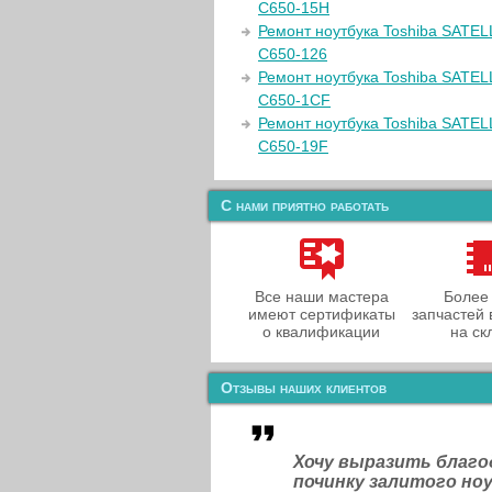
C650-15H
Ремонт ноутбука Toshiba SATEL
C650-126
Ремонт ноутбука Toshiba SATEL
C650-1CF
Ремонт ноутбука Toshiba SATE
C650-19F
С нами приятно работать
Все наши мастера
Более
имеют сертификаты
запчастей 
о квалификации
на ск
Отзывы наших клиентов
Хочу выразить благ
починку залитого н