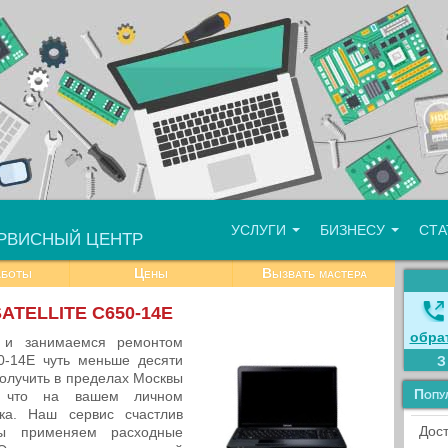
УСЛУГИ
БИЗНЕСУ
СТ
РВИСНЫЙ ЦЕНТР
аботы
Цены
Вызвать мастера
SATELLITE C650-14E
обра
в и занимаемся ремонтом
0-14E чуть меньше десяти
олучить в пределах Москвы
Попу
, что на вашем личном
ка. Наш сервис счастлив
Дост
 применяем расходные