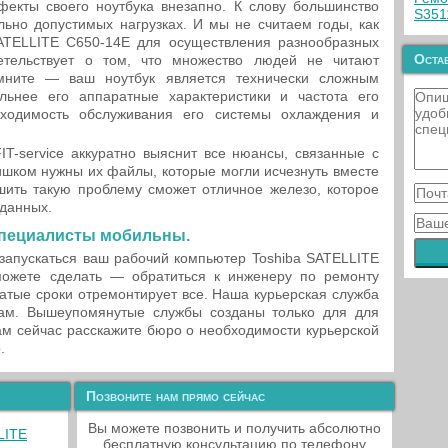
фекты своего ноутбука внезапно. К слову большинство
S351
ьно допустимых нагрузках. И мы не считаем годы, как
SATELLITE C650-14E для осуществления разнообразных
Остав
етельствует о том, что множество людей не читают
омните — ваш ноутбук является технически сложным
льнее его аппаратные характеристики и частота его
бходимость обслуживания его системы охлаждения и
T-service аккуратно выяснит все нюансы, связанные с
ишком нужны их файлы, которые могли исчезнуть вместе
шить такую проблему сможет отличное железо, которое
 данных.
специалисты мобильны.
 запускаться ваш рабочий компьютер Toshiba SATELLITE
ожете сделать — обратиться к инженеру по ремонту
жатые сроки отремонтирует все. Наша курьерская служба
ам. Вышеупомянутые службы созданы только для для
ам сейчас расскажите бюро о необходимости курьерской
.
Позвоните нам прямо сейчас
Вы можете позвонить и получить абсолютно
LITE
бесплатную консультацию по телефону