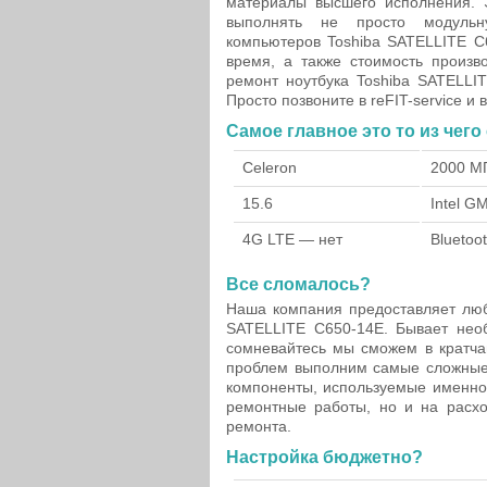
материалы высшего исполнения. 
выполнять не просто модульн
компьютеров Toshiba SATELLITE C6
время, а также стоимость произв
ремонт ноутбука Toshiba SATELLI
Просто позвоните в reFIT-service и
Самое главное это то из чего
Celeron
2000 М
15.6
Intel 
4G LTE — нет
Bluetoo
Все сломалось?
Наша компания предоставляет люб
SATELLITE C650-14E. Бывает необ
сомневайтесь мы сможем в кратча
проблем выполним самые сложные 
компоненты, используемые именно 
ремонтные работы, но и на расх
ремонта.
Настройка бюджетно?