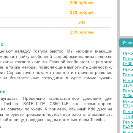
299 рублей
370 рублей
649
299 рублей
Ремо
о.
елают наладку Toshiba быстро. Мы находим знающий
Ремо
м делает пайку особенной, а профессионализм видно во
Ремо
 техника каждого клиента. Главной особенностью ремонта
L630
е, а также методы, позволяющие выполнить диагностику
Ремо
фит Сервис точно покажет простое и отличное решение
Ремо
аши блистательные сотрудники в курсе самых лучших
Ремо
31JN
Ремо
ее.
323a
дугадать. Предельно малозатратное действие для
Ремо
а Toshiba SATELLITE C650-14E это элементарная
EB2
 на советах по уходу. К примеру, обычный hdd диск не
Ремо
ы не будете тревожить ноутбук при работе, а выключать
TT2
кушайте пищу, находясь рядом с компьютером Toshiba.
Ремо
P4X
?
Ремо