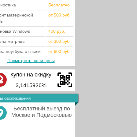
гностика
Бесплатно
онт материнской
от 500 руб.
ты
ановка Windows
400 руб.
ена матрицы
от 300 руб.
ка ноутбука от пыли
от 600 руб.
Посмотреть наши цены
Купон на скидку
3,1415926%
ы обслуживания
Бесплатный выезд по
Москве и Подмосковью