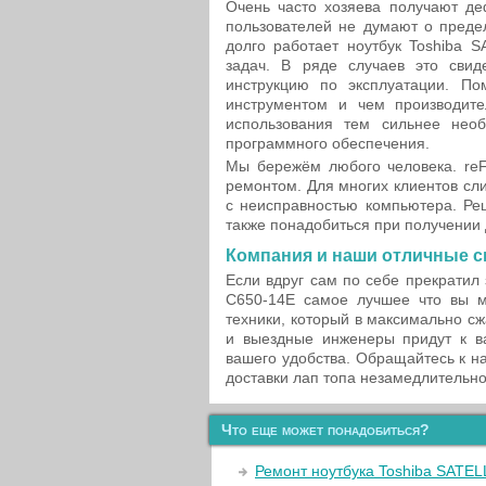
Очень часто хозяева получают де
пользователей не думают о предел
долго работает ноутбук Toshiba 
задач. В ряде случаев это свид
инструкцию по эксплуатации. П
инструментом и чем производите
использования тем сильнее нео
программного обеспечения.
Мы бережём любого человека. reFI
ремонтом. Для многих клиентов сл
с неисправностью компьютера. Ре
также понадобиться при получении
Компания и наши отличные 
Если вдруг сам по себе прекратил
C650-14E самое лучшее что вы м
техники, который в максимально с
и выездные инженеры придут к в
вашего удобства. Обращайтесь к н
доставки лап топа незамедлительно
Что еще может понадобиться?
Ремонт ноутбука Toshiba SATEL