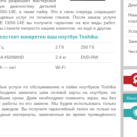
Это разрешает мастерской
Диа
ую диагностику деталей
50-14E, а также пайку. Это в свою очередь сокращает
Рем
одимых услуг по починке глюков. После заказа услуги
пла
TE C650-14E вы получите гарантию на все виды работ.
 вы станете непросто нашим клиентом, но ещё и другом.
Уст
 состоит конкретно ваш ноутбук Toshiba:
Зам
Гц
2 Гб
250 Гб
Чист
GMA 4500MHD
2.4 кг
DVD-RW
th — нет
Wi-Fi
ые услуги по обслуживанию и пайке ноутбуков Toshiba
ходимо заменить шим сетевой карты на ноутбуке, не
йшие сроки. Даже необходимо поменять экран, мы без
Офис
работы по его замене. Мы будем использовать только
заводом. Вы получите гарантийный талон не только на
одные материалы, замененные во время проведённого