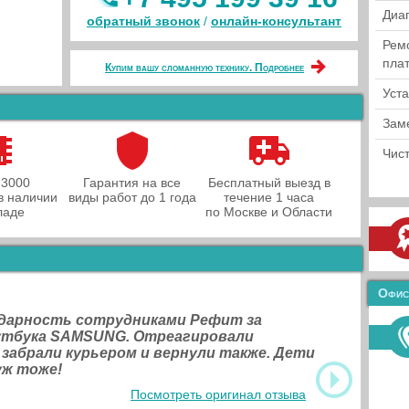
Диа
обратный звонок
/
онлайн‑консультант
Рем
пла
Купим вашу сломанную технику. Подробнее
Уст
Зам
Чист
 3000
Гарантия на все
Бесплатный выезд в
в наличии
виды работ до 1 года
течение 1 часа
ладе
по Москве и Области
Офис
одарность сотрудниками Рефит за
оутбука SAMSUNG. Отреагировали
 забрали курьером и вернули также. Дети
уж тоже!
Посмотреть оригинал отзыва