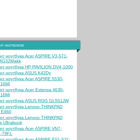
Коллектив ООО «Строй»
Посмотреть ор
нт ноутбуков
нт ноутбука Acer ASPIRE V3-571-
4G32Makk
нт ноутбука HP PAVILION DV4-1000
нт ноутбука ASUS K42Dy
нт ноутбука Acer ASPIRE 5530-
16Mi
нт ноутбука Acer Extensa 4630-
16Mi
нт ноутбука ASUS ROG GL551JW
нт ноутбука Lenovo THINKPAD
 E460
нт ноутбука Lenovo THINKPAD
s Ultrabook
нт ноутбука Acer ASPIRE VN7-
-79FL
нт ноутбука Acer ASPIRE ES1-531-