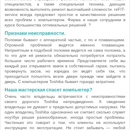
специалистов, а также специальная техника, дающие
возможность выполнять ремонт высочайшей сложности. reFIT-
service всегда предложит простое и качественное решение
всех проблем с компьютером. Фирма и наши сотрудники в
курсе большинства оптимальных решений. ?
Признаки неисправности.
Поломки бывают с аппаратной частью, с по и плавающими.
Огромной проблемой видятся именно плавающие.
Неприятным в подобной поломке видится не сама поломка, а
то что для её ремонта обязательно потребуется потратить
большое число рабочего времени. Представляете себе вы
каждый раз открываете замок в собственный гараж, пытаясь
провернуть засов, но изредка он ведёт себя так, что
приходиться попыхтеть возле двери прежде чем зайдете в
дверь. С компьютером Toshiba бывает гораздо затратнее.
Наша мастерская спасет компьютер?
Очень часто владельцы встречаются с неисправностями
своего дорогого Toshiba непредвиденно. К сведению
владельцы не думают о предельно допустимых нагрузках. Ни
один владелец Toshiba однозначно не считает, сколько служит
ноутбук решая разнообразные, иногда простые проблемы.
Частенько это говорит о том, что клиенты не используют
инструкцию по эксплуатации. Не стоит забывать — любой