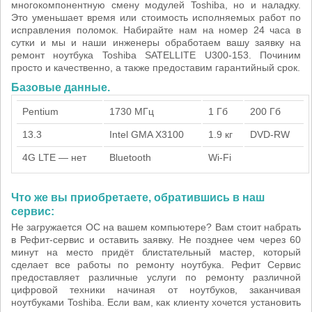
многокомпонентную смену модулей Toshiba, но и наладку.
Это уменьшает время или стоимость исполняемых работ по
исправления поломок. Набирайте нам на номер 24 часа в
сутки и мы и наши инженеры обработаем вашу заявку на
ремонт ноутбука Toshiba SATELLITE U300-153. Починим
просто и качественно, а также предоставим гарантийный срок.
Базовые данные.
Pentium
1730 МГц
1 Гб
200 Гб
13.3
Intel GMA X3100
1.9 кг
DVD-RW
4G LTE — нет
Bluetooth
Wi-Fi
Что же вы приобретаете, обратившись в наш
сервис:
Не загружается ОС на вашем компьютере? Вам стоит набрать
в Рефит-сервис и оставить заявку. Не позднее чем через 60
минут на место придёт блистательный мастер, который
сделает все работы по ремонту ноутбука. Рефит Сервис
предоставляет различные услуги по ремонту различной
цифровой техники начиная от ноутбуков, заканчивая
ноутбуками Toshiba. Если вам, как клиенту хочется установить