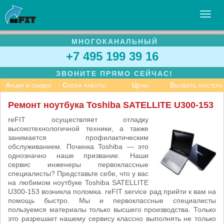
МНОГОКАНАЛЬНЫЙ
УСЛУГИ
+7 495 199 39 16
БИЗНЕСУ
ЗВОНИТЕ ПРЯМО СЕЙЧАС!
СТАТЬИ
Акции и скидки
Схема работы
Цены
Вызвать мастера
ВАКАНСИИ
Ремонт ноутбука Toshiba SATELLITE U300-153
КОНТАКТЫ
reFIT осуществляет отладку
высокотехнологичной техники, а также
занимается профилактическим
обслуживанием. Починка Toshiba — это
однозначно наше призвание. Наши
сервис инженеры первоклассные
специалисты? Представьте себе, что у вас
на любимом ноутбуке Toshiba SATELLITE
U300-153 возникла поломка. reFIT service рад прийти к вам на
помощь быстро. Мы и первоклассные специалисты
пользуемся материалы только высшего производства. Только
это разрешает нашему сервису классно выполнять не только