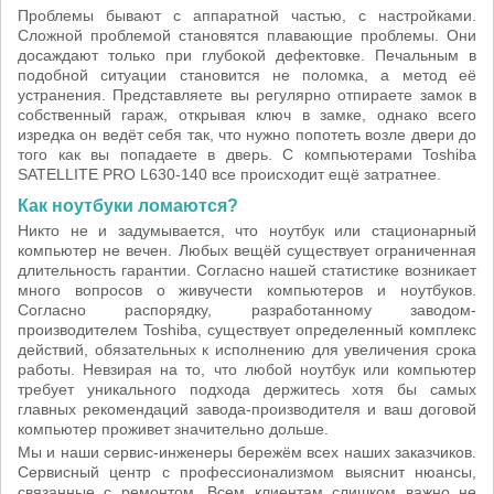
Проблемы бывают с аппаратной частью, с настройками.
Сложной проблемой становятся плавающие проблемы. Они
досаждают только при глубокой дефектовке. Печальным в
подобной ситуации становится не поломка, а метод её
устранения. Представляете вы регулярно отпираете замок в
собственный гараж, открывая ключ в замке, однако всего
изредка он ведёт себя так, что нужно попотеть возле двери до
того как вы попадаете в дверь. С компьютерами Toshiba
SATELLITE PRO L630-140 все происходит ещё затратнее.
Как ноутбуки ломаются?
Никто не и задумывается, что ноутбук или стационарный
компьютер не вечен. Любых вещёй существует ограниченная
длительность гарантии. Согласно нашей статистике возникает
много вопросов о живучести компьютеров и ноутбуков.
Согласно распорядку, разработанному заводом-
производителем Toshiba, существует определенный комплекс
действий, обязательных к исполнению для увеличения срока
работы. Невзирая на то, что любой ноутбук или компьютер
требует уникального подхода держитесь хотя бы самых
главных рекомендаций завода-производителя и ваш договой
компьютер проживет значительно дольше.
Мы и наши сервис-инженеры бережём всех наших заказчиков.
Сервисный центр с профессионализмом выяснит нюансы,
связанные с ремонтом. Всем клиентам слишком важно не