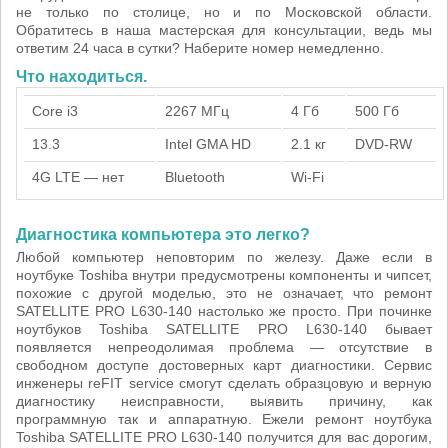
не только по столице, но и по Московской области.
Обратитесь в наша мастерская для консультации, ведь мы
ответим 24 часа в сутки? Наберите номер немедленно.
Что находиться.
Core i3
2267 МГц
4 Гб
500 Гб
13.3
Intel GMA HD
2.1 кг
DVD-RW
4G LTE — нет
Bluetooth
Wi-Fi
Диагностика компьютера это легко?
Любой компьютер неповторим по железу. Даже если в
ноутбуке Toshiba внутри предусмотрены компоненты и чипсет,
похожие с другой моделью, это не означает, что ремонт
SATELLITE PRO L630-140 настолько же просто. При починке
ноутбуков Toshiba SATELLITE PRO L630-140 бывает
появляется непреодолимая проблема — отсутствие в
свободном доступе достоверных карт диагностики. Сервис
инженеры reFIT service смогут сделать образцовую и верную
диагностику неисправности, выявить причину, как
программную так и аппаратную. Ежели ремонт ноутбука
Toshiba SATELLITE PRO L630-140 получится для вас дорогим,