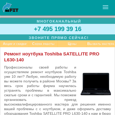
МНОГОКАНАЛЬНЫЙ
УСЛУГИ
+7 495 199 39 16
БИЗНЕСУ
ЗВОНИТЕ ПРЯМО СЕЙЧАС!
СТАТЬИ
Акции и скидки
Схема работы
Цены
Вызвать мастера
ВАКАНСИИ
Ремонт ноутбука Toshiba SATELLITE PRO
L630-140
КОНТАКТЫ
Профессионалы своей работы и
осуществляем ремонт ноутбуков Toshiba
уже 10 лет? Любую, необходимую работу
вы можете получить в районе Москвы? За
весь срок работы фирма научилась
устранять проблемы в максимально
сжатые сроки и с гарантией. Мы поможем
организовать приезд
высококвалифицированного мастера для решения именно
вашей проблемы с с ноутбуком, и даже оформить доставку
оборудования Toshiba SATELLITE PRO L630-140 к нам в бюро