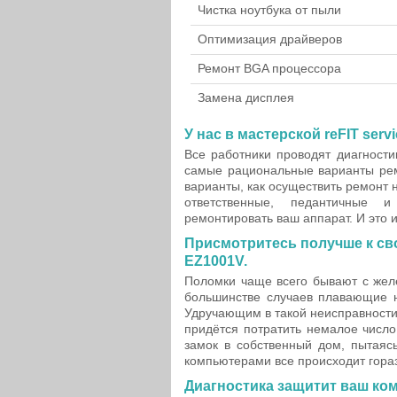
Чистка ноутбука от пыли
Оптимизация драйверов
Ремонт BGA процессора
Замена дисплея
У нас в мастерской reFIT serv
Все работники проводят диагност
самые рациональные варианты рем
варианты, как осуществить ремонт
ответственные, педантичные 
ремонтировать ваш аппарат. И это 
Присмотритесь получше к св
EZ1001V.
Поломки чаще всего бывают с желе
большинстве случаев плавающие н
Удручающим в такой неисправности 
придётся потратить немалое число
замок в собственный дом, пытаясь
компьютерами все происходит гора
Диагностика защитит ваш ко