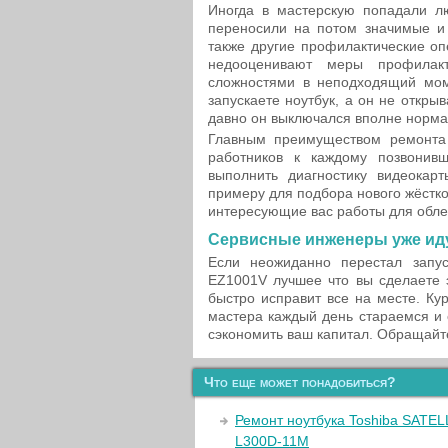
Иногда в мастерскую попадали л
переносили на потом значимые и 
также другие профилактические оп
недооценивают меры профилак
сложностями в неподходящий моме
запускаете ноутбук, а он не открыв
давно он выключался вполне норма
Главным преимуществом ремонта
работников к каждому позвонив
выполнить диагностику видеокар
примеру для подбора нового жёстко
интересующие вас работы для обле
Сервисные инженеры уже иду
Если неожиданно перестал запу
EZ1001V лучшее что вы сделаете 
быстро исправит все на месте. Ку
мастера каждый день стараемся и 
сэкономить ваш капитал. Обращайте
Что еще может понадобиться?
Ремонт ноутбука Toshiba SATEL
L300D-11M