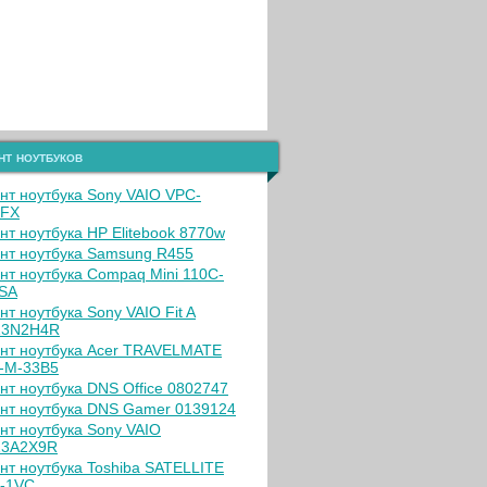
нт ноутбуков
нт ноутбука Sony VAIO VPC-
5FX
нт ноутбука HP Elitebook 8770w
нт ноутбука Samsung R455
нт ноутбука Compaq Mini 110C-
SA
нт ноутбука Sony VAIO Fit A
13N2H4R
нт ноутбука Acer TRAVELMATE
-M-33B5
нт ноутбука DNS Office 0802747
нт ноутбука DNS Gamer 0139124
нт ноутбука Sony VAIO
13A2X9R
нт ноутбука Toshiba SATELLITE
-1VC