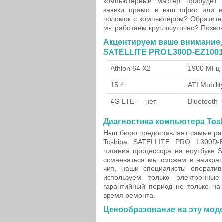
компьютерный мастер прибудет
заявки прямо в ваш офис или н
поломок с компьютером? Обратитес
мы работаем круглосуточно? Позво
Акцентируем ваше внимание, 
SATELLITE PRO L300D-EZ1001
Athlon 64 X2
1900 МГц
15.4
ATI Mobili
4G LTE — нет
Bluetooth
Диагностика компьютера Tosh
Наш бюро предоставляет самые раз
Toshiba SATELLITE PRO L300D-E
питания процессора на ноутбуке 
сомневаться мы сможем в наикратч
чип, наши специалисты операти
используем только электронные
гарантийный период не только на 
время ремонта.
Ценообразование на эту мод