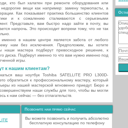
юди, кто был халатен при ремонте оборудования или
недорогие вещи как например: замену термопасты, а
Остав
ерации. Как показывает практика большинство клиентов
тики и к сожалению сталкиваются с серьезными
нт. Представьте, вам быстро надо зайти в почту, вы
ается напрочь. Это происходит вопреки тому, что не так
льно.
 именно в нашем центре является забота от любого
шему нам без исключения. Предположим, вы хотите
ты наши мастера подберут превосходное решение, к
го диска. Подберут именно то что вам нужно именно под
гченной игры.
т к нашим клиентам?
скаться ваш ноутбук Toshiba SATELLITE PRO L300D-
это обратиться к профессиональному мастеру, который
рьеры из нашей мастерской мгновенно приедут. Бюро и
совершенствуем наши службы для того, чтобы вы могли
сь к нам сейчас — без отлагательств.
Позвоните нам прямо сейчас
Вы можете позвонить и получить абсолютно
LITE
бесплатную консультацию по телефону