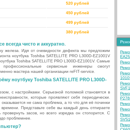
520 рублей
450 рублей
499 рублей
380 рублей
Ремо
ice всегда чисто и аккуратно.
ику железа. Идя от очевидности дефекта мы предложим
Ремо
онта ноутбука Toshiba SATELLITE PRO L300D-EZ1001V
EA2
 ноутбука Toshiba SATELLITE PRO L300D-EZ1001V. Самые
Ремо
и профессиональные сервисные инженеры смогут
Ремо
именно мастера нашей организации reFIT-service.
Ремо
1010
оёму ноутбуку Toshiba SATELLITE PRO L300D-
Ремо
SVF
зом, с настройками. Серьезной поломкой становятся в
Ремо
еисправности, которые проявляют себя периодически.
P278
оказывается не сама проблема, а то что для её починки
Ремо
 времени. Представьте себе вы каждый день отпираете
Ремо
 провернуть засов, но всего изредка он стопорится. С
Ремо
здо проблемнее.
SVS
Ремо
мпьютер?
C660