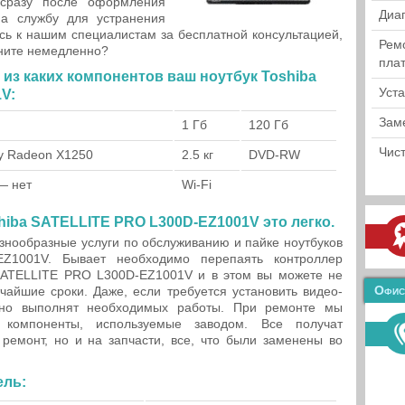
 сразу после оформления
Диа
а службу для устранения
ь к нашим специалистам за бесплатной консультацией,
Рем
ните немедленно?
пла
из каких компонентов ваш ноутбук Toshiba
Уст
V:
Зам
1 Гб
120 Гб
Чист
ty Radeon X1250
2.5 кг
DVD-RW
 — нет
Wi-Fi
iba SATELLITE PRO L300D-EZ1001V это легко.
нообразные услуги по обслуживанию и пайке ноутбуков
Z1001V. Бывает необходимо перепаять контроллер
SATELLITE PRO L300D-EZ1001V и в этом вы можете не
Офис
айшие сроки. Даже, если требуется установить видео-
вно выполнят необходимых работы. При ремонте мы
 компоненты, используемые заводом. Все получат
ремонт, но и на запчасти, все, что были заменены во
ель: