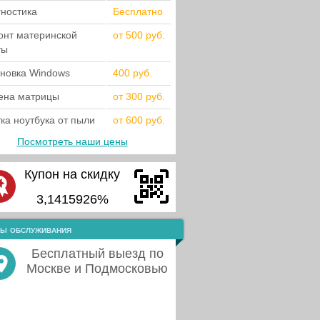
гностика
Бесплатно
онт материнской
от 500 руб.
ты
ановка Windows
400 руб.
ена матрицы
от 300 руб.
ка ноутбука от пыли
от 600 руб.
Посмотреть наши цены
Купон на скидку
3,1415926%
ы обслуживания
Бесплатный выезд по
Москве и Подмосковью