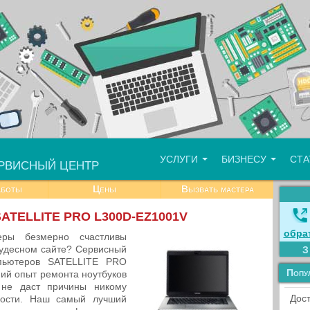
УСЛУГИ
БИЗНЕСУ
СТ
РВИСНЫЙ ЦЕНТР
аботы
Цены
Вызвать мастера
 SATELLITE PRO L300D-EZ1001V
обра
еры безмерно счастливы
чудесном сайте? Сервисный
мпьютеров SATELLITE PRO
Попу
ий опыт ремонта ноутбуков
не даст причины никому
Дост
ности. Наш самый лучший