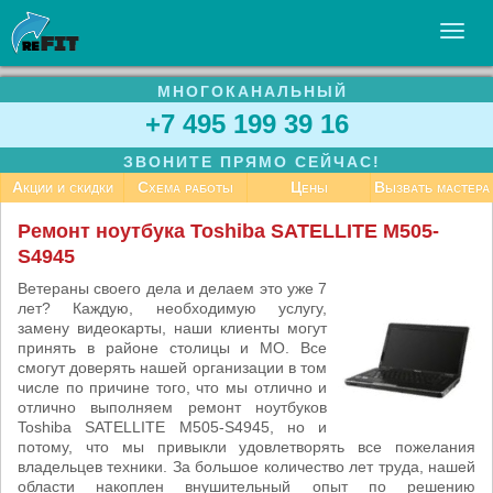
МНОГОКАНАЛЬНЫЙ
УСЛУГИ
+7 495 199 39 16
БИЗНЕСУ
ЗВОНИТЕ ПРЯМО СЕЙЧАС!
СТАТЬИ
Акции и скидки
Схема работы
Цены
Вызвать мастера
ВАКАНСИИ
Ремонт ноутбука Toshiba SATELLITE M505-
S4945
КОНТАКТЫ
Ветераны своего дела и делаем это уже 7
лет? Каждую, необходимую услугу,
замену видеокарты, наши клиенты могут
принять в районе столицы и МО. Все
смогут доверять нашей организации в том
числе по причине того, что мы отлично и
отлично выполняем ремонт ноутбуков
Toshiba SATELLITE M505-S4945, но и
потому, что мы привыкли удовлетворять все пожелания
владельцев техники. За большое количество лет труда, нашей
области накоплен внушительный опыт по решению