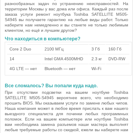
разнообразных задач по устранению неисправностей. На
территории Москвы у вас дома или офиса. Каждый раз после
заказа услуги ремонт ноутбука Toshiba SATELLITE M505-
S4945 вы получаете гарантию на любые виды работ. Только
наберите нам немедленно и вы станете не только любимым
клиентом, но ещё и лучшим другом?
Что находиться в компьютере?
Core 2 Duo
2100 МГц
3 Гб
160 Гб
14
Intel GMA 4500MHD
2.3 кг
DVD-RW
4G LTE — нет
Bluetooth — нет
Wi-Fi
Все сломалось? Вы попали куда надо.
При отсутствии подсветки на вашем ноутбуке Toshiba
SATELLITE M505-S4945 вероятнее всего, что необходимо
прошить BIOS. Мы оказываем услуги по замене любых чипов.
Наша компания может в любое время прислать к вам нашего
выездного специалиста для починки любых программных
поломок. Если на вашем компьютере или ноутбуке Toshiba
вам необходима замена разъемов наши мастера выполнят
любые требуемые работы со скидкой, ежели вы наберете нам