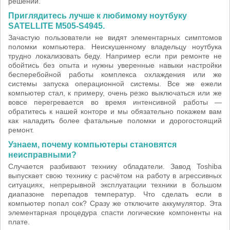
решений.
Приглядитесь лучше к любимому ноутбуку
SATELLITE M505-S4945.
Зачастую пользователи не видят элементарных симптомов
поломки компьютера. Неискушенному владельцу ноутбука
трудно локализовать беду. Например если при ремонте не
обойтись без опыта и нужны уверенные навыки настройки
бесперебойной работы комплекса охлаждения или же
системы запуска операционной системы. Все же ежели
компьютер стал, к примеру, очень резко выключаться или же
вовсе перегревается во время интенсивной работы —
обратитесь к нашей конторе и мы обязательно покажем вам
как наладить более фатальные поломки и дорогостоящий
ремонт.
Узнаем, почему компьютеры становятся
неисправными?
Случается разбивают технику обладатели. Завод Toshiba
выпускает свою технику с расчётом на работу в агрессивных
ситуациях, непрерывной эксплуатации техники в большом
диапазоне перепадов температур. Что сделать если в
компьютер попал сок? Сразу же отключите аккумулятор. Эта
элементарная процедура спасти логические компоненты на
плате.