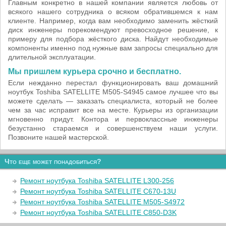
Главным конкретно в нашей компании является любовь от
всякого нашего сотрудника о всяком обратившемся к нам
клиенте. Например, когда вам необходимо заменить жёсткий
диск инженеры порекомендуют превосходное решение, к
примеру для подбора жёсткого диска. Найдут необходимые
компоненты именно под нужные вам запросы специально для
длительной эксплуатации.
Мы пришлем курьера срочно и бесплатно.
Если нежданно перестал функционировать ваш домашний
ноутбук Toshiba SATELLITE M505-S4945 самое лучшее что вы
можете сделать — заказать специалиста, который не более
чем за час исправит все на месте. Курьеры из организации
мгновенно придут. Контора и первоклассные инженеры
безустанно стараемся и совершенствуем наши услуги.
Позвоните нашей мастерской.
Что еще может понадобиться?
Ремонт ноутбука Toshiba SATELLITE L300-256
Ремонт ноутбука Toshiba SATELLITE C670-13U
Ремонт ноутбука Toshiba SATELLITE M505-S4972
Ремонт ноутбука Toshiba SATELLITE C850-D3K