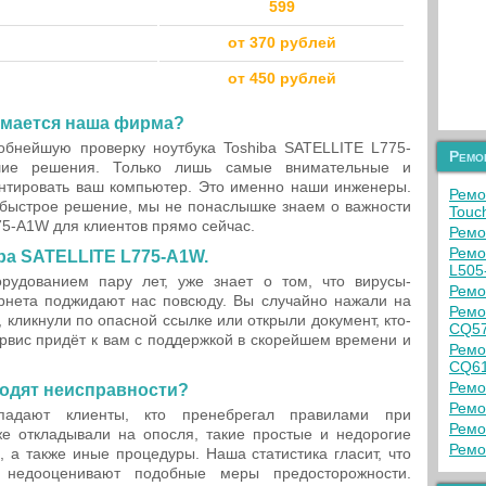
599
от 370 рублей
от 450 рублей
имается наша фирма?
бнейшую проверку ноутбука Toshiba SATELLITE L775-
Ремо
ие решения. Только лишь самые внимательные и
онтировать ваш компьютер. Это именно наши инженеры.
Ремо
быстрое решение, мы не понаслышке знаем о важности
Touc
5-A1W для клиентов прямо сейчас.
Ремо
Ремо
iba SATELLITE L775-A1W.
L505
орудованием пару лет, уже знает о том, что вирусы-
Ремо
нета поджидают нас повсюду. Вы случайно нажали на
Ремо
 кликнули по опасной ссылке или открыли документ, кто-
CQ57
ервис придёт к вам с поддержкой в скорейшем времени и
Ремо
CQ61
Ремо
ходят неисправности?
Ремо
опадают клиенты, кто пренебрегал правилами при
Ремо
е откладывали на опосля, такие простые и недорогие
Ремо
, а также иные процедуры. Наша статистика гласит, что
недооценивают подобные меры предосторожности.