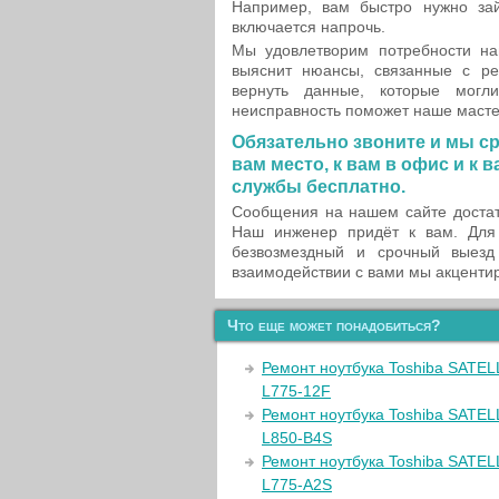
Например, вам быстро нужно зай
включается напрочь.
Мы удовлетворим потребности на
выяснит нюансы, связанные с р
вернуть данные, которые могл
неисправность поможет наше масте
Обязательно звоните и мы с
вам место, к вам в офис и к
службы бесплатно.
Сообщения на нашем сайте достат
Наш инженер придёт к вам. Для
безвозмездный и срочный выезд
взаимодействии с вами мы акцентир
Что еще может понадобиться?
Ремонт ноутбука Toshiba SATEL
L775-12F
Ремонт ноутбука Toshiba SATEL
L850-B4S
Ремонт ноутбука Toshiba SATEL
L775-A2S