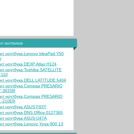
нт ноутбуков
нт ноутбука Lenovo IdeaPad Y50
h
нт ноутбука DEXP Atlas H124
нт ноутбука Toshiba SATELLITE
-110
нт ноутбука DELL LATITUDE 5404
нт ноутбука Compaq PRESARIO
-383SR
нт ноутбука Compaq PRESARIO
-210ER
нт ноутбука ASUS F83T
нт ноутбука DNS Office 0127365
нт ноутбука ASUS U47A
нт ноутбука Lenovo Yoga 900 13