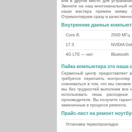
или в другое место для устранен
Звоните на наш многоканальный н
наши мастера примем заявку н
Отремонтируем сразу и качественно
Внутренние данные компьют
Core i5
2500 МГц
17.3
NVIDIA Ge
4G LTE — нет
Bluetooth
Пайка компьютера это наша 
Сервисный центр предоставляет р
требуется перепаять контролле
сомневаться в том, что мы сможем
мы без трудностей выполним все 
использовать лишь расходные
производителе. Вы получите гарант
замененные в процессе ремонта.
Прайс-лист на ремонт ноутбу
Установка термопрокладок