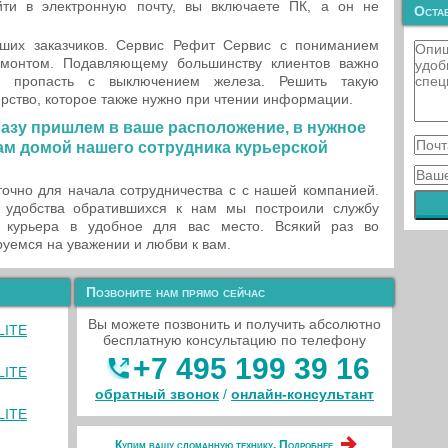
ти в электронную почту, вы включаете ПК, а он не
Остав
ших заказчиков. Сервис Рефит Сервис с пониманием
емонтом. Подавляющему большинству клиентов важно
и пропасть с выключением железа. Решить такую
рство, которое также нужно при чтении информации.
разу пришлем в ваше расположение, в нужное
 вам домой нашего сотрудника курьерской
очно для начала сотрудничества с с нашей компанией.
 удобства обратившихся к нам мы построили службу
 курьера в удобное для вас место. Всякий раз во
уемся на уважении и любви к вам.
Позвоните нам прямо сейчас
Вы можете позвонить и получить абсолютно
LITE
бесплатную консультацию по телефону
+7 495 199 39 16
LITE
обратный звонок
/
онлайн‑консультант
LITE
Купим вашу сломанную технику. Подробнее