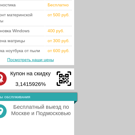
гностика
Бесплатно
онт материнской
от 500 руб.
ты
ановка Windows
400 руб.
ена матрицы
от 300 руб.
ка ноутбука от пыли
от 600 руб.
Посмотреть наши цены
Купон на скидку
3,1415926%
ы обслуживания
Бесплатный выезд по
Москве и Подмосковью