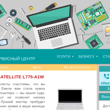
УСЛУГИ
БИЗНЕСУ
СТ
РВИСНЫЙ ЦЕНТР
аботы
Цены
Вызвать мастера
SATELLITE L775-A1W
обра
листы счастливы, что вы
. Ежели вам стала нужна
мпьютера — вы зашли туда,
Попу
ыт не позволит никому
 Лучший мастер прибудет
Дост
ения заявки в ваше жилище