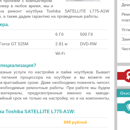
ия проблем с компьютером.
Диа
омер в любое время, мы и
а ремонт ноутбука Toshiba SATELLITE L775-A1W.
Рем
, а также дадим гарантию на проведенные работы.
пла
ера.
Уст
6 Гб
500 Гб
Зам
Force GT 525M
2.81 кг
DVD-RW
Чист
Wi-Fi
специализация?
азные услуги по настройке и пайке ноутбуков. Бывает
р питания процессора на ноутбуке и вы можете не
 в кратчайшие сроки. Даже необходимо поменять чипсет,
необходимые ремонтные работы. При работе мы будем
 материалы, предусмотренные именно на заводе-
Офис
ийный срок не только на настройку, но и на компоненты,
ка Toshiba SATELLITE L775-A1W:
699 рублей