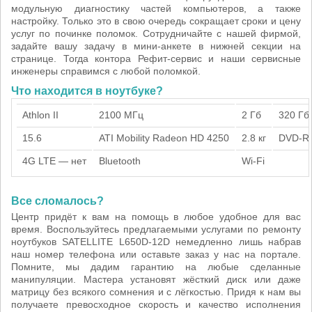
модульную диагностику частей компьютеров, а также
настройку. Только это в свою очередь сокращает сроки и цену
услуг по починке поломок. Сотрудничайте с нашей фирмой,
задайте вашу задачу в мини-анкете в нижней секции на
странице. Тогда контора Рефит-сервис и наши сервисные
инженеры справимся с любой поломкой.
Что находится в ноутбуке?
Athlon II
2100 МГц
2 Гб
320 Гб
15.6
ATI Mobility Radeon HD 4250
2.8 кг
DVD-R
4G LTE — нет
Bluetooth
Wi-Fi
Все сломалось?
Центр придёт к вам на помощь в любое удобное для вас
время. Воспользуйтесь предлагаемыми услугами по ремонту
ноутбуков SATELLITE L650D-12D немедленно лишь набрав
наш номер телефона или оставьте заказ у нас на портале.
Помните, мы дадим гарантию на любые сделанные
манипуляции. Мастера установят жёсткий диск или даже
матрицу без всякого сомнения и с лёгкостью. Придя к нам вы
получаете превосходное скорость и качество исполнения