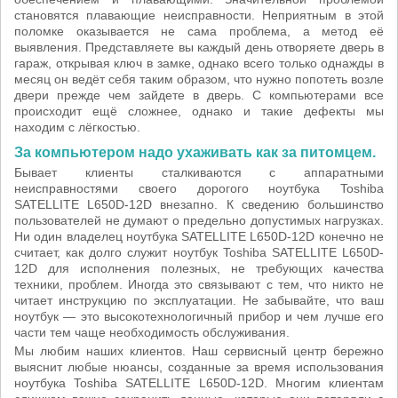
становятся плавающие неисправности. Неприятным в этой
поломке оказывается не сама проблема, а метод её
выявления. Представляете вы каждый день отворяете дверь в
гараж, открывая ключ в замке, однако всего только однажды в
месяц он ведёт себя таким образом, что нужно попотеть возле
двери прежде чем зайдете в дверь. С компьютерами все
происходит ещё сложнее, однако и такие дефекты мы
находим с лёгкостью.
За компьютером надо ухаживать как за питомцем.
Бывает клиенты сталкиваются с аппаратными
неисправностями своего дорогого ноутбука Toshiba
SATELLITE L650D-12D внезапно. К сведению большинство
пользователей не думают о предельно допустимых нагрузках.
Ни один владелец ноутбука SATELLITE L650D-12D конечно не
считает, как долго служит ноутбук Toshiba SATELLITE L650D-
12D для исполнения полезных, не требующих качества
техники, проблем. Иногда это связывают с тем, что никто не
читает инструкцию по эксплуатации. Не забывайте, что ваш
ноутбук — это высокотехнологичный прибор и чем лучше его
части тем чаще необходимость обслуживания.
Мы любим наших клиентов. Наш сервисный центр бережно
выяснит любые нюансы, созданные за время использования
ноутбука Toshiba SATELLITE L650D-12D. Многим клиентам