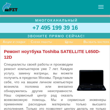
МНОГОКАНАЛЬНЫЙ
УСЛУГИ
+7 495 199 39 16
БИЗНЕСУ
ЗВОНИТЕ ПРЯМО СЕЙЧАС!
СТАТЬИ
Акции и скидки
Схема работы
Цены
Вызвать мастера
ВАКАНСИИ
Ремонт ноутбука Toshiba SATELLITE L650D-
12D
КОНТАКТЫ
Специалисты своей работы и производим
ремонт компьютеров уже 7 лет. Каждую
услугу, замену матрицы, вы можете
получить в пределах Москвы. Представьте
себе, что на вашем личном компьютере
возникла поломка или внезапно
обнаружились другие неисправности.
Наш сервисный центр рад оказать
всевозможную помощь. Мы и сервисные инженеры
применяем расходные материалы только высшего
исполнения. Только это позволяет центру делать не только