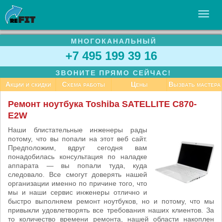
МНОГОКАНАЛЬНЫЙ
УСЛУГИ
+7 495 199 39 16
БИЗНЕСУ
ЗВОНИТЕ ПРЯМО СЕЙЧАС!
СТАТЬИ
Акции и скидки
Схема работы
Цены
Вызвать мастера
ВАКАНСИИ
Ремонт ноутбука Toshiba SATELLITE C870-
E2W
КОНТАКТЫ
Наши блистательные инженеры рады
потому, что вы попали на этот веб сайт.
Предположим, вдруг сегодня вам
понадобилась консультация по наладке
аппарата — вы попали туда, куда
следовало. Все смогут доверять нашей
организации именно по причине того, что
мы и наши сервис инженеры отлично и
быстро выполняем ремонт ноутбуков, но и потому, что мы
привыкли удовлетворять все требования наших клиентов. За
то количество времени ремонта, нашей области накоплен