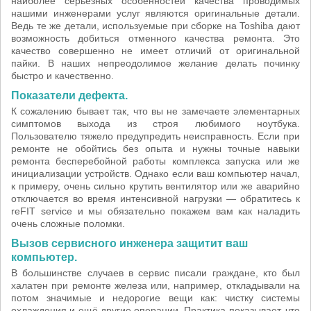
наиболее серьёзных особенностей качества проводимых
нашими инженерами услуг являются оригинальные детали.
Ведь те же детали, используемые при сборке на Toshiba дают
возможность добиться отменного качества ремонта. Это
качество совершенно не имеет отличий от оригинальной
пайки. В наших непреодолимое желание делать починку
быстро и качественно.
Показатели дефекта.
К сожалению бывает так, что вы не замечаете элементарных
симптомов выхода из строя любимого ноутбука.
Пользователю тяжело предупредить неисправность. Если при
ремонте не обойтись без опыта и нужны точные навыки
ремонта бесперебойной работы комплекса запуска или же
инициализации устройств. Однако если ваш компьютер начал,
к примеру, очень сильно крутить вентилятор или же аварийно
отключается во время интенсивной нагрузки — обратитесь к
reFIT service и мы обязательно покажем вам как наладить
очень сложные поломки.
Вызов сервисного инженера защитит ваш
компьютер.
В большинстве случаев в сервис писали граждане, кто был
халатен при ремонте железа или, например, откладывали на
потом значимые и недорогие вещи как: чистку системы
охлаждения и ещё другие операции. Практика показывает, что