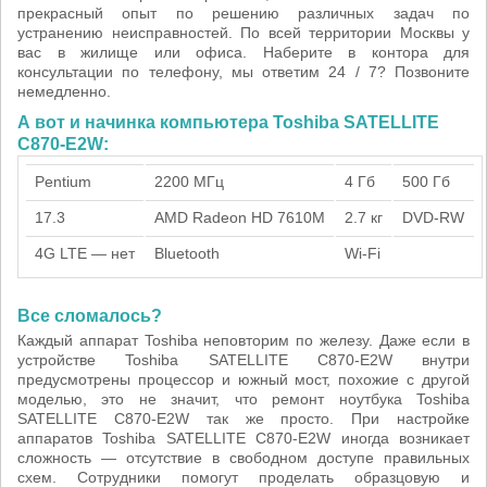
прекрасный опыт по решению различных задач по
устранению неисправностей. По всей территории Москвы у
вас в жилище или офиса. Наберите в контора для
консультации по телефону, мы ответим 24 / 7? Позвоните
немедленно.
А вот и начинка компьютера Toshiba SATELLITE
C870-E2W:
Pentium
2200 МГц
4 Гб
500 Гб
17.3
AMD Radeon HD 7610M
2.7 кг
DVD-RW
4G LTE — нет
Bluetooth
Wi-Fi
Все сломалось?
Каждый аппарат Toshiba неповторим по железу. Даже если в
устройстве Toshiba SATELLITE C870-E2W внутри
предусмотрены процессор и южный мост, похожие с другой
моделью, это не значит, что ремонт ноутбука Toshiba
SATELLITE C870-E2W так же просто. При настройке
аппаратов Toshiba SATELLITE C870-E2W иногда возникает
сложность — отсутствие в свободном доступе правильных
схем. Сотрудники помогут проделать образцовую и