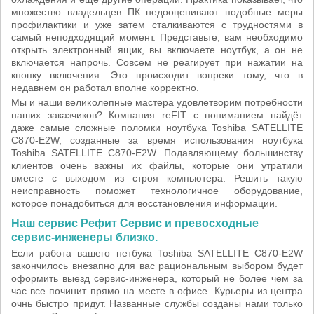
множество владельцев ПК недооценивают подобные меры
профилактики и уже затем сталкиваются с трудностями в
самый неподходящий момент. Представьте, вам необходимо
открыть электронный ящик, вы включаете ноутбук, а он не
включается напрочь. Совсем не реагирует при нажатии на
кнопку включения. Это происходит вопреки тому, что в
недавнем он работал вполне корректно.
Мы и наши великолепные мастера удовлетворим потребности
наших заказчиков? Компания reFIT с пониманием найдёт
даже самые сложные поломки ноутбука Toshiba SATELLITE
C870-E2W, созданные за время использования ноутбука
Toshiba SATELLITE C870-E2W. Подавляющему большинству
клиентов очень важны их файлы, которые они утратили
вместе с выходом из строя компьютера. Решить такую
неисправность поможет технологичное оборудование,
которое понадобиться для восстановления информации.
Наш сервис Рефит Сервис и превосходные
сервис-инженеры близко.
Если работа вашего нетбука Toshiba SATELLITE C870-E2W
закончилось внезапно для вас рациональным выбором будет
оформить выезд сервис-инженера, который не более чем за
час все починит прямо на месте в офисе. Курьеры из центра
очнь быстро придут. Названные службы созданы нами только