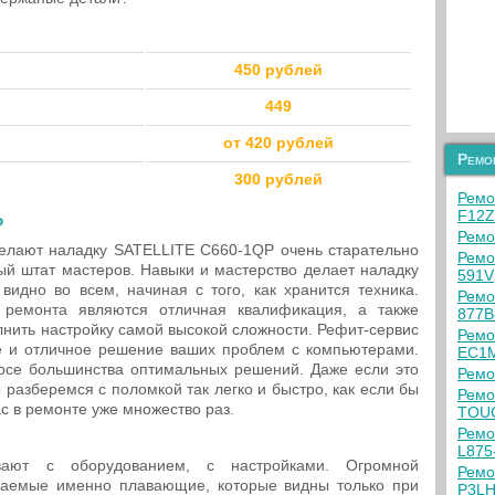
450 рублей
449
от 420 рублей
Ремо
300 рублей
Ремо
F12
?
Ремо
елают наладку SATELLITE C660-1QP очень старательно
Ремо
й штат мастеров. Навыки и мастерство делает наладку
591V
идно во всем, начиная с того, как хранится техника.
Ремо
 ремонта являются отличная квалификация, а также
877B
нить настройку самой высокой сложности. Рефит-сервис
Ремо
е и отличное решение ваших проблем с компьютерами.
EC1
се большинства оптимальных решений. Даже если это
Ремо
разберемся с поломкой так легко и быстро, как если бы
Ремо
ас в ремонте уже множество раз.
TOU
Ремо
L875
вают с оборудованием, с настройками. Огромной
Ремо
ваемые именно плавающие, которые видны только при
P3L