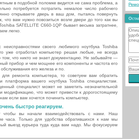
ятным в подобной поломке видится не сама проблема, а
Ремо
ельно потребуется потратить немалое число рабочего
янно открываете дверь в ваш дом, пытаясь повернуть
Остав
к, что вам нужно повозиться возле двери до того как вы
Toshiba SATELLITE C660-1QP бывает весьма затратнее,
аем легко.
 неисправностями своего любимого ноутбука Toshiba
то уже отработал компьютер решая любые, не всегда
о том, что никто не знает документацию. Не забывайте —
ный прибор и чем мощнее его компоненты и частота его
обслуживания его железа и по.
для ремонта компьютера, то советуем вам обратить
и платформа вашего ноутбука Toshiba специалистам.
ценный специалист может не заметить незначительной
 модификацию, что может привести к дорогостоящему
 нам если вам хочется починить компьютер.
очень быстро реагируем.
 чтобы вы начали взаимодействовать с нами. Наш
ие часа. Только для удобства обратившихся к нам мы
ый выезд курьера туда куда вам надо. Мы фокусируем