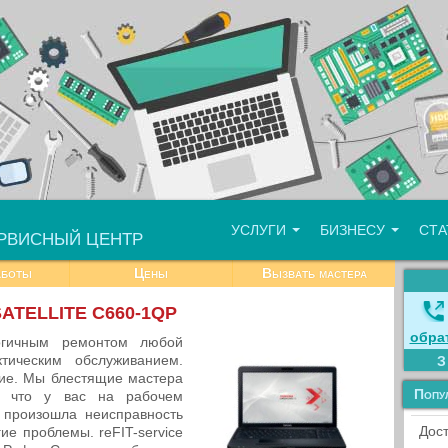
УСЛУГИ
БИЗНЕСУ
СТ
РВИСНЫЙ ЦЕНТР
аботы
Цены
Вызвать мастера
SATELLITE C660-1QP
обра
логичным ремонтом любой
тическим обслуживанием.
ие. Мы блестящие мастера
Попу
, что у вас на рабочем
произошла неисправность
Дост
ие проблемы. reFIT-service