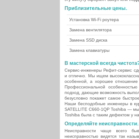
Приблизительные цены.
Установка Wi-Fi роутера
Замена вентилятора
Замена SSD диска
Замена клавиатуры
В мастерской всегда чистота
Сервис-инженеры Рефит-сервис сд
и отлично. Мы ищем высококлассны
особенной, а хорошее отношение в
Профессиональной особенностью
подход, дающие возможность выпол
безусловно покажет самое быстро
Наши бесподобные инженеры в кур
SATELLITE C660-1QP Toshiba — мы 
Toshiba была с таким дефектом у н
Определяйте неисправности.
Неисправности чаще всего бы
неисправностью видятся так назы