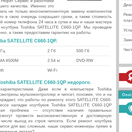
. Рефит Сервис и работники
Диа
шего качества. Именно это
ать не только многокомпонентную замену компонентов
Рем
Что в свою очередь сокращает сроки, а также стоимость
пла
ый номер телефона 24 часа в сутки и мы и наши мастера
 ноутбука Toshiba SATELLITE C660-1QP. Мы проведем
Уст
нно, а также предоставим гарантию на работы.
Зам
iba SATELLITE C660-1QP.
Чист
МГц
2 Гб
500 Гб
GMA 4500M
2.54 кг
DVD-RW
th
Wi-Fi
oshiba SATELLITE C660-1QP недорого.
арактеристикам. Даже если в компьютере Toshiba
мотрены мультиконтроллер и чипсет, похожие, что и на
Офис
верждает, что работы по ремонту этого SATELLITE C660-
ессе наладки ноутбуков Toshiba SATELLITE C660-1QP
имая проблема — отсутствие наличия правильных
могут провести высококачественную и достоверную
 числе выход из строя чипсета. Если ремонт ноутбука
чится для вас сложным, наши сервис-инженеры прямо в
держаные детали?