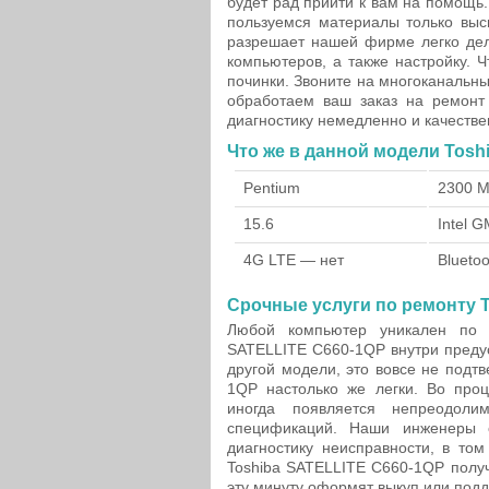
будет рад прийти к вам на помощь
пользуемся материалы только выс
разрешает нашей фирме легко дел
компьютеров, а также настройку. 
починки. Звоните на многоканальн
обработаем ваш заказ на ремонт
диагностику немедленно и качестве
Что же в данной модели Tosh
Pentium
2300 
15.6
Intel 
4G LTE — нет
Bluetoo
Срочные услуги по ремонту T
Любой компьютер уникален по х
SATELLITE C660-1QP внутри предус
другой модели, это вовсе не подт
1QP настолько же легки. Во проц
иногда появляется непреодол
спецификаций. Наши инженеры с
диагностику неисправности, в том
Toshiba SATELLITE C660-1QP полу
эту минуту оформят выкуп или под