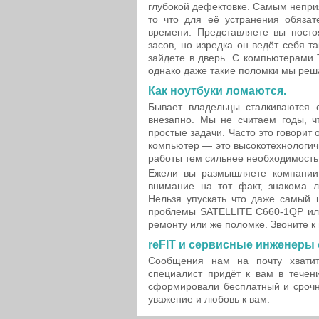
глубокой дефектовке. Самым непри
то что для её устранения обязат
времени. Представляете вы посто
засов, но изредка он ведёт себя та
зайдете в дверь. С компьютерами 
однако даже такие поломки мы реш
Как ноутбуки ломаются.
Бывает владельцы сталкиваются с
внезапно. Мы не считаем годы, ч
простые задачи. Часто это говорит 
компьютер — это высокотехнологич
работы тем сильнее необходимость 
Ежели вы размышляете компании 
внимание на тот факт, знакома л
Нельзя упускать что даже самый 
проблемы SATELLITE C660-1QP или
ремонту или же поломке. Звоните к
reFIT и сервисные инженеры 
Сообщения нам на почту хватит
специалист придёт к вам в течен
сформировали бесплатный и срочн
уважение и любовь к вам.