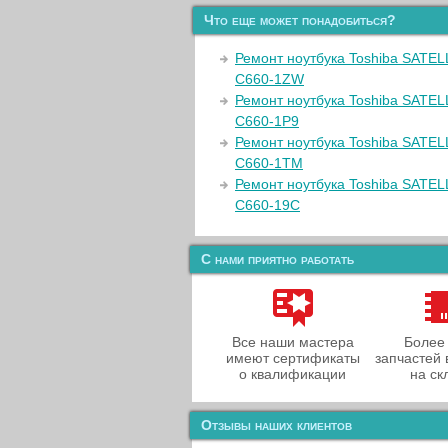
Что еще может понадобиться?
Ремонт ноутбука Toshiba SATEL
C660-1ZW
Ремонт ноутбука Toshiba SATEL
C660-1P9
Ремонт ноутбука Toshiba SATEL
C660-1TM
Ремонт ноутбука Toshiba SATEL
C660-19C
С нами приятно работать
Все наши мастера
Более
имеют сертификаты
запчастей 
о квалификации
на ск
Отзывы наших клиентов