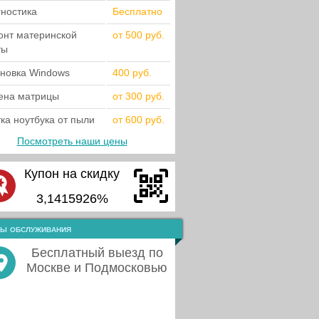
гностика
Бесплатно
онт материнской
от 500 руб.
ты
ановка Windows
400 руб.
ена матрицы
от 300 руб.
ка ноутбука от пыли
от 600 руб.
Посмотреть наши цены
Купон на скидку
3,1415926%
ы обслуживания
Бесплатный выезд по
Москве и Подмосковью