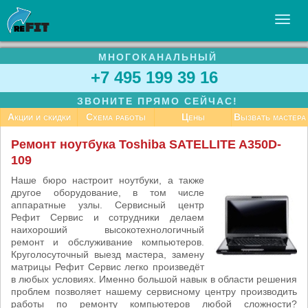
МНОГОКАНАЛЬНЫЙ
УСЛУГИ
+7 495 199 39 16
БИЗНЕСУ
ЗВОНИТЕ ПРЯМО СЕЙЧАС!
СТАТЬИ
Акции и скидки
Схема работы
Цены
Вызвать мастера
ВАКАНСИИ
Ремонт ноутбука Toshiba SATELLITE A350D-
109
КОНТАКТЫ
Наше бюро настроит ноутбуки, а также
другое оборудование, в том числе
аппаратные узлы. Сервисный центр
Рефит Сервис и сотрудники делаем
наихороший высокотехнологичный
ремонт и обслуживание компьютеров.
Круголосуточный выезд мастера, замену
матрицы Рефит Сервис легко произведёт
в любых условиях. Именно большой навык в области решения
проблем позволяет нашему сервисному центру производить
работы по ремонту компьютеров любой сложности?