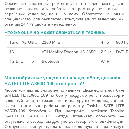
Сервисные инженеры ремонтируют не один месяц, это
позволяет выполнять работы по ремонту не только в
сервисных условиях, но и на дому. Обратитесь к нашим
специалистам для бесплатной консультации по телефону, мы
ответим 24 / 7? Звоните немедленно.
Что же обычно может сломаться в технике.
Turion X2 Ultra
2200 МГц
4 Гб
500 Гб
16
ATI Mobility Radeon HD 3650
2.9 кг
DVD-
4G LTE — нет
Bluetooth
Wi-Fi
Многообразные услуги по наладке оборудования
SATELLITE A350D-109 это просто?
Любой компьютер уникален по начинке. Даже если в ноутбуке
SATELLITE A350D-109 на борту предусмотрены процессор и
северный мост, похожие, что и на других моделях, это не
гласит о том, что работы по ремонту Toshiba SATELLITE
A350D-109 беззаботны. При настройке ноутбуков Toshiba
SATELLITE A350D-109 иногда возникает сложность —
отсутствие в свободном доступе достоверных спецификаций.
Сотрудники смогут сделать великолепную и правильную