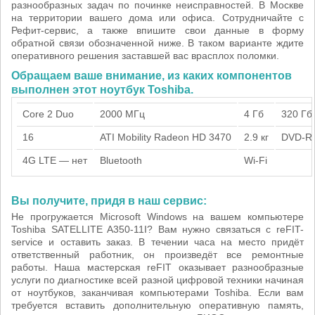
разнообразных задач по починке неисправностей. В Москве
на территории вашего дома или офиса. Сотрудничайте с
Рефит-сервис, а также впишите свои данные в форму
обратной связи обозначенной ниже. В таком варианте ждите
оперативного решения заставшей вас врасплох поломки.
Обращаем ваше внимание, из каких компонентов
выполнен этот ноутбук Toshiba.
Core 2 Duo
2000 МГц
4 Гб
320 Гб
16
ATI Mobility Radeon HD 3470
2.9 кг
DVD-R
4G LTE — нет
Bluetooth
Wi-Fi
Вы получите, придя в наш сервис:
Не прогружается Microsoft Windows на вашем компьютере
Toshiba SATELLITE A350-11I? Вам нужно связаться с reFIT-
service и оставить заказ. В течении часа на место придёт
ответственный работник, он произведёт все ремонтные
работы. Наша мастерская reFIT оказывает разнообразные
услуги по диагностике всей разной цифровой техники начиная
от ноутбуков, заканчивая компьютерами Toshiba. Если вам
требуется вставить дополнительную оперативную память,