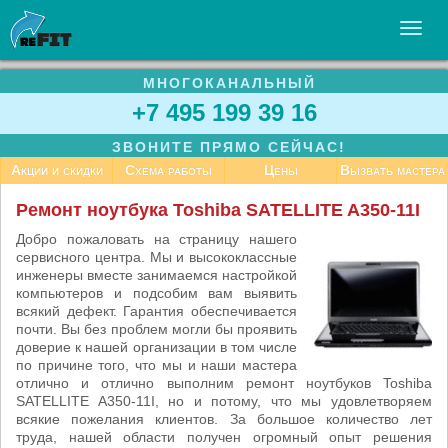
МНОГОКАНАЛЬНЫЙ
УСЛУГИ
+7 495 199 39 16
БИЗНЕСУ
ЗВОНИТЕ ПРЯМО СЕЙЧАС!
СТАТЬИ
Акции и скидки
Схема работы
Цены
Вызвать мастера
ВАКАНСИИ
Ремонт ноутбука Toshiba SATELLITE A350-11I
КОНТАКТЫ
Добро пожаловать на страницу нашего
сервисного центра. Мы и высококлассные
инженеры вместе занимаемся настройкой
компьютеров и подсобим вам выявить
всякий дефект. Гарантия обеспечивается
почти. Вы без проблем могли бы проявить
доверие к нашей организации в том числе
по причине того, что мы и наши мастера
отлично и отлично выполним ремонт ноутбуков Toshiba
SATELLITE A350-11I, но и потому, что мы удовлетворяем
всякие пожелания клиентов. За большое количество лет
труда, нашей области получен огромный опыт решения