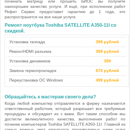
починить матрицу или прошить БИОС вы получите
наихорошее качество услуги. И ещё, при исполнении работ
Рефит Сервис предоставит гарантию до 1 года, это
распространится на все наши услуги.
Ремонт ноутбука Toshiba SATELLITE A350-11I со
скидкой.
Установка тачпада
399 рублей
Ремонт
HDMI разъема
399 рублей
Установка динамиков
399
Замена термопрокладок
670 рублей
Переустановка ОС Windows
499 рублей
Обращайтесь к мастерам своего дела?
Когда любой компьютер отправляется в фирму назначается
ответственный работник, который разрешает все требуемые
процедуры и обсуждает их с вами. Вот таким способом мы
достигли великолепного качества, выполнения работ по
починке компьютеров Toshiba SATELLITE A350-11I. Главной из
самых важных черт результата производимых нами услуг