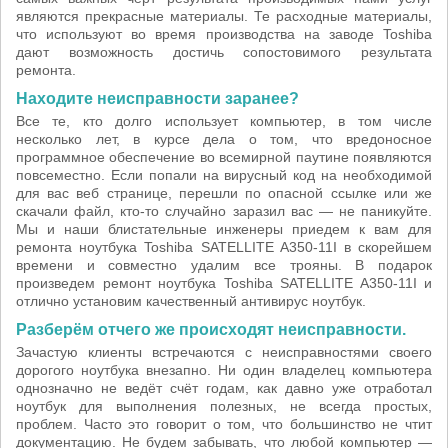
являются прекрасные материалы. Те расходные материалы,
что используют во время производства на заводе Toshiba
дают возможность достичь сопостовимого результата
ремонта.
Находите неисправности заранее?
Все те, кто долго использует компьютер, в том числе
несколько лет, в курсе дела о том, что вредоносное
программное обеспечение во всемирной паутине появляются
повсеместно. Если попали на вирусный код на необходимой
для вас веб странице, перешли по опасной ссылке или же
скачали файл, кто-то случайно заразил вас — не паникуйте.
Мы и наши блистательные инженеры приедем к вам для
ремонта ноутбука Toshiba SATELLITE A350-11I в скорейшем
времени и совместно удалим все трояны. В подарок
произведем ремонт ноутбука Toshiba SATELLITE A350-11I и
отлично установим качественный антивирус ноутбук.
Разберём отчего же происходят неисправности.
Зачастую клиенты встречаются с неисправностями своего
дорогого ноутбука внезапно. Ни один владелец компьютера
однозначно не ведёт счёт годам, как давно уже отработал
ноутбук для выполнения полезных, не всегда простых,
проблем. Часто это говорит о том, что большинство не чтит
документацию. Не будем забывать, что любой компьютер —