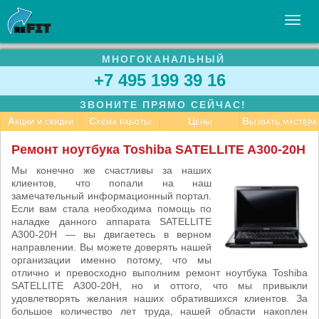
МНОГОКАНАЛЬНЫЙ
УСЛУГИ
+7 495 199 39 16
БИЗНЕСУ
ЗВОНИТЕ ПРЯМО СЕЙЧАС!
СТАТЬИ
Акции и скидки
Схема работы
Цены
Вызвать мастера
ВАКАНСИИ
Ремонт ноутбука Toshiba SATELLITE A300-20H
КОНТАКТЫ
Мы конечно же счастливы за наших
клиентов, что попали на наш
замечательный информационный портал.
Если вам стала необходима помощь по
наладке данного аппарата SATELLITE
A300-20H — вы двигаетесь в верном
направлении. Вы можете доверять нашей
организации именно потому, что мы
отлично и превосходно выполним ремонт ноутбука Toshiba
SATELLITE A300-20H, но и оттого, что мы привыкли
удовлетворять желания наших обратившихся клиентов. За
большое количество лет труда, нашей области накоплен