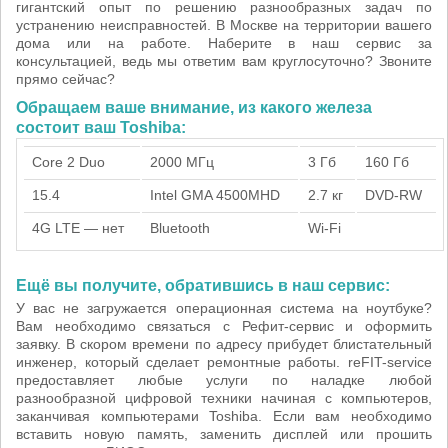
гигантский опыт по решению разнообразных задач по
устранению неисправностей. В Москве на территории вашего
дома или на работе. Наберите в наш сервис за
консультацией, ведь мы ответим вам круглосуточно? Звоните
прямо сейчас?
Обращаем ваше внимание, из какого железа
состоит ваш Toshiba:
Core 2 Duo
2000 МГц
3 Гб
160 Гб
15.4
Intel GMA 4500MHD
2.7 кг
DVD-RW
4G LTE — нет
Bluetooth
Wi-Fi
Ещё вы получите, обратившись в наш сервис:
У вас не загружается операционная система на ноутбуке?
Вам необходимо связаться с Рефит-сервис и оформить
заявку. В скором времени по адресу прибудет блистательный
инженер, который сделает ремонтные работы. reFIT-service
предоставляет любые услуги по наладке любой
разнообразной цифровой техники начиная с компьютеров,
заканчивая компьютерами Toshiba. Если вам необходимо
вставить новую память, заменить дисплей или прошить