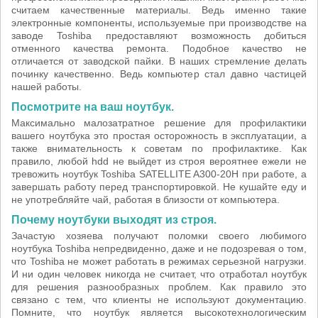
считаем качественные материалы. Ведь именно такие
электронные компоненты, используемые при производстве на
заводе Toshiba предоставляют возможность добиться
отменного качества ремонта. Подобное качество не
отличается от заводской пайки. В наших стремление делать
починку качественно. Ведь компьютер стал давно частицей
нашей работы.
Посмотрите на ваш ноутбук.
Максимально малозатратное решение для профилактики
вашего ноутбука это простая осторожность в эксплуатации, а
также внимательность к советам по профилактике. Как
правило, любой hdd не выйдет из строя вероятнее ежели не
тревожить ноутбук Toshiba SATELLITE A300-20H при работе, а
завершать работу перед транспортировкой. Не кушайте еду и
не употребляйте чай, работая в близости от компьютера.
Почему ноутбуки выходят из строя.
Зачастую хозяева получают поломки своего любимого
ноутбука Toshiba непредвиденно, даже и не подозревая о том,
что Toshiba не может работать в режимах серьезной нагрузки.
И ни один человек никогда не считает, что отработал ноутбук
для решения разнообразных проблем. Как правило это
связано с тем, что клиенты не используют документацию.
Помните, что ноутбук является высокотехнологическим