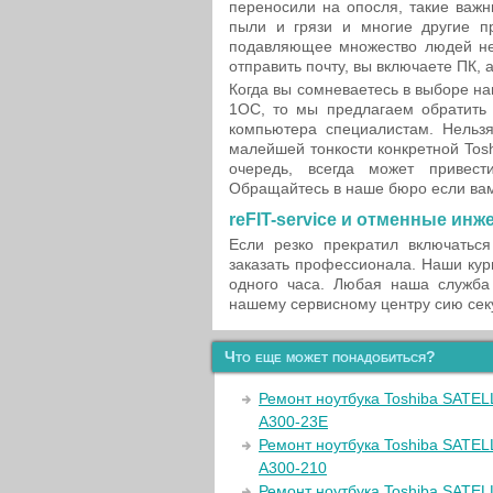
переносили на опосля, такие важн
пыли и грязи и многие другие пр
подавляющее множество людей не
отправить почту, вы включаете ПК, 
Когда вы сомневаетесь в выборе н
1OC, то мы предлагаем обратить 
компьютера специалистам. Нельзя
малейшей тонкости конкретной Tos
очередь, всегда может привест
Обращайтесь в наше бюро если вам
reFIT-service и отменные ин
Если резко прекратил включатьс
заказать профессионала. Наши кур
одного часа. Любая наша служба
нашему сервисному центру сию сек
Что еще может понадобиться?
Ремонт ноутбука Toshiba SATEL
A300-23E
Ремонт ноутбука Toshiba SATEL
A300-210
Ремонт ноутбука Toshiba SATE