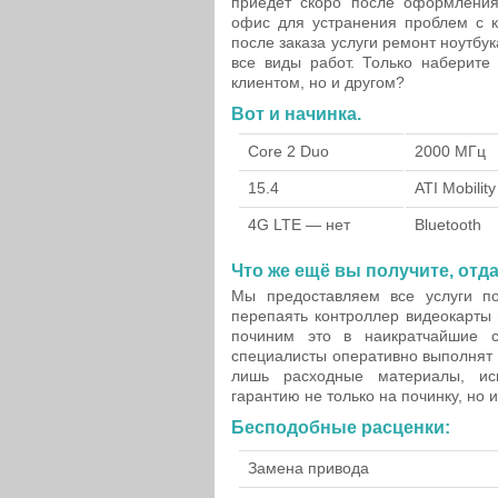
приедет скоро после оформления
офис для устранения проблем с 
после заказа услуги ремонт ноутбу
все виды работ. Только наберите
клиентом, но и другом?
Вот и начинка.
Core 2 Duo
2000 МГц
15.4
ATI Mobili
4G LTE — нет
Bluetooth
Что же ещё вы получите, отд
Мы предоставляем все услуги по
перепаять контроллер видеокарты
починим это в наикратчайшие с
специалисты оперативно выполнят
лишь расходные материалы, исп
гарантию не только на починку, но 
Бесподобные расценки:
Замена привода