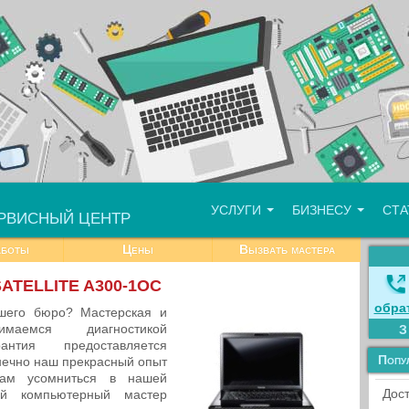
УСЛУГИ
БИЗНЕСУ
СТ
РВИСНЫЙ ЦЕНТР
аботы
Цены
Вызвать мастера
SATELLITE A300-1OC
обра
шего бюро? Мастерская и
маемся диагностикой
антия предоставляется
Попу
онечно наш прекрасный опыт
ам усомниться в нашей
Дост
ый компьютерный мастер