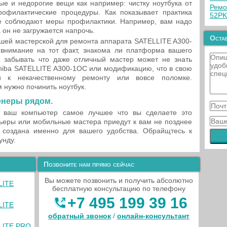
ые и недорогие вещи как например: чистку ноутбука от
Ремо
офилактические процедуры. Как показывает практика
52PK
 соблюдают меры профилактики. Например, вам надо
а он не загружается напрочь.
Остав
ашей мастерской для ремонта аппарата SATELLITE A300-
внимание на тот факт, знакома ли платформа вашего
 забывать что даже отличный мастер может не знать
hiba SATELLITE A300-1OC или модификацию, что в свою
и к некачественному ремонту или вовсе поломке.
 нужно починить ноутбук.
женеры рядом.
я ваш компьютер самое лучшее что вы сделаете это
ьеры или мобильные мастера приедут к вам не позднее
 создана именно для вашего удобства. Обрайщтесь к
унду.
Позвоните нам прямо сейчас
Вы можете позвонить и получить абсолютно
LITE
бесплатную консультацию по телефону
+7 495 199 39 16
LITE
обратный звонок
/
онлайн‑консультант
LLITE PRO