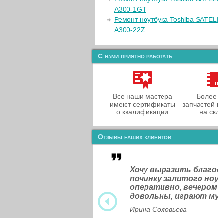
A300-1GT
Ремонт ноутбука Toshiba SATEL
A300-22Z
С нами приятно работать
Все наши мастера
Более
имеют сертификаты
запчастей 
о квалификации
на ск
Отзывы наших клиентов
Хочу выразить благ
починку залитого н
оперативно, вечером
довольны, играют м
Ирина Соловьева