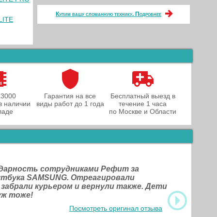
Купим вашу сломанную технику. Подробнее
LITE
 3000
Гарантия на все
Бесплатный выезд в
в наличии
виды работ до 1 года
течение 1 часа
ладе
по Москве и Области
одарность сотрудниками Рефит за
оутбука SAMSUNG. Отреагировали
 забрали курьером и вернули также. Дети
уж тоже!
Посмотреть оригинал отзыва