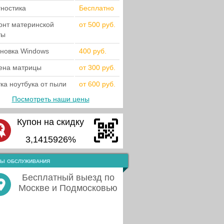
гностика
Бесплатно
онт материнской
от 500 руб.
ты
ановка Windows
400 руб.
ена матрицы
от 300 руб.
ка ноутбука от пыли
от 600 руб.
Посмотреть наши цены
Купон на скидку
3,1415926%
ы обслуживания
Бесплатный выезд по
Москве и Подмосковью