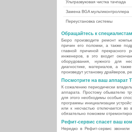
Ультразвуковая чистка тачпада
Замена BGA мультиконтроллера
Переустановка системы
Обращайтесь к специалистам
Бюро производите ремонт компь
причин его поломки, а также под
главной причиной прекрасного 
инженеров, в это входит оконча
оборудования, нужного для не
диагностике, материалов, а такж
произведут установку драйверов, р
Посмотрите на ваш аппарат T
К сожалению периодически владель
аппарата. Простому обывателю тр
для этого необходимы особые спо
программы инициализации устройст
или к несчастью отключается во 
обязательно поможем отремонтиро
Рефит-сервис спасет ваш ко
Нередко в Рефит-сервис звонили