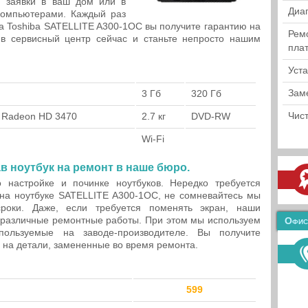
 заявки в ваш дом или в
Диа
компьютерами. Каждый раз
ка Toshiba SATELLITE A300-1OC вы получите гарантию на
Рем
 в сервисный центр сейчас и станьте непросто нашим
пла
Уст
Зам
3 Гб
320 Гб
Чист
ty Radeon HD 3470
2.7 кг
DVD-RW
Wi-Fi
ав ноутбук на ремонт в наше бюро.
 настройке и починке ноутбуков. Нередко требуется
 на ноутбуке SATELLITE A300-1OC, не сомневайтесь мы
роки. Даже, если требуется поменять экран, наши
 различные ремонтные работы. При этом мы используем
Офис
ользуемые на заводе-производителе. Вы получите
и на детали, замененные во время ремонта.
599