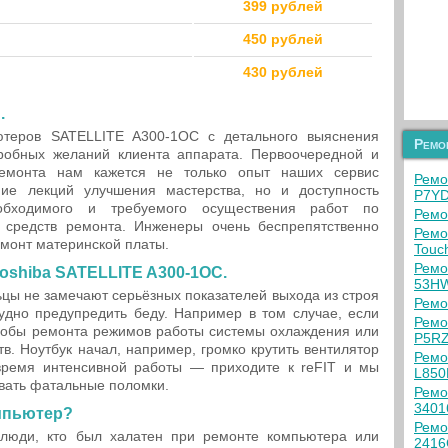
399 рублей
450 рублей
430 рублей
.
ютеров SATELLITE A300-1OC с детального выяснения
Ремо
робных желаний клиента аппарата. Первоочередной и
ремонта нам кажется не только опыт наших сервис
Ремо
ние лекций улучшения мастерства, но и доступность
P7Y
обходимого и требуемого осуществения работ по
Ремо
е средств ремонта. Инженеры очень беспрепятственно
Ремо
емонт материнской платы.
Touc
Ремо
oshiba SATELLITE A300-1OC.
53H
цы не замечают серьёзных показателей выхода из строя
Ремо
удно предупредить беду. Например в том случае, если
Ремо
собы ремонта режимов работы системы охлаждения или
P5R
в. Ноутбук начал, например, громко крутить вентилятор
Ремо
время интенсивной работы — приходите к reFIT и мы
L85
вать фатальные поломки.
Ремо
340
мпьютер?
Ремо
 люди, кто был халатен при ремонте компьютера или
241