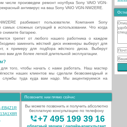
ом числе произведем ремонт ноутбука Sony VAIO VGN-
прекрасный антивирус на ваш Sony VAIO VGN-NW2ERE.
Остав
W2ERE разбивают пользователи. Компания Sony
м самых сложных ситуаций в использовании. Что когда
же снимите батарею.
яется трепет от любого нашего работника о каждом
обходимо заменить жёсткий диск инженеры выберут для
т, к примеру для подбора жёсткого диска. Выберут
но вам для более легкой длительной эксплуатации.
ам?
для того, чтобы начать с нами работать. Наш мастер
ёгкости наших клиентов мы сделали безвозмездный и
й службы туда куда вам надо. Мы акцентируемся на
Позвоните нам прямо сейчас
Вы можете позвонить и получить абсолютно
C-EB4Z1R
бесплатную консультацию по телефону
S13A1X8R
+7 495 199 39 16
A
обратный звонок
/
онлайн‑консультант