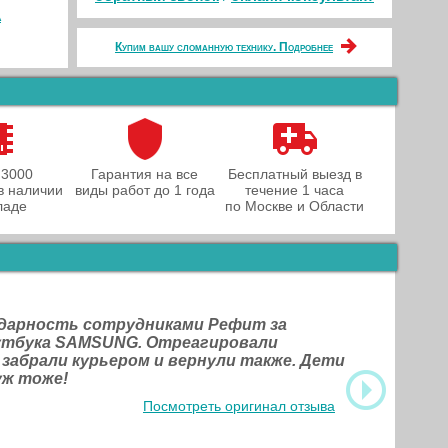
A
Купим вашу сломанную технику. Подробнее
 3000
Гарантия на все
Бесплатный выезд в
в наличии
виды работ до 1 года
течение 1 часа
ладе
по Москве и Области
одарность сотрудниками Рефит за
оутбука SAMSUNG. Отреагировали
 забрали курьером и вернули также. Дети
уж тоже!
Посмотреть оригинал отзыва