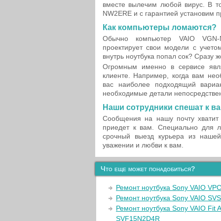
вместе вылечим любой вирус. В т
NW2ERE и с гарантией установим 
Как компьютеры ломаются?
Обычно компьютер VAIO VGN-N
проектирует свои модели с учето
внутрь ноутбука попал сок? Сразу 
Огромным именно в сервисе явл
клиенте. Например, когда вам не
вас наиболее подходящий вариан
необходимые детали непосредствен
Наши сотрудники спешат к в
Сообщения на нашу почту хватит 
приедет к вам. Специально для л
срочный выезд курьера из наше
уважении и любви к вам.
Что еще может понадобиться?
Ремонт ноутбука Sony VAIO VP
Ремонт ноутбука Sony VAIO SV
Ремонт ноутбука Sony VAIO Fit 
SVF15N2D4R