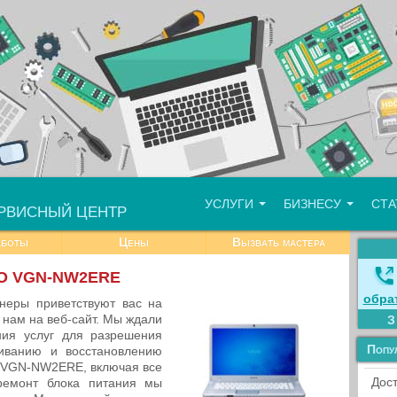
УСЛУГИ
БИЗНЕСУ
СТ
РВИСНЫЙ ЦЕНТР
аботы
Цены
Вызвать мастера
AIO VGN-NW2ERE
обра
еры приветствуют вас на
 нам на веб-сайт. Мы ждали
ния услуг для разрешения
Попу
иванию и восстановлению
 VGN-NW2ERE, включая все
Дост
 ремонт блока питания мы