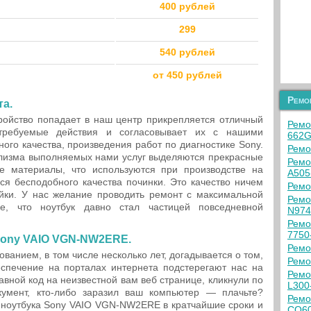
400 рублей
299
540 рублей
от 450 рублей
Ремо
та.
ройство попадает в наш центр прикрепляется отличный
Ремо
 требуемые действия и согласовывает их с нашими
662G
ого качества, произведения работ по диагностике Sony.
Ремо
изма выполняемых нами услуг выделяются прекрасные
Ремо
е материалы, что используются при производстве на
A505
ся бесподобного качества починки. Это качество ничем
Ремо
айки. У нас желание проводить ремонт с максимальной
Ремо
не, что ноутбук давно стал частицей повседневной
N974
Ремо
7750
Sony VAIO VGN-NW2ERE.
Ремо
дованием, в том числе несколько лет, догадывается о том,
Ремо
спечение на порталах интернета подстерегают нас на
Ремо
авной код на неизвестной вам веб странице, кликнули по
L300
кумент, кто-либо заразил ваш компьютер — плачьте?
Ремо
 ноутбука Sony VAIO VGN-NW2ERE в кратчайшие сроки и
CQ6