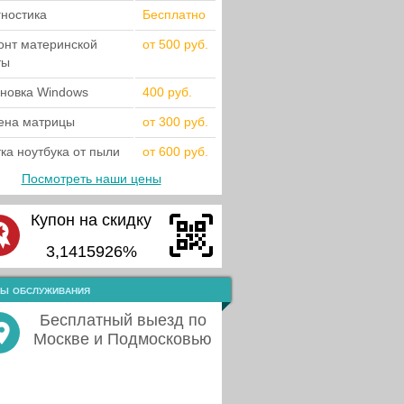
гностика
Бесплатно
онт материнской
от 500 руб.
ты
ановка Windows
400 руб.
ена матрицы
от 300 руб.
ка ноутбука от пыли
от 600 руб.
Посмотреть наши цены
Купон на скидку
3,1415926%
ы обслуживания
Бесплатный выезд по
Москве и Подмосковью