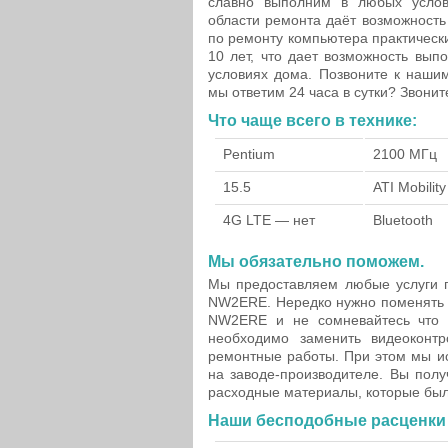
славно выполним в любых услов
области ремонта даёт возможность
по ремонту компьютера практическ
10 лет, что дает возможность вып
условиях дома. Позвоните к наши
мы ответим 24 часа в сутки? Звони
Что чаще всего в технике:
Pentium
2100 МГц
15.5
ATI Mobili
4G LTE — нет
Bluetooth
Мы обязательно поможем.
Мы предоставляем любые услуги п
NW2ERE. Нередко нужно поменять 
NW2ERE и не сомневайтесь что 
необходимо заменить видеоконт
ремонтные работы. При этом мы и
на заводе-производителе. Вы полу
расходные материалы, которые был
Наши бесподобные расценки 