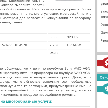
иях. Многолетний опыт в
Диа
 конторе выполнять работы
и любой сложности. Работники производят ремонт более
Рем
олнять ремонт не только в условиях мастерской, но и в
пла
м мастерам для бесплатной консультации по телефону,
те немедленно.
Уст
Зам
3 Гб
320 Гб
Чист
ty Radeon HD 4570
2.7 кг
DVD-RW
Wi-Fi
о обслуживанию и починке ноутбуков Sony VAIO VGN-
микросхему питания процессора на ноутбуке VAIO VGN-
мы сделаем это в наикратчайшие сроки. Даже, если
Офис
роллер, мы с лёгкостью выполним все необходимые
спользуем только расходники, предусмотренные именно
чите гарантийный срок не только на установку, но и на
и заменены в процессе проведённого ремонта.
на многообразные услуги: