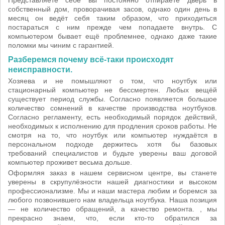
Представляете себе вы постоянно отпираете дверь в
собственный дом, проворачивая засов, однако один день в
месяц он ведёт себя таким образом, что приходиться
постараться с ним прежде чем попадаете внутрь. С
компьютером бывает ещё проблемнее, однако даже такие
поломки мы чиним с гарантией.
Разберемся почему всё-таки происходят
неисправности.
Хозяева и не помышляют о том, что ноутбук или
стационарный компьютер не бессмертен. Любых вещёй
существует период службы. Согласно появляется большое
количество сомнений в качестве производства ноутбуков.
Согласно регламенту, есть необходимый порядок действий,
необходимых к исполнению для продления сроков работы. Не
смотря на то, что ноутбук или компьютер нуждаётся в
персональном подходе держитесь хотя бы базовых
требований специалистов и будьте уверены ваш договой
компьютер проживет весьма дольше.
Оформляя заказ в нашем сервисном центре, вы станете
уверены в скрупулёзности нашей диагностики и высоком
профессионализме. Мы и наши мастера любим и боремся за
любого позвонившего нам владельца ноутбука. Наша позиция
— не количество обращений, а качество ремонта. , мы
прекрасно знаем, что, если кто-то обратился за