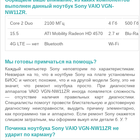
выполнен данный ноутбук Sony VAIO VGN-
NW11ZR.
Core 2 Duo
2100 МГц
4 Гб
500 Гб
15.5
ATI Mobility Radeon HD 4570
2.7 кг
Blu-Ra
4G LTE — нет
Bluetooth
Wi-Fi
Мы готовы примчаться на помощь?
Каждый компьютер Sony неповторим по характеристикам.
Невзирая на то, что в ноутбуке Sony на плате установлены
БИОС и чипсет, похожие, что и на другой модели Sony, это не
значит, что ремонт ноутбука просто. При диагностике
аппаратов VAIO VGN-NW11ZR иногда появляется сложность
— отсутствие наличия правильных карт диагностики.
Специалисты помогут провести блистательную и достоверную
диагностику неисправности, выудить причину элементарно,
как программно так и аппаратно. Если ремонт Sony окажется
слишком затратным, мы оформим выкуп или детали б. У. ?
Починка ноутбука Sony VAIO VGN-NW11ZR не
ударит по карману?