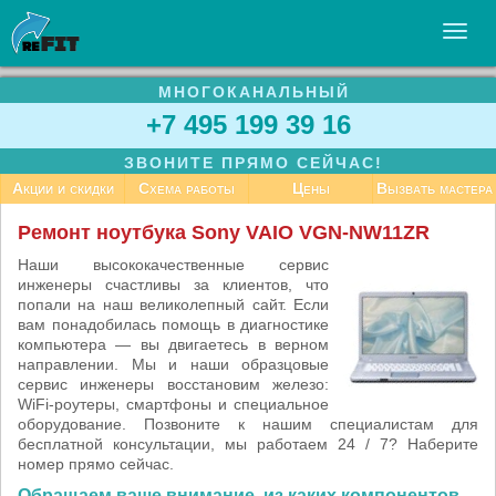
МНОГОКАНАЛЬНЫЙ
УСЛУГИ
+7 495 199 39 16
БИЗНЕСУ
ЗВОНИТЕ ПРЯМО СЕЙЧАС!
СТАТЬИ
Акции и скидки
Схема работы
Цены
Вызвать мастера
ВАКАНСИИ
Ремонт ноутбука Sony VAIO VGN-NW11ZR
КОНТАКТЫ
Наши высококачественные сервис
инженеры счастливы за клиентов, что
попали на наш великолепный сайт. Если
вам понадобилась помощь в диагностике
компьютера — вы двигаетесь в верном
направлении. Мы и наши образцовые
сервис инженеры восстановим железо:
WiFi-роутеры, смартфоны и специальное
оборудование. Позвоните к нашим специалистам для
бесплатной консультации, мы работаем 24 / 7? Наберите
номер прямо сейчас.
Обращаем ваше внимание, из каких компонентов