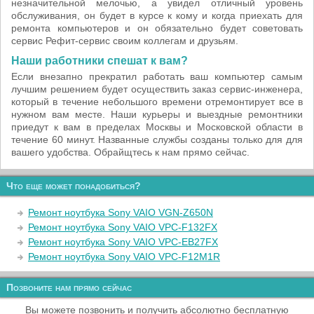
незначительной мелочью, а увидел отличный уровень
обслуживания, он будет в курсе к кому и когда приехать для
ремонта компьютеров и он обязательно будет советовать
сервис Рефит-сервис своим коллегам и друзьям.
Наши работники спешат к вам?
Если внезапно прекратил работать ваш компьютер самым
лучшим решением будет осуществить заказ сервис-инженера,
который в течение небольшого времени отремонтирует все в
нужном вам месте. Наши курьеры и выездные ремонтники
приедут к вам в пределах Москвы и Московской области в
течение 60 минут. Названные службы созданы только для для
вашего удобства. Обрайщтесь к нам прямо сейчас.
Что еще может понадобиться?
Ремонт ноутбука Sony VAIO VGN-Z650N
Ремонт ноутбука Sony VAIO VPC-F132FX
Ремонт ноутбука Sony VAIO VPC-EB27FX
Ремонт ноутбука Sony VAIO VPC-F12M1R
Позвоните нам прямо сейчас
Вы можете позвонить и получить абсолютно бесплатную