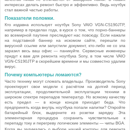
интересах делать ремонт быстро и эффективно. Ведь ноутбук
стал важной частью работы.
Показатели поломки.
Кто издавна использует ноутбук Sony VAIO VGN-CS190JTP,
например в пределах года, в курсе о том, что порно-баннеры
во всемирной паутине преследуют нас повсюду. Если нажали
на подставной баннер на искомом сайте, перешли по
вирусной ссылке или запустили документ, кто-либо не со зла
заразил весь ваш офис — паникуйте. Сервисные инженеры
придут к вам для ремонта ноутбука Sony, в том числе VAIO
VGN-CS190JTP в скорейшем времени и мы совместно удалим
вирус.
Почему компьютеры ломаются?
Часто технику могут сломать владельцы. Производитель Sony
проектирует свои модели с расчётом на долгий период
эксплуатации, продолжительной эксплуатации техники в
широком спектре перепадов температур. Но всякому качеству
есть предел — в конце концов приходит беда. Что
предпринять когда внутрь ноутбука попали напитки? Откройте
батарейный блок, выдерните из розетки зарядку. Эта
элементарная процедура сохранить чувствительные к
перепаду току и перегреву логические элементы — чипы BGA.
Когда вы задумались о выборе нашей конторы для ремонта