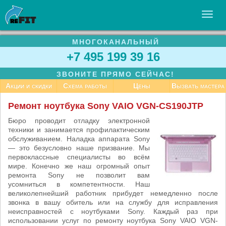
МНОГОКАНАЛЬНЫЙ
УСЛУГИ
+7 495 199 39 16
БИЗНЕСУ
ЗВОНИТЕ ПРЯМО СЕЙЧАС!
СТАТЬИ
Акции и скидки
Схема работы
Цены
Вызвать мастера
ВАКАНСИИ
Ремонт ноутбука Sony VAIO VGN-CS190JTP
КОНТАКТЫ
Бюро проводит отладку электронной
техники и занимается профилактическим
обслуживанием. Наладка аппарата Sony
— это безусловно наше призвание. Мы
первоклассные специалисты во всём
мире. Конечно же наш огромный опыт
ремонта Sony не позволит вам
усомниться в компетентности. Наш
великолепнейший работник прибудет немедленно после
звонка в вашу обитель или на службу для исправления
неисправностей с ноутбуками Sony. Каждый раз при
использовании услуг по ремонту ноутбука Sony VAIO VGN-