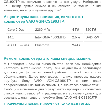
CS190JTP вы получите гарантию на все услуги. Наберите в
наш центр прямо сейчас и вы станете не только нашим
клиентом, но ещё и лучшим другом?
Акцентируем ваше внимание, из чего этот
компьютер VAIO VGN-CS190JTP.
Core 2 Duo
2260 МГц
4 Гб
320 Гб
14.1
Intel GMA 4500MHD
2.5 кг
DVD-RW
4G LTE — нет
Bluetooth
Wi-Fi
Ремонт компьютера это наша специализация.
Мы приедем к вам на вызов быстро, если вам необходимо
настроить материнскую плату. Мы осуществим бесплатную
доставку до фирмы от вашей работы по всей территории
обслуживания. Далее произведем полную проверку вашего
ноутбука Sony VAIO VGN-CS190JTP, с ним наши
профессионалы не только знакомы, а знают все слабые точки.
Сообщим в считаные дни о результатах проверки и согласуем
список неисправностей и расходных материалов нужных для
восстановления вашего ноутбука Sony VAIO VGN-CS190JTP.
Бюджетный ремонт ноутбука Sony VAIO VGN-