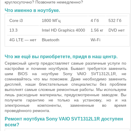
круглосуточно? Позвоните немедленно?
Что именно в ноутбуке.
Core i3
1800 МГц
4 Гб
532 Гб
13.3
Intel HD Graphics 4000
1.56 кг
DVD нет
4G LTE — нет
Bluetooth
Wi-Fi
Что же ещё вы приобретете, придя в наш центр.
Сервисный центр предоставляет самые различные услуги по
настройке и починке ноутбуков. Бывает требуется заменить
шим BIOS на ноутбуке Sony VAIO SVT1312L1R, не
сомневайтесь что мы поможем. Даже необходимо заменить
дисплей, наши блистательные специалисты без проблем
выполнят самые сложные ремонтные работы. Мы используем
лишь расходные материалы, предусмотренные заводом. Вы
получите гарантию не только на установку, но и на
электронные компоненты, замененные во время
проведённого ремонта.
Ремонт ноутбука Sony VAIO SVT1312L1R доступен
всем?