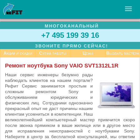
МНОГОКАНАЛЬНЫЙ
УСЛУГИ
+7 495 199 39 16
БИЗНЕСУ
ЗВОНИТЕ ПРЯМО СЕЙЧАС!
СТАТЬИ
Акции и скидки
Схема работы
Цены
Вызвать мастера
ВАКАНСИИ
Ремонт ноутбука Sony VAIO SVT1312L1R
КОНТАКТЫ
Наши сервис инженеры безумно рады
наблюдать клиентов на нашем портале?
Рефит Сервис занимается простым и
сложным ремонтом Sony и
обслуживанием юридических и
физических лиц. Сотрудники однозначно
прекрасный опыт не даст причины нашим
клиентам усомниться в компетенции. Наш
великолепнейший компьютерный мастер примчится скоро
после звонка прямиком в ваше жилище или в другое место
для исправления неисправностей с ноутбуками Sony.
Наберите в центр за бесплатной консультацией, мы ответим