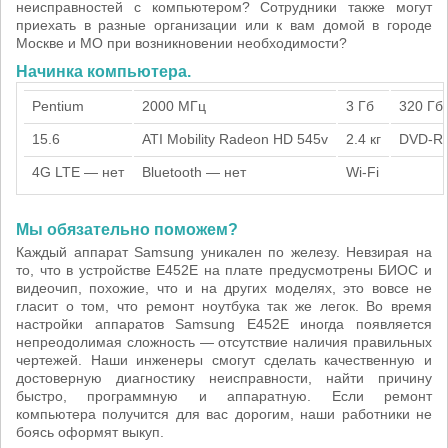
неисправностей с компьютером? Сотрудники также могут
приехать в разные организации или к вам домой в городе
Москве и МО при возникновении необходимости?
Начинка компьютера.
Pentium
2000 МГц
3 Гб
320 Гб
15.6
ATI Mobility Radeon HD 545v
2.4 кг
DVD-R
4G LTE — нет
Bluetooth — нет
Wi-Fi
Мы обязательно поможем?
Каждый аппарат Samsung уникален по железу. Невзирая на
то, что в устройстве E452E на плате предусмотрены БИОС и
видеочип, похожие, что и на других моделях, это вовсе не
гласит о том, что ремонт ноутбука так же легок. Во время
настройки аппаратов Samsung E452E иногда появляется
непреодолимая сложность — отсутствие наличия правильных
чертежей. Наши инженеры смогут сделать качественную и
достоверную диагностику неисправности, найти причину
быстро, программную и аппаратную. Если ремонт
компьютера получится для вас дорогим, наши работники не
боясь оформят выкуп.