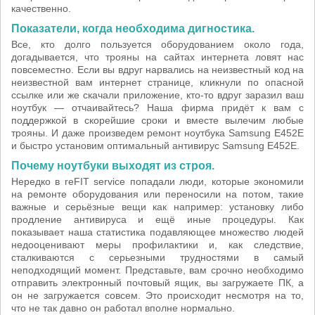
качественно.
Показатели, когда необходима дигностика.
Все, кто долго пользуется оборудованием около года,
догадывается, что трояны на сайтах интернета ловят нас
повсеместно. Если вы вдруг нарвались на неизвестный код на
неизвестной вам интернет странице, кликнули по опасной
ссылке или же скачали приложение, кто-то вдруг заразил ваш
ноутбук — отчаивайтесь? Наша фирма придёт к вам с
поддержкой в скорейшие сроки и вместе вылечим любые
трояны. И даже произведем ремонт ноутбука Samsung E452E
и быстро установим оптимальный антивирус Samsung E452E.
Почему ноутбуки выходят из строя.
Нередко в reFIT service попадали люди, которые экономили
на ремонте оборудования или переносили на потом, такие
важные и серьёзные вещи как например: установку либо
продление антивируса и ещё иные процедуры. Как
показывает наша статистика подавляющее множество людей
недооценивают меры профилактики и, как следствие,
сталкиваются с серьезными трудностями в самый
неподходящий момент. Представьте, вам срочно необходимо
отправить электронный почтовый ящик, вы загружаете ПК, а
он не загружается совсем. Это происходит несмотря на то,
что не так давно он работал вполне нормально.