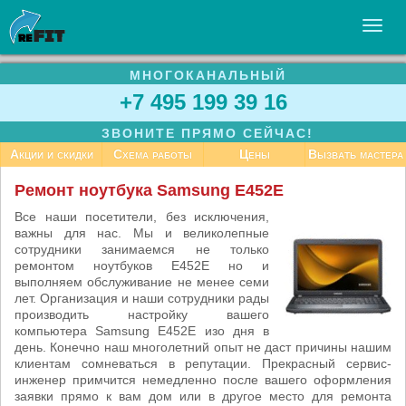
МНОГОКАНАЛЬНЫЙ
УСЛУГИ
+7 495 199 39 16
БИЗНЕСУ
ЗВОНИТЕ ПРЯМО СЕЙЧАС!
СТАТЬИ
Акции и скидки
Схема работы
Цены
Вызвать мастера
ВАКАНСИИ
Ремонт ноутбука Samsung E452E
КОНТАКТЫ
Все наши посетители, без исключения,
важны для нас. Мы и великолепные
сотрудники занимаемся не только
ремонтом ноутбуков E452E но и
выполняем обслуживание не менее семи
лет. Организация и наши сотрудники рады
производить настройку вашего
компьютера Samsung E452E изо дня в
день. Конечно наш многолетний опыт не даст причины нашим
клиентам сомневаться в репутации. Прекрасный сервис-
инженер примчится немедленно после вашего оформления
заявки прямо к вам дом или в другое место для ремонта