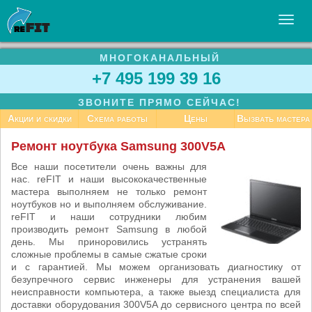
МНОГОКАНАЛЬНЫЙ
УСЛУГИ
+7 495 199 39 16
БИЗНЕСУ
ЗВОНИТЕ ПРЯМО СЕЙЧАС!
СТАТЬИ
Акции и скидки
Схема работы
Цены
Вызвать мастера
ВАКАНСИИ
Ремонт ноутбука Samsung 300V5A
КОНТАКТЫ
Все наши посетители очень важны для
нас. reFIT и наши высококачественные
мастера выполняем не только ремонт
ноутбуков но и выполняем обслуживание.
reFIT и наши сотрудники любим
производить ремонт Samsung в любой
день. Мы приноровились устранять
сложные проблемы в самые сжатые сроки
и с гарантией. Мы можем организовать диагностику от
безупречного сервис инженеры для устранения вашей
неисправности компьютера, а также выезд специалиста для
доставки оборудования 300V5A до сервисного центра по всей