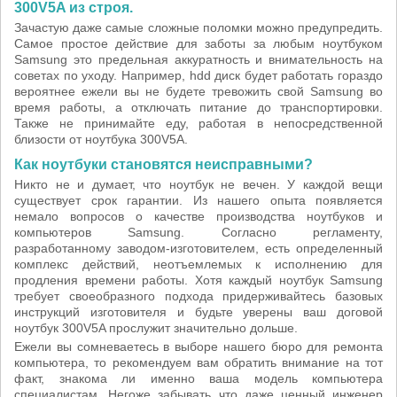
300V5A из строя.
Зачастую даже самые сложные поломки можно предупредить.
Самое простое действие для заботы за любым ноутбуком
Samsung это предельная аккуратность и внимательность на
советах по уходу. Например, hdd диск будет работать гораздо
вероятнее ежели вы не будете тревожить свой Samsung во
время работы, а отключать питание до транспортировки.
Также не принимайте еду, работая в непосредственной
близости от ноутбука 300V5A.
Как ноутбуки становятся неисправными?
Никто не и думает, что ноутбук не вечен. У каждой вещи
существует срок гарантии. Из нашего опыта появляется
немало вопросов о качестве производства ноутбуков и
компьютеров Samsung. Согласно регламенту,
разработанному заводом-изготовителем, есть определенный
комплекс действий, неотъемлемых к исполнению для
продления времени работы. Хотя каждый ноутбук Samsung
требует своеобразного подхода придерживайтесь базовых
инструкций изготовителя и будьте уверены ваш договой
ноутбук 300V5A прослужит значительно дольше.
Ежели вы сомневаетесь в выборе нашего бюро для ремонта
компьютера, то рекомендуем вам обратить внимание на тот
факт, знакома ли именно ваша модель компьютера
специалистам. Негоже забывать что даже ценный инженер