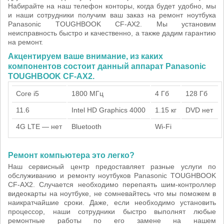
Набирайте на наш телефон конторы, когда будет удобно, мы
и наши сотрудники получим ваш заказ на ремонт ноутбука
Panasonic TOUGHBOOK CF-AX2. Мы установим
неисправность быстро и качественно, а также дадим гарантию
на ремонт.
Акцентируем ваше внимание, из каких
компонентов состоит данный аппарат Panasonic
TOUGHBOOK CF-AX2.
Core i5
1800 МГц
4 Гб
128 Гб
11.6
Intel HD Graphics 4000
1.15 кг
DVD нет
4G LTE — нет
Bluetooth
Wi-Fi
Ремонт компьютера это легко?
Наш сервисный центр предоставляет разные услуги по
обслуживанию и ремонту ноутбуков Panasonic TOUGHBOOK
CF-AX2. Случается необходимо перепаять шим-контроллер
видеокарты на ноутбуке, не сомневайтесь что мы поможем в
наикратчайшие сроки. Даже, если необходимо установить
процессор, наши сотрудники быстро выполнят любые
ремонтные работы по его замене на нашем