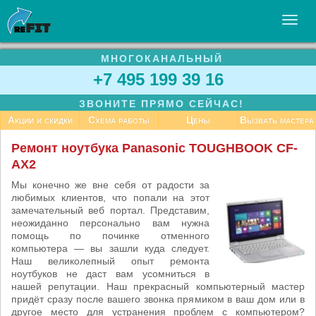
МНОГОКАНАЛЬНЫЙ
УСЛУГИ
+7 495 199 39 16
БИЗНЕСУ
ЗВОНИТЕ ПРЯМО СЕЙЧАС!
СТАТЬИ
Акции и скидки
Схема работы
Цены
Вызвать мастера
ВАКАНСИИ
Ремонт ноутбука Panasonic TOUGHBOOK CF-
AX2
КОНТАКТЫ
Мы конечно же вне себя от радости за
любимых клиентов, что попали на этот
замечательный веб портал. Представим,
неожиданно персонально вам нужна
помощь по починке отменного
компьютера — вы зашли куда следует.
Наш великолепный опыт ремонта
ноутбуков не даст вам усомниться в
нашей репутации. Наш прекрасный компьютерный мастер
придёт сразу после вашего звонка прямиком в ваш дом или в
другое место для устранения проблем с компьютером?