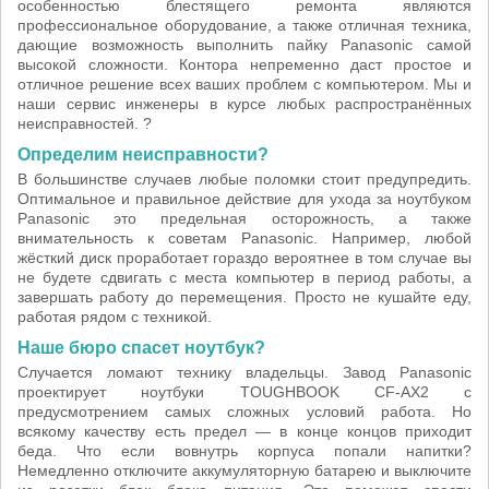
особенностью блестящего ремонта являются
профессиональное оборудование, а также отличная техника,
дающие возможность выполнить пайку Panasonic самой
высокой сложности. Контора непременно даст простое и
отличное решение всех ваших проблем с компьютером. Мы и
наши сервис инженеры в курсе любых распространённых
неисправностей. ?
Определим неисправности?
В большинстве случаев любые поломки стоит предупредить.
Оптимальное и правильное действие для ухода за ноутбуком
Panasonic это предельная осторожность, а также
внимательность к советам Panasonic. Например, любой
жёсткий диск проработает гораздо вероятнее в том случае вы
не будете сдвигать с места компьютер в период работы, а
завершать работу до перемещения. Просто не кушайте еду,
работая рядом с техникой.
Наше бюро спасет ноутбук?
Случается ломают технику владельцы. Завод Panasonic
проектирует ноутбуки TOUGHBOOK CF-AX2 с
предусмотрением самых сложных условий работа. Но
всякому качеству есть предел — в конце концов приходит
беда. Что если вовнутрь корпуса попали напитки?
Немедленно отключите аккумуляторную батарею и выключите