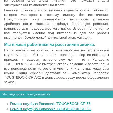
из розетки блок блока питания. Это поможет спасти
электрический компоненты на плате.
Главным плюсом работы именно в центре стала любовь от
каждого мастеров к всякому клиенту без исключения.
Предположим вам понадобится выполнить установку
драйвера наши мастера подберут блестящее решение,
например для подбора жёсткого диска. Выберут точно то что
вам требуется именно под интересные для вас работы
именно для более легкой длительной эксплуатации.
Мы и наши работники на расстоянии звонка.
Наша мастерская старается для удобства наших клиентов
круглосуточно. Мы и наши знающие сервис-инженеры
приедем к вашему испорченому лэ — топу Panasonic
TOUGHBOOK CF-AX2 быстрее скорой помощи и восстановим
все неисправности которые нужно починить тогда, когда вам
нужно. Наши курьеры доставят ваш компьютер Panasonic
TOUGHBOOK CF-AX2 в день заказа сразу после оформления
заказа.
Что еще может понадобиться?
Ремонт ноутбука Panasonic TOUGHBOOK CF-53
Ремонт ноутбука Panasonic TOUGHBOOK CF-C1