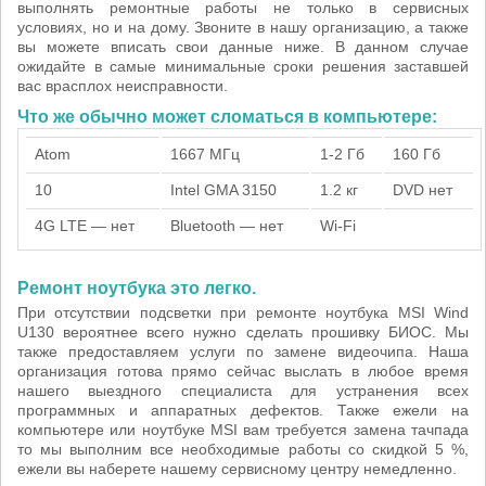
выполнять ремонтные работы не только в сервисных
условиях, но и на дому. Звоните в нашу организацию, а также
вы можете вписать свои данные ниже. В данном случае
ожидайте в самые минимальные сроки решения заставшей
вас врасплох неисправности.
Что же обычно может сломаться в компьютере:
Atom
1667 МГц
1-2 Гб
160 Гб
10
Intel GMA 3150
1.2 кг
DVD нет
4G LTE — нет
Bluetooth — нет
Wi-Fi
Ремонт ноутбука это легко.
При отсутствии подсветки при ремонте ноутбука MSI Wind
U130 вероятнее всего нужно сделать прошивку БИОС. Мы
также предоставляем услуги по замене видеочипа. Наша
организация готова прямо сейчас выслать в любое время
нашего выездного специалиста для устранения всех
программных и аппаратных дефектов. Также ежели на
компьютере или ноутбуке MSI вам требуется замена тачпада
то мы выполним все необходимые работы со скидкой 5 %,
ежели вы наберете нашему сервисному центру немедленно.