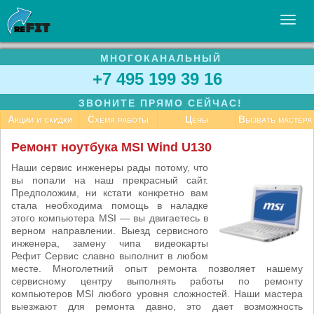
МНОГОКАНАЛЬНЫЙ
УСЛУГИ
+7 495 199 39 16
БИЗНЕСУ
ЗВОНИТЕ ПРЯМО СЕЙЧАС!
СТАТЬИ
Акции и скидки
Схема работы
Цены
Вызвать мастера
ВАКАНСИИ
Ремонт ноутбука MSI Wind U130
КОНТАКТЫ
Наши сервис инженеры рады потому, что
вы попали на наш прекрасный сайт.
Предположим, ни кстати конкретно вам
стала необходима помощь в наладке
этого компьютера MSI — вы двигаетесь в
верном направлении. Выезд сервисного
инженера, замену чипа видеокарты
Рефит Сервис славно выполнит в любом
месте. Многолетний опыт ремонта позволяет нашему
сервисному центру выполнять работы по ремонту
компьютеров MSI любого уровня сложностей. Наши мастера
выезжают для ремонта давно, это дает возможность