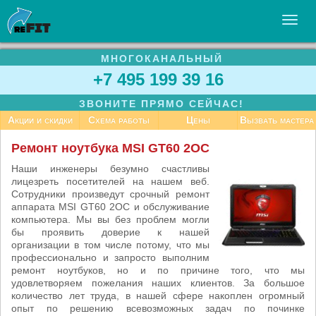
МНОГОКАНАЛЬНЫЙ
УСЛУГИ
+7 495 199 39 16
БИЗНЕСУ
ЗВОНИТЕ ПРЯМО СЕЙЧАС!
СТАТЬИ
Акции и скидки
Схема работы
Цены
Вызвать мастера
ВАКАНСИИ
Ремонт ноутбука MSI GT60 2OC
КОНТАКТЫ
Наши инженеры безумно счастливы
лицезреть посетителей на нашем веб.
Сотрудники произведут срочный ремонт
аппарата MSI GT60 2OC и обслуживание
компьютера. Мы вы без проблем могли
бы проявить доверие к нашей
организации в том числе потому, что мы
профессионально и запросто выполним
ремонт ноутбуков, но и по причине того, что мы
удовлетворяем пожелания наших клиентов. За большое
количество лет труда, в нашей сфере накоплен огромный
опыт по решению всевозможных задач по починке