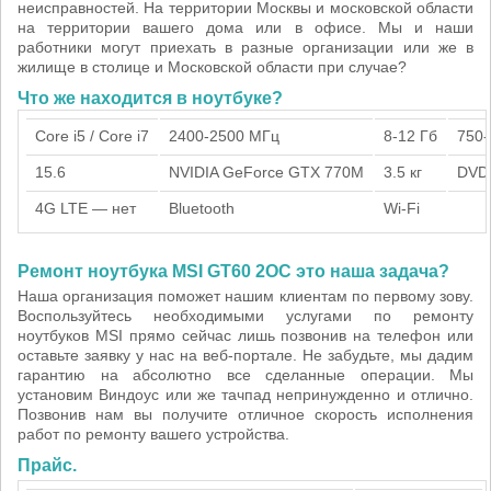
неисправностей. На территории Москвы и московской области
на территории вашего дома или в офисе. Мы и наши
работники могут приехать в разные организации или же в
жилище в столице и Московской области при случае?
Что же находится в ноутбуке?
Core i5 / Core i7
2400-2500 МГц
8-12 Гб
750-
15.6
NVIDIA GeForce GTX 770M
3.5 кг
DVD
4G LTE — нет
Bluetooth
Wi-Fi
Ремонт ноутбука MSI GT60 2OC это наша задача?
Наша организация поможет нашим клиентам по первому зову.
Воспользуйтесь необходимыми услугами по ремонту
ноутбуков MSI прямо сейчас лишь позвонив на телефон или
оставьте заявку у нас на веб-портале. Не забудьте, мы дадим
гарантию на абсолютно все сделанные операции. Мы
установим Виндоус или же тачпад непринужденно и отлично.
Позвонив нам вы получите отличное скорость исполнения
работ по ремонту вашего устройства.
Прайс.