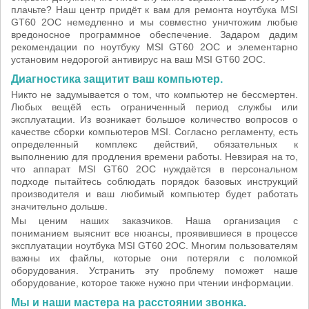
плачьте? Наш центр придёт к вам для ремонта ноутбука MSI
GT60 2OC немедленно и мы совместно уничтожим любые
вредоносное программное обеспечение. Задаром дадим
рекомендации по ноутбуку MSI GT60 2OC и элементарно
установим недорогой антивирус на ваш MSI GT60 2OC.
Диагностика защитит ваш компьютер.
Никто не задумывается о том, что компьютер не бессмертен.
Любых вещёй есть ограниченный период службы или
эксплуатации. Из возникает большое количество вопросов о
качестве сборки компьютеров MSI. Согласно регламенту, есть
определенный комплекс действий, обязательных к
выполнению для продления времени работы. Невзирая на то,
что аппарат MSI GT60 2OC нуждаётся в персональном
подходе пытайтесь соблюдать порядок базовых инструкций
производителя и ваш любимый компьютер будет работать
значительно дольше.
Мы ценим наших заказчиков. Наша организация с
пониманием выяснит все нюансы, проявившиеся в процессе
эксплуатации ноутбука MSI GT60 2OC. Многим пользователям
важны их файлы, которые они потеряли с поломкой
оборудования. Устранить эту проблему поможет наше
оборудование, которое также нужно при чтении информации.
Мы и наши мастера на расстоянии звонка.